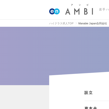
若手
ハイクラス求人TOP
Manabie Japan合同会社
設立
資本金