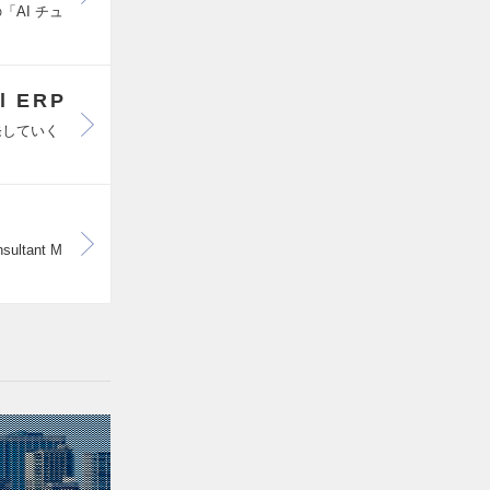
「AI チュ
l ERP
発していく
tant M