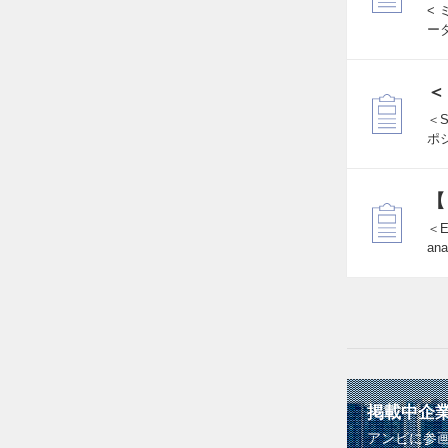
<
ー
＜
＜
ポ
【
＜E
an
掲載中企
アンビに参