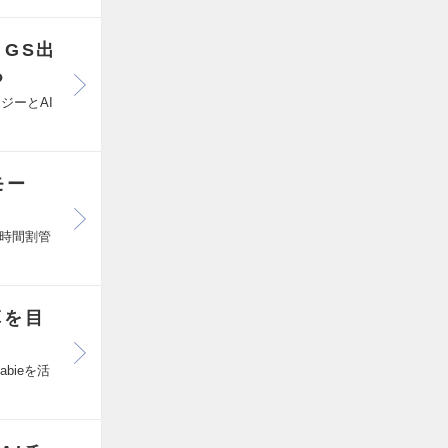
GS出
る
ジーとAI
モー
時間割管
革を目
bieを活