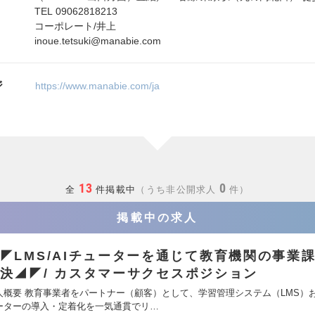
TEL 09062818213
コーポレート/井上
inoue.tetsuki@manabie.com
ジ
https://www.manabie.com/ja
13
0
全
件掲載中
うち非公開求人
件
掲載中の求人
◤LMS/AIチューターを通じて教育機関の事業
決◢◤/ カスタマーサクセスポジション
人概要 教育事業者をパートナー（顧客）として、学習管理システム（LMS）お
ーターの導入・定着化を一気通貫でリ…