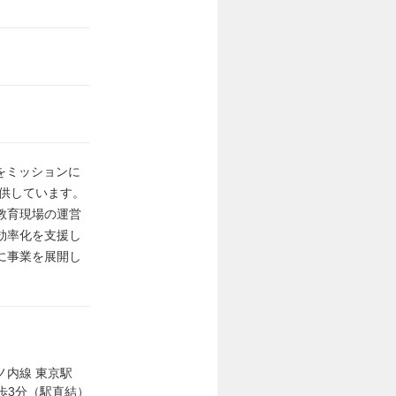
とをミッションに
提供しています。
教育現場の運営
効率化を支援し
に事業を展開し
ノ内線 東京駅
徒歩3分（駅直結）