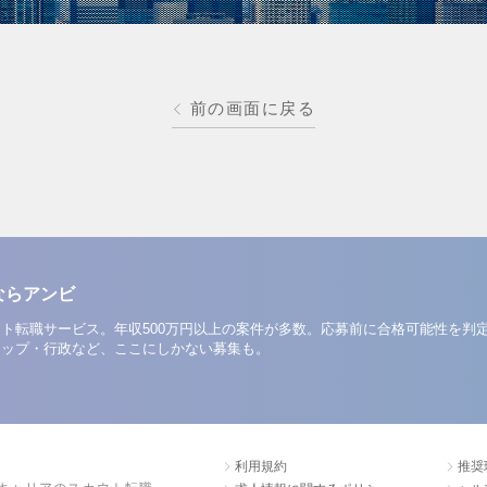
前の画面に戻る
ならアンビ
ト転職サービス。年収500万円以上の案件が多数。応募前に合格可能性を判
アップ・行政など、ここにしかない募集も。
利用規約
推奨