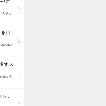
／AIチ
「AIチュ
革を目
anabie
指すス
bieを活
CG、