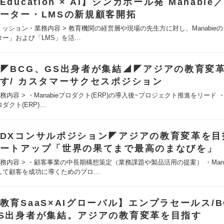
Education × AI】シンガポール発 Manabie
ーター・LMSの新規顧客開拓
 ミッション・業務内容 > 教育機関の経営層や現場の先生方に対し、Manabieの
ター」および「LMS」を活…
◤BCG、GS出身者が集結◢◤アジアの教育変
す/ カスタマーサクセスポジション
務内容 > ・Manabieプロダクト(ERP)の導入後~プロジェクト推進をリード ・M
ダクト(ERP)…
DXコンサルポジション◤アジアの教育変革を目
ートアップ「世界の果てまで最高のまなびを」
業務内容 > ・顧客事業の中長期構想策定（業務課題や製品活用の提案） ・Mana
して顧客を成功に導くためのプロ…
教育SaaS×AIグローバル】エンプラセールス/B
S出身者が集結。アジアの教育変革を目指す