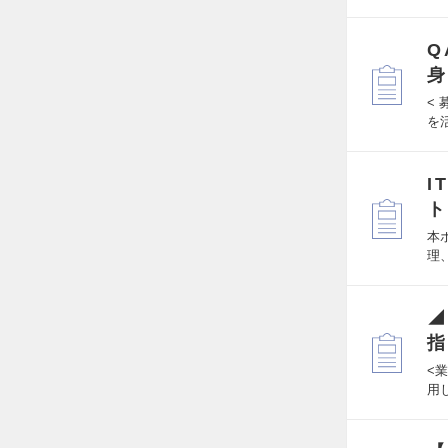
Q
身
<
を
I
ト
本
理
◢
指
<
用