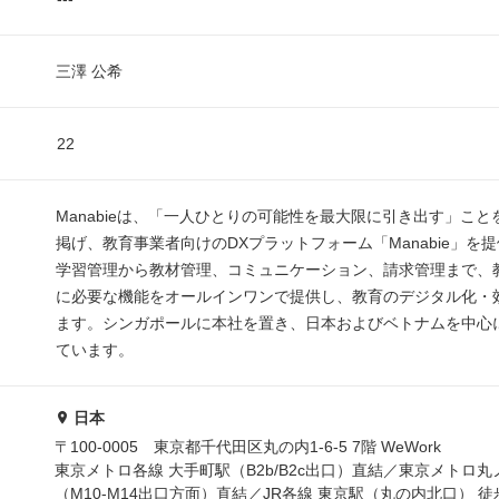
三澤 公希
22
Manabieは、「一人ひとりの可能性を最大限に引き出す」こ
掲げ、教育事業者向けのDXプラットフォーム「Manabie」を
学習管理から教材管理、コミュニケーション、請求管理まで、
に必要な機能をオールインワンで提供し、教育のデジタル化・
ます。シンガポールに本社を置き、日本およびベトナムを中心
ています。
日本
〒100-0005 東京都千代田区丸の内1-6-5 7階 WeWork
東京メトロ各線 大手町駅（B2b/B2c出口）直結／東京メトロ丸
（M10-M14出口方面）直結／JR各線 東京駅（丸の内北口） 