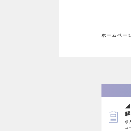
ホームペー
◢
解
求
ュ