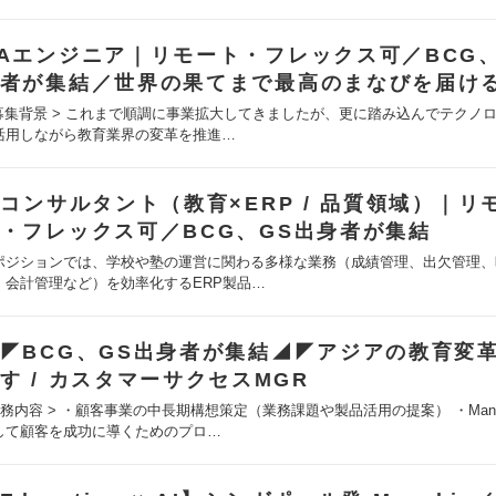
Aエンジニア｜リモート・フレックス可／BCG、
者が集結／世界の果てまで最高のまなびを届け
 募集背景 > これまで順調に事業拡大してきましたが、更に踏み込んでテクノロ
活用しながら教育業界の変革を推進…
Tコンサルタント（教育×ERP / 品質領域）｜リ
・フレックス可／BCG、GS出身者が集結
ポジションでは、学校や塾の運営に関わる多様な業務（成績管理、出欠管理、
、会計管理など）を効率化するERP製品…
◤BCG、GS出身者が集結◢◤アジアの教育変
す / カスタマーサクセスMGR
業務内容 > ・顧客事業の中長期構想策定（業務課題や製品活用の提案） ・Mana
して顧客を成功に導くためのプロ…