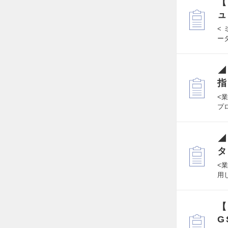
【
ュ
<
ー
◢
指
<業
プロ
◢
タ
<
用
【
G