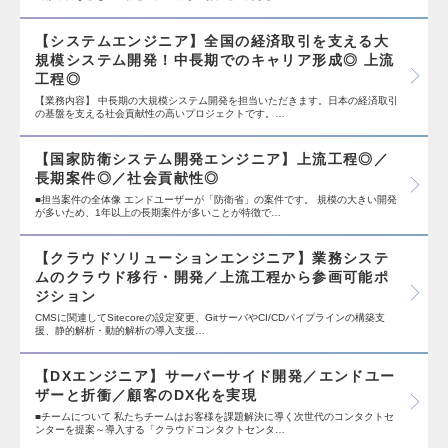
【システムエンジニア】全国の経済取引を支える大
規模システム開発！中長期でのキャリア形成◎ 上流
工程◎
【業務内容】 中長期の大規模システム開発を担当いただきます。日本の経済取引
の基盤を支える社会貢献性の高いプロジェクトです。…
【国家防衛システム開発エンジニア】上流工程◎／
長期案件◎／社会貢献性◎
■担当案件の全体像 エンドユーザーが「防衛省」の案件です。 規模の大きい開発
が多いため、1年以上の長期案件が多いことが特徴で…
【クラウドソリューションエンジニア】業務システ
ムのクラウド移行・開発／上流工程から参画可能ポ
ジション
CMSに関連してSitecoreの設定変更、GitサーバやCI/CDパイプラインの構築支
援、静的解析・動的解析の導入支援…
【DXエンジニア】サーバーサイド開発／エンドユー
ザーと折衝／顧客のDX化を実現
■チームについて 私たちチームはお客様を課題解決に導く次世代のコンタクトセ
ンターを提案～導入する「クラウドコンタクトセンタ…