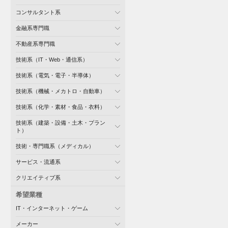
コンサルタント系
金融系専門職
不動産系専門職
技術系（IT・Web・通信系）
技術系（電気・電子・半導体）
技術系（機械・メカトロ・自動車）
技術系（化学・素材・食品・衣料）
技術系（建築・設備・土木・プラン
ト）
技術・専門職系（メディカル）
サービス・流通系
クリエイティブ系
希望業種
IT・インターネット・ゲーム
メーカー