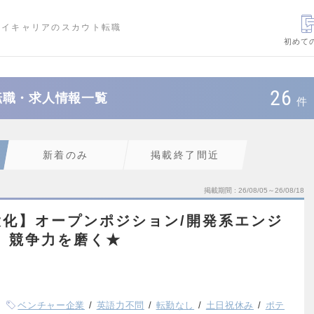
ハイキャリアのスカウト転職
初めて
26
転職・求人情報一覧
件
新着のみ
掲載終了間近
掲載期間
26/08/05～26/08/18
化】オープンポジション/開発系エンジ
、競争力を磨く★
ベンチャー企業
英語力不問
転勤なし
土日祝休み
ポテ