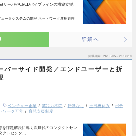
、GitサーバやCI/CDパイプラインの構築支援、
ピュータシステムの開発 ネットワーク運用管理
り
詳細へ
掲載期間
26/08/05～26/08/18
ーバーサイド開発／エンドユーザーと折
現
ベンチャー企業
英語力不問
転勤なし
土日祝休み
ポテ
トワーク可能
育児支援制度
客様を課題解決に導く次世代のコンタクトセン
タクトセンタ…