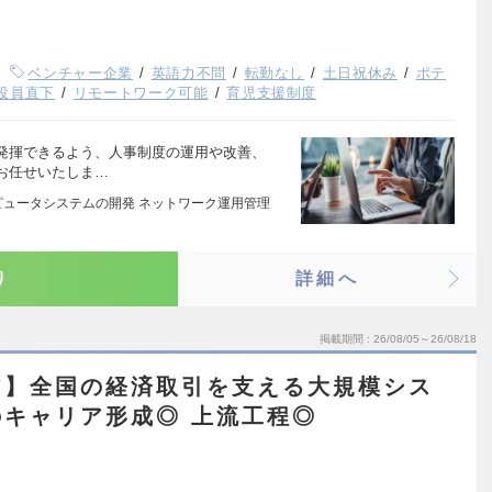
ベンチャー企業
英語力不問
転勤なし
土日祝休み
ポテ
役員直下
リモートワーク可能
育児支援制度
発揮できるよう、人事制度の運用や改善、
お任せいたしま…
ピュータシステムの開発 ネットワーク運用管理
り
詳細へ
掲載期間
26/08/05～26/08/18
ア】全国の経済取引を支える大規模シス
キャリア形成◎ 上流工程◎