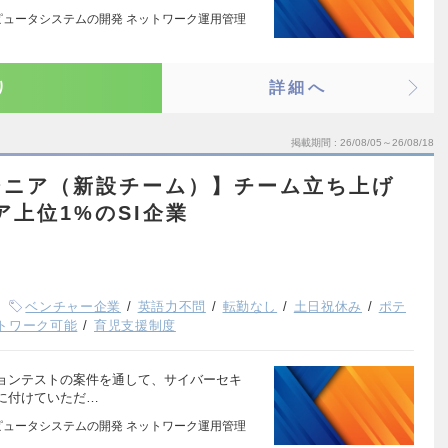
ピュータシステムの開発 ネットワーク運用管理
り
詳細へ
掲載期間
26/08/05～26/08/18
ジニア（新設チーム）】チーム立ち上げ
コア上位1%のSI企業
ベンチャー企業
英語力不問
転勤なし
土日祝休み
ポテ
トワーク可能
育児支援制度
ョンテストの案件を通して、サイバーセキ
に付けていただ…
ピュータシステムの開発 ネットワーク運用管理