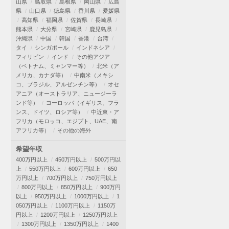
山県
鳥取県
島根県
岡山県
広島
県
山口県
徳島県
香川県
愛媛県
高知県
福岡県
佐賀県
長崎県
熊本県
大分県
宮崎県
鹿児島県
沖縄県
中国
韓国
香港
台湾
タイ
シンガポール
インドネシア
フィリピン
インド
その他アジア
（ベトナム、ミャンマー等）
北米（ア
メリカ、カナダ等）
中南米（メキシ
コ、ブラジル、アルゼンチン等）
オセ
アニア（オーストラリア、ニュージーラ
ンド等）
ヨーロッパ（イギリス、フラ
ンス、ドイツ、ロシア等）
中近東・ア
フリカ（モロッコ、エジプト、UAE、南
アフリカ等）
その他の海外
希望年収
400万円以上
450万円以上
500万円以
上
550万円以上
600万円以上
650
万円以上
700万円以上
750万円以上
800万円以上
850万円以上
900万円
以上
950万円以上
1000万円以上
1
050万円以上
1100万円以上
1150万
円以上
1200万円以上
1250万円以上
1300万円以上
1350万円以上
1400