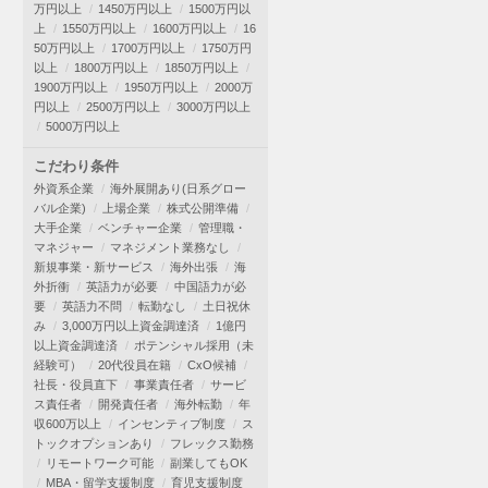
万円以上
1450万円以上
1500万円以
上
1550万円以上
1600万円以上
16
50万円以上
1700万円以上
1750万円
以上
1800万円以上
1850万円以上
1900万円以上
1950万円以上
2000万
円以上
2500万円以上
3000万円以上
5000万円以上
こだわり条件
外資系企業
海外展開あり(日系グロー
バル企業)
上場企業
株式公開準備
大手企業
ベンチャー企業
管理職・
マネジャー
マネジメント業務なし
新規事業・新サービス
海外出張
海
外折衝
英語力が必要
中国語力が必
要
英語力不問
転勤なし
土日祝休
み
3,000万円以上資金調達済
1億円
以上資金調達済
ポテンシャル採用（未
経験可）
20代役員在籍
CxO候補
社長・役員直下
事業責任者
サービ
ス責任者
開発責任者
海外転勤
年
収600万以上
インセンティブ制度
ス
トックオプションあり
フレックス勤務
リモートワーク可能
副業してもOK
MBA・留学支援制度
育児支援制度