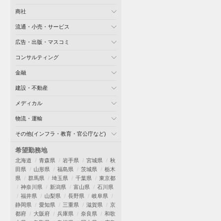
商社
流通・小売・サービス
広告・出版・マスコミ
コンサルティング
金融
建設・不動産
メディカル
物流・運輸
その他(インフラ・教育・官公庁など)
希望勤務地
北海道
青森県
岩手県
宮城県
秋
田県
山形県
福島県
茨城県
栃木
県
群馬県
埼玉県
千葉県
東京都
神奈川県
新潟県
富山県
石川県
福井県
山梨県
長野県
岐阜県
静岡県
愛知県
三重県
滋賀県
京
都府
大阪府
兵庫県
奈良県
和歌