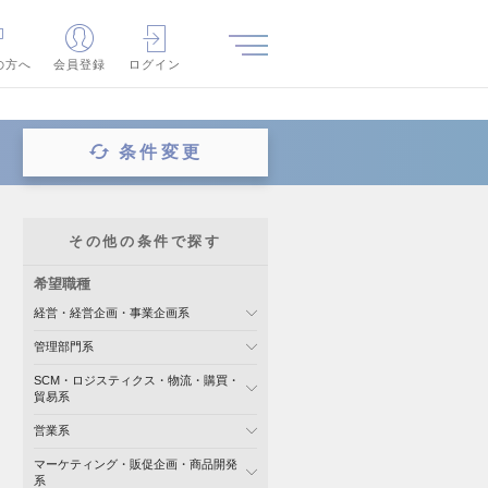
の方へ
会員登録
ログイン
条件変更
その他の条件で探す
希望職種
経営・経営企画・事業企画系
管理部門系
SCM・ロジスティクス・物流・購買・
貿易系
営業系
マーケティング・販促企画・商品開発
系