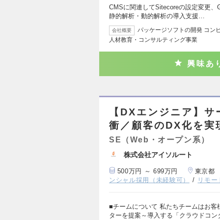
CMSに関連してSitecoreの設定変更
静的解析・動的解析の導入支援…
パッケージソフトの開発 コン
会社概要
人材教育・コンサルティング事業
興味あ
【DXエンジニア】サ
衝／顧客のDX化を実
SE（Web・オープン系）
株式会社アイソルート
500万円 ～ 699万円
東京都
ンシャル採用（未経験可）
リモー
■チームについて 私たちチームはお
ターを提案～導入する「クラウドコン