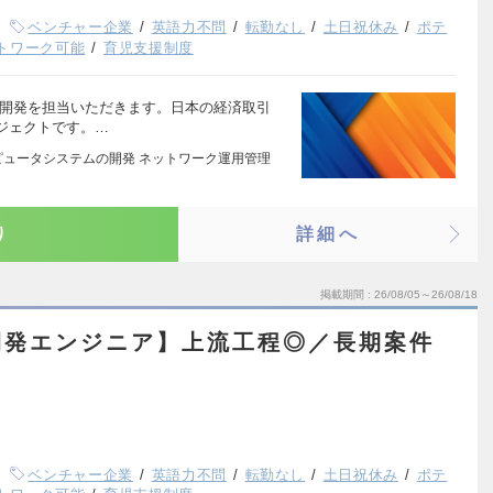
ベンチャー企業
英語力不問
転勤なし
土日祝休み
ポテ
トワーク可能
育児支援制度
ム開発を担当いただきます。日本の経済取引
ジェクトです。…
ピュータシステムの開発 ネットワーク運用管理
り
詳細へ
掲載期間
26/08/05～26/08/18
開発エンジニア】上流工程◎／長期案件
ベンチャー企業
英語力不問
転勤なし
土日祝休み
ポテ