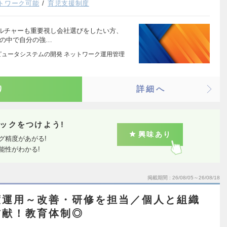
トワーク可能
育児支援制度
ルチャーも重要視し会社選びをしたい方、
ムの中で自分の強…
ピュータシステムの開発 ネットワーク運用管理
り
詳細へ
ックをつけよう!
興味あり
グ精度があがる!
能性がわかる!
掲載期間
26/08/05～26/08/18
度運用～改善・研修を担当／個人と組織
貢献！教育体制◎