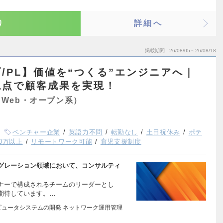
り
詳細へ
掲載期間
26/08/05～26/08/18
/PL】価値を“つくる”エンジニアへ｜
視点で顧客成果を実現！
Web・オープン系）
ベンチャー企業
英語力不問
転勤なし
土日祝休み
ポテ
00万以上
リモートワーク可能
育児支援制度
グレーション領域において、コンサルティ
ナーで構成されるチームのリーダーとし
期待しています。…
ピュータシステムの開発 ネットワーク運用管理