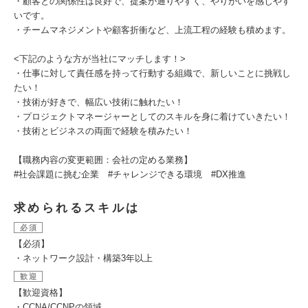
・顧客との関係性は良好で、提案が通りやすく、やりがいを感じやす
いです。
・チームマネジメントや顧客折衝など、上流工程の経験も積めます。
<下記のような方が当社にマッチします！>
・仕事に対して責任感を持って行動する組織で、新しいことに挑戦し
たい！
・技術が好きで、幅広い技術に触れたい！
・プロジェクトマネージャーとしてのスキルを身に着けていきたい！
・技術とビジネスの両面で経験を積みたい！
【職務内容の変更範囲：会社の定める業務】
#社会課題に挑む企業 #チャレンジできる環境 #DX推進
求められるスキルは
必須
【必須】
・ネットワーク設計・構築3年以上
歓迎
【歓迎資格】
・CCNA/CCNPの領域