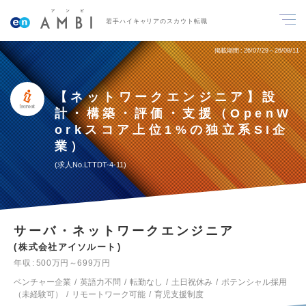
若手ハイキャリアのスカウト転職
掲載期間
26/07/29～26/08/11
【ネットワークエンジニア】設
計・構築・評価・支援（OpenW
orkスコア上位1%の独立系SI企
業）
求人No.LTTDT-4-11
サーバ・ネットワークエンジニア
株式会社アイソルート
年収
500万円～699万円
ベンチャー企業
英語力不問
転勤なし
土日祝休み
ポテンシャル採用
（未経験可）
リモートワーク可能
育児支援制度