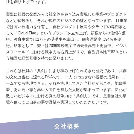
社を創り上げています。
実際に社員の発案から会社全体を巻き込み実現した事業やプロダクト
などが多数あり、それが現在のビジネスの核となっています。 IT事業
では高い技術力を保有し、自社プロダクト展開やクラウドの専門家と
して「Cloud Flag」というブランドを立ち上げ、顧客からの信頼を獲
得。教育事業では1万人の受講生を輩出し、顧客満足度は94％を獲
得。結果として、売上は20期連続黒字で過去最高売上更新中、ビジネ
スフィールドにおける競争力も右肩上がりで、自己資本比率82％とい
う強固な経営基盤を持つに至りました。
これらは社員の「共創」により積み上げられてきた歴史であり、共創
の文化は当社に流れるDNAです。一人では出せない規模の成果も、チ
ームでなら実現できる。それを実現してきた当社だからこそ、切磋琢
磨しあい高い志と高い人間性を有した人財が集まっています。変化が
激しいビジネスにおける真の競争力は「共創力」です。是非当社の環
境を使ってご自身の夢や野望を実現していただきたいです。
会社概要