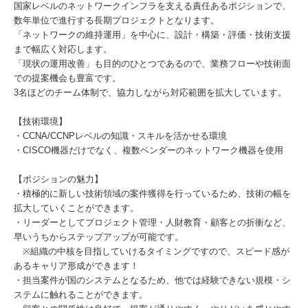
国家レベルのネットワークインフラを支える責任あるポジションで、
数年単位で進行する長期プロジェクトとなります。
「ネットワークの維持運用」を中心に、設計・構築・評価・技術支援
まで幅広く対応します。
「現状の運用改善」も目的のひとつであるので、業務フローや技術面
での提案機会も豊富です。
3名ほどのチーム体制で、協力しながら対応範囲を拡大しています。
【技術環境】
・CCNA/CCNPレベルの知識・スキルを活かせる環境
・CISCO機器だけでなく、複数ベンダーのネットワーク機器を使用
【ポジションの魅力】
・積極的に新しい技術領域の案件獲得を行っているため、技術の幅を
拡大していくことができます。
・リーダーとしてプロジェクト管理・人財教育・顧客との折衝など、
早いうちからステップアップが可能です。
※組織の中核を目指していけるタイミングですので、スピード感が
あるキャリア形成ができます！
・担当案件が国のシステムとなるため、他では経験できない規模・シ
ステムに触れることができます。