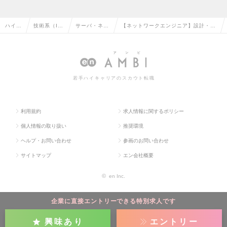
ハイク
技術系（I
サーバ・ネッ
【ネットワークエンジニア】設計・構
ラス求
T・Web・
トワークエン
築・評価・支援（OpenWorkスコア上
人TOP
通信系）の
ジニアの転職
位1%の独立系SI企業）の求人情報
転職
若手ハイキャリアのスカウト転職
利用規約
求人情報に関するポリシー
個人情報の取り扱い
推奨環境
ヘルプ・お問い合わせ
参画のお問い合わせ
サイトマップ
エン会社概要
©
en Inc.
企業に直接エントリーできる特別求人です
興味あり
エントリー