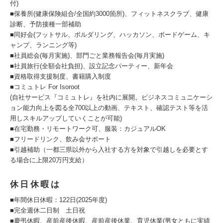
付)
■保養所(健康保険組合/全国約3000箇所)、フィットネスクラブ、健康
診断、予防接種一部補助
■同好会(フットサル、ボルダリング、ハッカソン、ボードゲーム、キ
ャンプ、ランニング等)
■社員総会(毎月実施)、部門ごと業務報告会(毎月実施)
■社員旅行(全額会社負担)、設立記念パーティー、新年会
■資格取得支援制度、書籍購入制度
■コミュトレ For Isoroot
(自社サービス『コミュトレ』を社内に展開。ビジネスコミュニケーシ
ョン能力向上を図る全700以上の動画、テキスト、確認テスト等を活
用しスキルアップしていくことが可能)
■在宅勤務・リモートワーク可、服装：カジュアルOK
■フリードリンク、飲み会サポート
■引越補助（一都三県以外から入社する方を対象で引越しを必要とす
る場合に上限20万円支給）
休日休暇は
■年間休日休暇：122日(2025年度)
■完全週休二日制 土日祝
■慶弔休暇、産前産後休暇、産前産後休業、育児休業(男女ともに実績