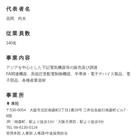
代表者名
花岡 尚夫
従業員数
140名
事業内容
アジアを中心とした下記電気機器等の販売及び調達
FA関連機器、高低圧受配電制御機器、半導体・電子デバイス製品、電
子部品、各種産業資材
事業所
本社
〒530-0054 大阪市北区南森町2丁目1番29号 三井住友銀行南森町ビル7・
8階
JR「南森町」駅より徒歩1分/「大阪天満宮」駅より徒歩3分
TEL 06-6130-0124
管理本部 人事部 人事課/中途採用担当