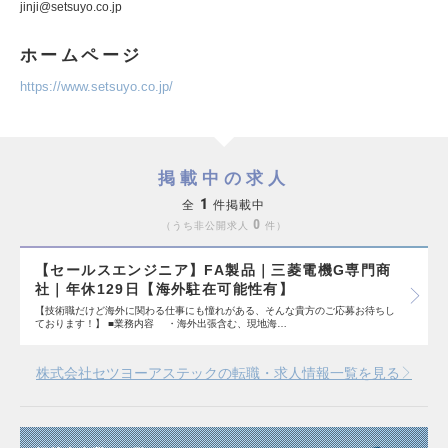
jinji@setsuyo.co.jp
ホームページ
https://www.setsuyo.co.jp/
掲載中の求人
1
全
件掲載中
0
うち非公開求人
件
【セールスエンジニア】FA製品｜三菱電機G専門商
社｜年休129日【海外駐在可能性有】
【技術職だけど海外に関わる仕事にも憧れがある、そんな貴方のご応募お待ちし
ております！】 ■業務内容 ・海外出張含む、現地海…
株式会社セツヨーアステックの転職・求人情報一覧を見る