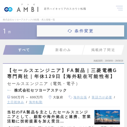
若手ハイキャリアのスカウト転職
株式会社セツヨーアステックの転職・求人情報一覧
1
条件変更
件
すべて
新着のみ
掲載終了間近
掲載期間
26/08/06～26/08/19
【セールスエンジニア】FA製品｜三菱電機G
専門商社｜年休129日【海外駐在可能性有】
セールスエンジニア（電気・電子）
株式会社セツヨーアステック
500万円 ～ 699万円
大阪府
海外出張
英語力が必要
土日祝休み
海外転勤
当社のFA製品を主としたセールスエンジ
ニアとして、顧客や海外拠点と連携、営業
活動に技術提案を加え受注…