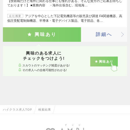
【技術職だけど海外に関わる仕事にも憧れがある、そんな貴方のご応募お待ちし
ております！】 ■業務内容 ・海外出張含む、現地海…
アジアを中心とした下記電気機器等の販売及び調達 FA関連機器、高
会社概要
低圧受配電制御機器、半導体・電子デバイス製品、電子部品、各…
興味あり
詳細へ
興味のある求人に
チェックをつけよう!
興味あり
スカウトのマッチング精度があがる!
その求人への合格可能性がわかる!
ハイクラス求人TOP
検索結果