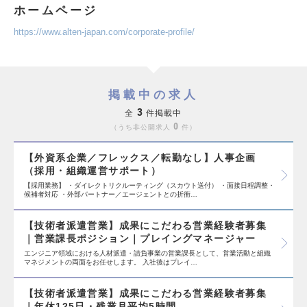
ホームページ
https://www.alten-japan.com/corporate-profile/
掲載中の求人
3
全
件掲載中
0
うち非公開求人
件
【外資系企業／フレックス／転勤なし】人事企画
（採用・組織運営サポート）
【採用業務】 ・ダイレクトリクルーティング（スカウト送付） ・面接日程調整・
候補者対応 ・外部パートナー／エージェントとの折衝…
【技術者派遣営業】成果にこだわる営業経験者募集
｜営業課長ポジション｜プレイングマネージャー
エンジニア領域における人材派遣・請負事業の営業課長として、営業活動と組織
マネジメントの両面をお任せします。 入社後はプレイ…
【技術者派遣営業】成果にこだわる営業経験者募集
｜年休125日・残業月平均5時間