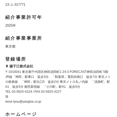
13-ユ-317771
紹介事業許可年
2025年
紹介事業事業所
東京都
登録場所
揚子江株式会社
〒1010041 東京都千代田区神田須田町1-24-3 FORECAST神田須田町 5階
JR線「神田」駅東口 徒歩3分、「秋葉原」電気街南口 徒歩7分 東京メト
ロ銀座線 「神田」駅出口5 徒歩2分 東京メトロ丸ノ内線 「淡路町」駅
A1 徒歩5分 都営新宿線 「小川町」駅A1 徒歩5分
TEL 03-5825-4224 / FAX 03-5825-4227
張
irene.tyou@yangtze.co.jp
ホームページ