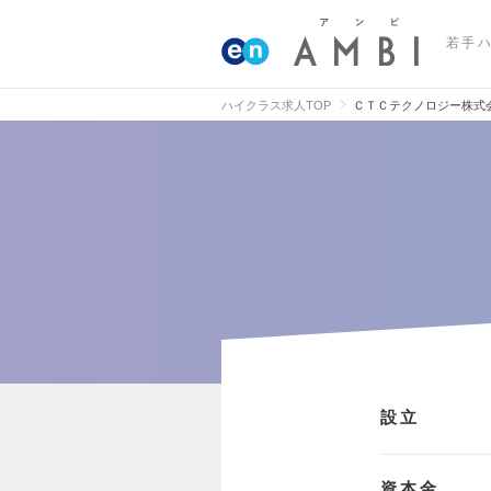
若手
ハイクラス求人TOP
ＣＴＣテクノロジー株式
設立
資本金