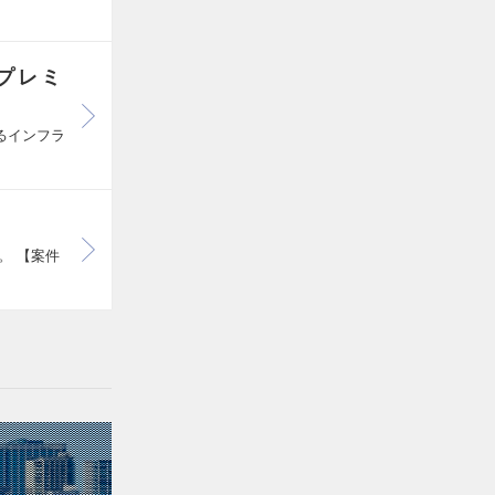
プレミ
けるインフラ
。 【案件