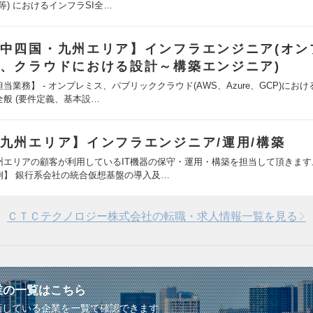
e等) におけるインフラSI全…
中四国・九州エリア】インフラエンジニア(オン
、クラウドにおける設計～構築エンジニア)
担当業務】 - オンプレミス、パブリッククラウド(AWS、Azure、GCP)にお
I全般 (要件定義、基本設…
九州エリア】インフラエンジニア/運用/構築
州エリアの顧客が利用しているIT機器の保守・運用・構築を担当して頂きます
例】 銀行系会社の統合仮想基盤の導入及…
ＣＴＣテクノロジー株式会社の転職・求人情報一覧を見る
業の一覧はこちら
画している企業を一覧で確認できます