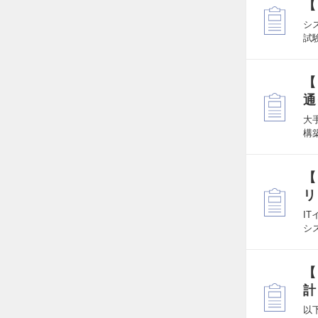
【
シ
試
【
通
大
構
【
リ
I
シ
【
計
以