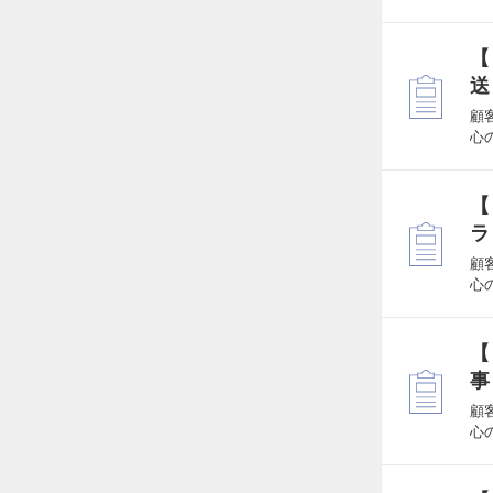
【
送
顧
心
【
ラ
顧
心
【
事
顧
心