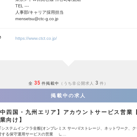
TEL ---
人事部/キャリア採用担当
mensetsu@ctc-g.co.jp
ジ
https://www.ctct.co.jp/
35
3
全
件掲載中
うち非公開求人
件
掲載中の求人
中四国・九州エリア】アカウントサービス営業
業向け】
ITシステムインフラ全般(オンプレミス サーバ/ストレージ、ネットワーク、
対する保守運用サービスの営業 ∟…