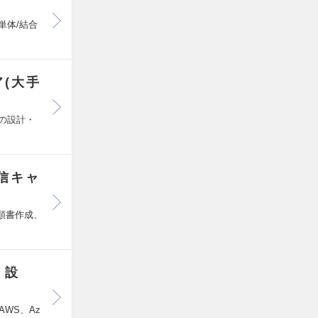
単体/結合
(大手
）の設計・
信キャ
】
手順書作成、
・設
WS、Az