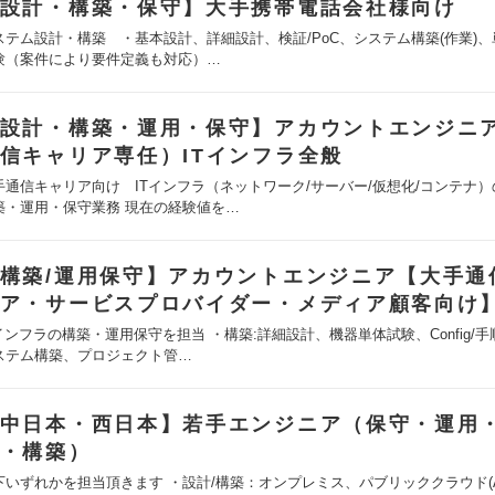
設計・構築・保守】大手携帯電話会社様向け
ステム設計・構築 ・基本設計、詳細設計、検証/PoC、システム構築(作業)、
験（案件により要件定義も対応）…
設計・構築・運用・保守】アカウントエンジニア
信キャリア専任）ITインフラ全般
手通信キャリア向け ITインフラ（ネットワーク/サーバー/仮想化/コンテナ
築・運用・保守業務 現在の経験値を…
構築/運用保守】アカウントエンジニア【大手通
ア・サービスプロバイダー・メディア顧客向け
Tインフラの構築・運用保守を担当 ・構築:詳細設計、機器単体試験、Config/
ステム構築、プロジェクト管…
中日本・西日本】若手エンジニア（保守・運用
・構築）
下いずれかを担当頂きます ・設計/構築：オンプレミス、パブリッククラウド(A