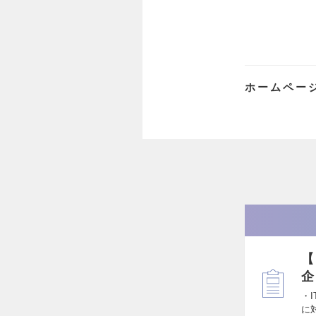
ホームペー
【
企
・
に