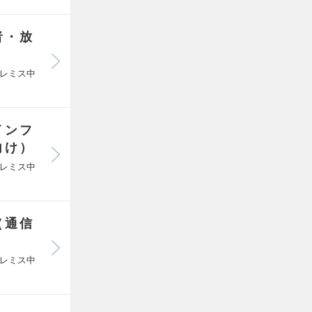
者・放
レミス中
インフ
向け）
レミス中
（通信
）
レミス中