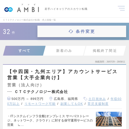
若手ハイキャリアのスカウト転職
ＣＴＣテクノロジー株式会社の転職・求人情報一覧
32
条件変更
件
すべて
新着のみ
掲載終了間近
掲載期間
26/07/29～26/08/11
【中四国・九州エリア】アカウントサービス
営業【大手企業向け】
営業（法人向け）
ＣＴＣテクノロジー株式会社
500万円 ～ 899万円
広島県、福岡県
土日祝休み
年収60
0万以上
リモートワーク可能
副業してもOK
育児支援制度
・ITシステムインフラ全般(オンプレミス サーバ/ストレー
ジ、ネットワーク、クラウド）に対する保守運用サービスの
営業 ∟…