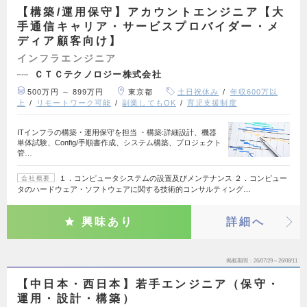
【構築/運用保守】アカウントエンジニア【大
手通信キャリア・サービスプロバイダー・メ
ディア顧客向け】
インフラエンジニア
ＣＴＣテクノロジー株式会社
500万円 ～ 899万円
東京都
土日祝休み
年収600万以
上
リモートワーク可能
副業してもOK
育児支援制度
ITインフラの構築・運用保守を担当 ・構築:詳細設計、機器
単体試験、Config/手順書作成、システム構築、プロジェクト
管…
１．コンピュータシステムの設置及びメンテナンス ２．コンピュー
会社概要
タのハードウェア・ソフトウェアに関する技術的コンサルティング…
興味あり
詳細へ
掲載期間
26/07/29～26/08/11
【中日本・西日本】若手エンジニア（保守・
運用・設計・構築）