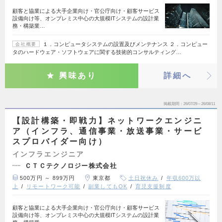
顧客と協業による大手企業向け・官公庁向け・顧客サービス
設備向け等、オンプレミス中心の大規模ITシステムの設計業
務・構築業…
１．コンピュータシステムの設置及びメンテナンス ２．コンピュー
会社概要
タのハードウェア・ソフトウェアに関する技術的コンサルティング…
興味あり
詳細へ
掲載期間
26/07/29～26/08/11
【設計構築・即戦力】ネットワークエンジニ
ア（インフラ、通信事業・放送事業・サービ
スプロバイダー向け）
インフラエンジニア
ＣＴＣテクノロジー株式会社
500万円 ～ 899万円
東京都
土日祝休み
年収600万以
上
リモートワーク可能
副業してもOK
育児支援制度
顧客と協業による大手企業向け・官公庁向け・顧客サービス
設備向け等、オンプレミス中心の大規模ITシステムの設計業