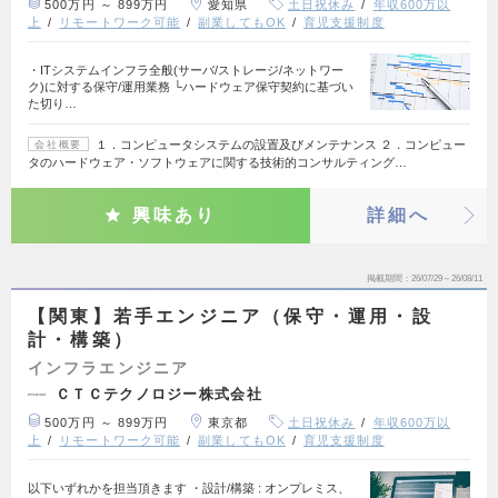
500万円 ～ 899万円
愛知県
土日祝休み
年収600万以
上
リモートワーク可能
副業してもOK
育児支援制度
・ITシステムインフラ全般(サーバ/ストレージ/ネットワー
ク)に対する保守/運用業務 └ハードウェア保守契約に基づい
た切り…
１．コンピュータシステムの設置及びメンテナンス ２．コンピュー
会社概要
タのハードウェア・ソフトウェアに関する技術的コンサルティング…
興味あり
詳細へ
掲載期間
26/07/29～26/08/11
【関東】若手エンジニア（保守・運用・設
計・構築）
インフラエンジニア
ＣＴＣテクノロジー株式会社
500万円 ～ 899万円
東京都
土日祝休み
年収600万以
上
リモートワーク可能
副業してもOK
育児支援制度
以下いずれかを担当頂きます ・設計/構築 : オンプレミス、