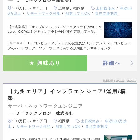
ＣＴＣテクノロジー株式会社
500万円 ～ 899万円
広島県、福岡県
土日祝休み
年収60
0万以上
リモートワーク可能
副業してもOK
育児支援制度
【担当業務】 - オンプレミス、パブリッククラウド(AWS、A
zure、GCP)におけるインフラSI全般 (要件定義、基本設…
１．コンピュータシステムの設置及びメンテナンス ２．コンピュー
会社概要
タのハードウェア・ソフトウェアに関する技術的コンサルティング…
興味あり
詳細へ
掲載期間
26/07/29～26/08/11
【九州エリア】インフラエンジニア/運用/構
築
サーバ・ネットワークエンジニア
ＣＴＣテクノロジー株式会社
500万円 ～ 899万円
福岡県
土日祝休み
年収600万以
上
リモートワーク可能
副業してもOK
育児支援制度
九州エリアの顧客が利用しているIT機器の保守・運用・構築