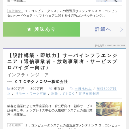
務・構築業…
１．コンピュータシステムの設置及びメンテナンス ２．コンピュー
会社概要
タのハードウェア・ソフトウェアに関する技術的コンサルティング…
興味あり
詳細へ
掲載期間
26/07/29～26/08/11
【設計構築・即戦力】サーバインフラエンジ
ニア（通信事業者・放送事業者・サービスプ
ロバイダー向け）
インフラエンジニア
ＣＴＣテクノロジー株式会社
500万円 ～ 899万円
東京都
土日祝休み
年収600万以
上
リモートワーク可能
副業してもOK
育児支援制度
顧客と協業による大手企業向け・官公庁向け・顧客サービス
設備向け等、オンプレミス中心の大規模ITシステムの設計業
務・構築業…
１．コンピュータシステムの設置及びメンテナンス ２．コンピュー
会社概要