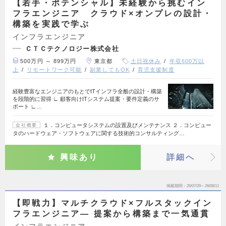
【若手・ポテンシャル】未経験から挑むイン
フラエンジニア クラウド×オンプレの設計・
構築を実践で学ぶ
インフラエンジニア
ＣＴＣテクノロジー株式会社
500万円 ～ 899万円
東京都
土日祝休み
年収600万以
上
リモートワーク可能
副業してもOK
育児支援制度
経験豊富なエンジニアのもとでITインフラ全般の設計・構築
を段階的に習得 ∟ 顧客向けITシステム提案・要件定義のサ
ポート ∟…
１．コンピュータシステムの設置及びメンテナンス ２．コンピュー
会社概要
タのハードウェア・ソフトウェアに関する技術的コンサルティング…
興味あり
詳細へ
掲載期間
26/07/29～26/08/11
【即戦力】マルチクラウド×フルスタックイン
フラエンジニア― 提案から構築まで一気通貫