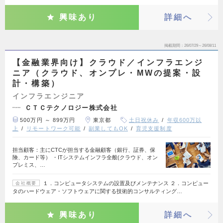
興味あり
詳細へ
掲載期間
26/07/29～26/08/11
【金融業界向け】クラウド／インフラエンジ
ニア（クラウド、オンプレ・MWの提案・設
計・構築）
インフラエンジニア
ＣＴＣテクノロジー株式会社
500万円 ～ 899万円
東京都
土日祝休み
年収600万以
上
リモートワーク可能
副業してもOK
育児支援制度
担当顧客：主にCTCが担当する金融顧客（銀行、証券、保
険、カード等） ・ITシステムインフラ全般(クラウド、オン
プレミス、…
１．コンピュータシステムの設置及びメンテナンス ２．コンピュー
会社概要
タのハードウェア・ソフトウェアに関する技術的コンサルティング…
興味あり
詳細へ