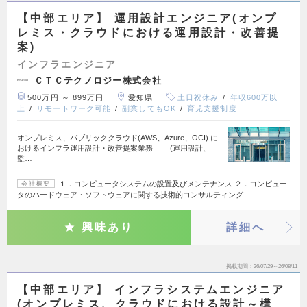
【中部エリア】 運用設計エンジニア(オンプ
レミス・クラウドにおける運用設計・改善提
案)
インフラエンジニア
ＣＴＣテクノロジー株式会社
500万円 ～ 899万円
愛知県
土日祝休み
年収600万以
上
リモートワーク可能
副業してもOK
育児支援制度
オンプレミス、パブリッククラウド(AWS、Azure、OCI) に
おけるインフラ運用設計・改善提案業務 (運用設計、
監…
１．コンピュータシステムの設置及びメンテナンス ２．コンピュー
会社概要
タのハードウェア・ソフトウェアに関する技術的コンサルティング…
興味あり
詳細へ
掲載期間
26/07/29～26/08/11
【中部エリア】 インフラシステムエンジニア
(オンプレミス、クラウドにおける設計～構