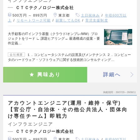
インフラエンジニア
ＣＴＣテクノロジー株式会社
500万円 ～ 899万円
東京都
土日祝休み
年収600万以
上
リモートワーク可能
副業してもOK
育児支援制度
大手顧客のITインフラ基盤（クラウド/オンプレ/MW）プロ
ジェクトをリード ∟ 課題ヒアリング→ 最適構成の提案・要
件定義…
１．コンピュータシステムの設置及びメンテナンス ２．コンピュー
会社概要
タのハードウェア・ソフトウェアに関する技術的コンサルティング…
興味あり
詳細へ
掲載期間
26/07/29～26/08/11
アカウントエンジニア(運用・維持・保守)
【官公庁・自治体・その他公共法人・団体向
け専任チーム】即戦力
インフラエンジニア
ＣＴＣテクノロジー株式会社
500万円 ～ 899万円
東京都
土日祝休み
年収600万以