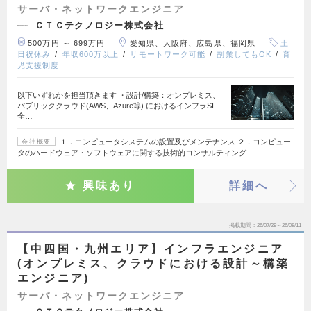
サーバ・ネットワークエンジニア
ＣＴＣテクノロジー株式会社
500万円 ～ 699万円
愛知県、大阪府、広島県、福岡県
土
日祝休み
年収600万以上
リモートワーク可能
副業してもOK
育
児支援制度
以下いずれかを担当頂きます ・設計/構築：オンプレミス、
パブリッククラウド(AWS、Azure等) におけるインフラSI
全…
１．コンピュータシステムの設置及びメンテナンス ２．コンピュー
会社概要
タのハードウェア・ソフトウェアに関する技術的コンサルティング…
興味あり
詳細へ
掲載期間
26/07/29～26/08/11
【中四国・九州エリア】インフラエンジニア
(オンプレミス、クラウドにおける設計～構築
エンジニア)
サーバ・ネットワークエンジニア