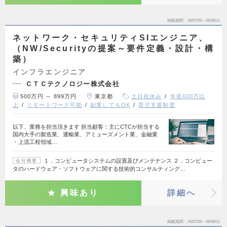
掲載期間
26/07/29～26/08/11
ネットワーク・セキュリティSIエンジニア、
（NW/Securityの提案～要件定義・設計・構
築）
インフラエンジニア
ＣＴＣテクノロジー株式会社
500万円 ～ 899万円
東京都
土日祝休み
年収600万以
上
リモートワーク可能
副業してもOK
育児支援制度
以下、業務を担当頂きます 担当顧客：主にCTCが担当する
国内大手の製造業、運輸業、アミューズメント業、金融業
・上流工程領域…
１．コンピュータシステムの設置及びメンテナンス ２．コンピュー
会社概要
タのハードウェア・ソフトウェアに関する技術的コンサルティング…
興味あり
詳細へ
掲載期間
26/07/29～26/08/11