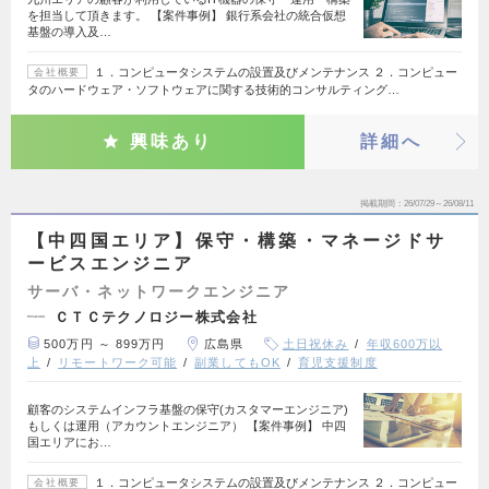
を担当して頂きます。 【案件事例】 銀行系会社の統合仮想
基盤の導入及…
１．コンピュータシステムの設置及びメンテナンス ２．コンピュー
会社概要
タのハードウェア・ソフトウェアに関する技術的コンサルティング…
興味あり
詳細へ
掲載期間
26/07/29～26/08/11
【中四国エリア】保守・構築・マネージドサ
ービスエンジニア
サーバ・ネットワークエンジニア
ＣＴＣテクノロジー株式会社
500万円 ～ 899万円
広島県
土日祝休み
年収600万以
上
リモートワーク可能
副業してもOK
育児支援制度
顧客のシステムインフラ基盤の保守(カスタマーエンジニア)
もしくは運用（アカウントエンジニア） 【案件事例】 中四
国エリアにお…
１．コンピュータシステムの設置及びメンテナンス ２．コンピュー
会社概要