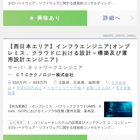
タのハードウェア・ソフトウェアに関する技術的コンサルティング…
興味あり
詳細へ
掲載期間
26/07/29～26/08/11
【西日本エリア】インフラエンジニア(オンプ
レミス、クラウドにおける設計～構築及び運
用設計エンジニア)
サーバ・ネットワークエンジニア
ＣＴＣテクノロジー株式会社
500万円 ～ 899万円
大阪府、広島県、福岡県
土日祝休
み
年収600万以上
リモートワーク可能
副業してもOK
育児支援
制度
【担当業務】 - オンプレミス、パブリッククラウド(AWS、A
zure、GCP)におけるインフラSI全般 (要件定義、基本設…
１．コンピュータシステムの設置及びメンテナンス ２．コンピュー
会社概要
タのハードウェア・ソフトウェアに関する技術的コンサルティング…