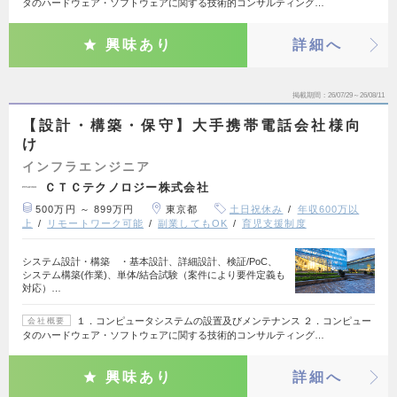
タのハードウェア・ソフトウェアに関する技術的コンサルティング…
興味あり
詳細へ
掲載期間
26/07/29～26/08/11
【設計・構築・保守】大手携帯電話会社様向
け
インフラエンジニア
ＣＴＣテクノロジー株式会社
500万円 ～ 899万円
東京都
土日祝休み
年収600万以
上
リモートワーク可能
副業してもOK
育児支援制度
システム設計・構築 ・基本設計、詳細設計、検証/PoC、
システム構築(作業)、単体/結合試験（案件により要件定義も
対応）…
１．コンピュータシステムの設置及びメンテナンス ２．コンピュー
会社概要
タのハードウェア・ソフトウェアに関する技術的コンサルティング…
興味あり
詳細へ