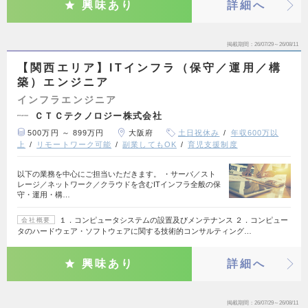
興味あり
詳細へ
掲載期間
26/07/29～26/08/11
【関西エリア】ITインフラ（保守／運用／構
築）エンジニア
インフラエンジニア
ＣＴＣテクノロジー株式会社
500万円 ～ 899万円
大阪府
土日祝休み
年収600万以
上
リモートワーク可能
副業してもOK
育児支援制度
以下の業務を中心にご担当いただきます。 ・サーバ／スト
レージ／ネットワーク／クラウドを含むITインフラ全般の保
守・運用・構…
１．コンピュータシステムの設置及びメンテナンス ２．コンピュー
会社概要
タのハードウェア・ソフトウェアに関する技術的コンサルティング…
興味あり
詳細へ
掲載期間
26/07/29～26/08/11