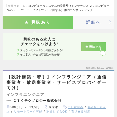
１．コンピュータシステムの設置及びメンテナンス ２．コンピュー
会社概要
タのハードウェア・ソフトウェアに関する技術的コンサルティング…
興味あり
詳細へ
興味のある求人に
チェックをつけよう!
興味あり
スカウトのマッチング精度があがる!
その求人への合格可能性がわかる!
掲載期間
26/07/29～26/08/11
【設計構築・若手】インフランジニア（通信
事業者・放送事業者・サービスプロバイダー
向け）
インフラエンジニア
ＣＴＣテクノロジー株式会社
500万円 ～ 899万円
東京都
土日祝休み
年収600万以
上
リモートワーク可能
副業してもOK
育児支援制度