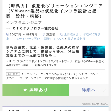
【即戦力】 仮想化ソリューションエンジニア
（VMware製品の仮想化インフラ設計と提
案・設計・構築）
インフラエンジニア
ＣＴＣテクノロジー株式会社
500万円 ～ 899万円
東京都
土日祝休み
年収600万以
上
リモートワーク可能
副業してもOK
育児支援制度
情報通信業、流通・製造業、金融系の顧客
システムに関して、提案から導入、利活用
支援までの一元的な対応を…
・ITインフラ(クラウド／オンプレミス／ネットワーク）におけるVMware仮想化
基盤の設計・構築 ∟ 顧客へのITコンサ…
１．コンピュータシステムの設置及びメンテナンス ２．コンピュー
会社概要
タのハードウェア・ソフトウェアに関する技術的コンサルティング…
興味あり
詳細へ
掲載期間
26/07/29～26/08/11