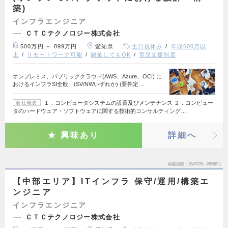
築)
インフラエンジニア
ＣＴＣテクノロジー株式会社
500万円 ～ 899万円
愛知県
土日祝休み
年収600万以
上
リモートワーク可能
副業してもOK
育児支援制度
オンプレミス、パブリッククラウド(AWS、Azure、OCI) に
おけるインフラSI全般 (SV/NWいずれか) (要件定…
１．コンピュータシステムの設置及びメンテナンス ２．コンピュー
会社概要
タのハードウェア・ソフトウェアに関する技術的コンサルティング…
興味あり
詳細へ
掲載期間
26/07/29～26/08/11
【中部エリア】ITインフラ 保守/運用/構築エ
ンジニア
インフラエンジニア
ＣＴＣテクノロジー株式会社