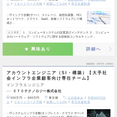
上
リモートワーク可能
副業してもOK
育児支援制度
・ITインフラ全般(サーバ、ストレージ、仮想化基盤、HCI、
ネットワーク、クラウド、SaaS、各種ソフトウェアにて構
成さ…
１．コンピュータシステムの設置及びメンテナンス ２．コンピュー
会社概要
タのハードウェア・ソフトウェアに関する技術的コンサルティング…
興味あり
詳細へ
掲載期間
26/07/29～26/08/11
アカウントエンジニア（SI・構築）【大手社
会インフラ企業顧客向け専任チーム】
インフラエンジニア
ＣＴＣテクノロジー株式会社
500万円 ～ 899万円
東京都
土日祝休み
年収600万以
上
リモートワーク可能
副業してもOK
育児支援制度
・ITシステムインフラ全般(オンプレミス・クラウド サーバ/