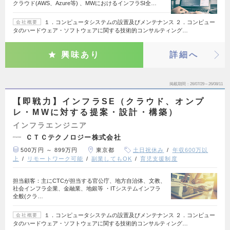
クラウド(AWS、Azure等) 、MWにおけるインフラSI全…
１．コンピュータシステムの設置及びメンテナンス ２．コンピュー
会社概要
タのハードウェア・ソフトウェアに関する技術的コンサルティング…
興味あり
詳細へ
掲載期間
26/07/29～26/08/11
【即戦力】インフラSE（クラウド、オンプ
レ・MWに対する提案・設計・構築）
インフラエンジニア
ＣＴＣテクノロジー株式会社
500万円 ～ 899万円
東京都
土日祝休み
年収600万以
上
リモートワーク可能
副業してもOK
育児支援制度
担当顧客：主にCTCが担当する官公庁、地方自治体、文教、
社会インフラ企業、金融業、地銀等 ・ITシステムインフラ
全般(クラ…
１．コンピュータシステムの設置及びメンテナンス ２．コンピュー
会社概要
タのハードウェア・ソフトウェアに関する技術的コンサルティング…