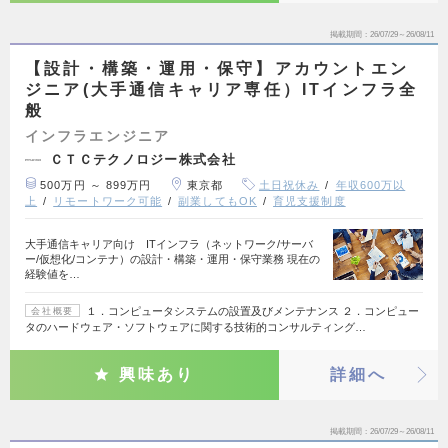
掲載期間
26/07/29～26/08/11
【設計・構築・運用・保守】アカウントエン
ジニア(大手通信キャリア専任）ITインフラ全
般
インフラエンジニア
ＣＴＣテクノロジー株式会社
500万円 ～ 899万円
東京都
土日祝休み
年収600万以
上
リモートワーク可能
副業してもOK
育児支援制度
大手通信キャリア向け ITインフラ（ネットワーク/サーバ
ー/仮想化/コンテナ）の設計・構築・運用・保守業務 現在の
経験値を…
１．コンピュータシステムの設置及びメンテナンス ２．コンピュー
会社概要
タのハードウェア・ソフトウェアに関する技術的コンサルティング…
興味あり
詳細へ
掲載期間
26/07/29～26/08/11