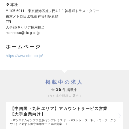
本社
〒105-6911 東京都港区虎ノ門4-1-1 神谷町トラストタワー
東京メトロ日比谷線 神谷町駅直結
TEL ---
人事部/キャリア採用担当
mensetsu@ctc-g.co.jp
ホームページ
https://www.ctct.co.jp/
掲載中の求人
35
全
件掲載中
3
うち非公開求人
件
【中四国・九州エリア】アカウントサービス営業
【大手企業向け】
・ITシステムインフラ全般(オンプレミス サーバ/ストレージ、ネットワーク、クラ
ウド）に対する保守運用サービスの営業 ∟…