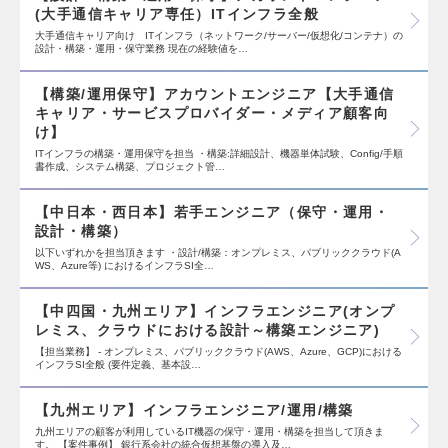
(大手通信キャリア専任）ITインフラ全般
大手通信キャリア向け ITインフラ（ネットワーク/サーバー/仮想化/コンテナ）の
設計・構築・運用・保守業務 現在の経験値を…
【構築/運用保守】アカウントエンジニア【大手通信
キャリア・サービスプロバイダー・メディア顧客向
け】
ITインフラの構築・運用保守を担当 ・構築:詳細設計、機器単体試験、Config/手順
書作成、システム構築、プロジェクト管…
【中日本・西日本】若手エンジニア（保守・運用・
設計・構築）
以下いずれかを担当頂きます ・設計/構築：オンプレミス、パブリッククラウド(A
WS、Azure等) におけるインフラSI全…
【中四国・九州エリア】インフラエンジニア(オンプ
レミス、クラウドにおける設計～構築エンジニア)
【担当業務】 - オンプレミス、パブリッククラウド(AWS、Azure、GCP)における
インフラSI全般 (要件定義、基本設…
【九州エリア】インフラエンジニア/運用/構築
九州エリアの顧客が利用しているIT機器の保守・運用・構築を担当して頂きま
す。 【案件事例】 銀行系会社の統合仮想基盤の導入及…