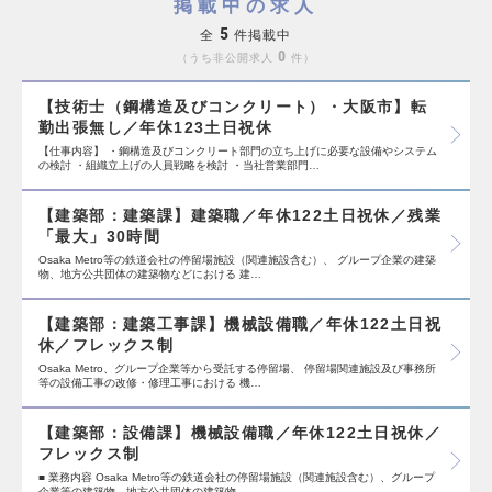
掲載中の求人
5
全
件掲載中
0
うち非公開求人
件
【技術士（鋼構造及びコンクリート）・大阪市】転
勤出張無し／年休123土日祝休
【仕事内容】 ・鋼構造及びコンクリート部門の立ち上げに必要な設備やシステム
の検討 ・組織立上げの人員戦略を検討 ・当社営業部門…
【建築部：建築課】建築職／年休122土日祝休／残業
「最大」30時間
Osaka Metro等の鉄道会社の停留場施設（関連施設含む）、 グループ企業の建築
物、地方公共団体の建築物などにおける 建…
【建築部：建築工事課】機械設備職／年休122土日祝
休／フレックス制
Osaka Metro、グループ企業等から受託する停留場、 停留場関連施設及び事務所
等の設備工事の改修・修理工事における 機…
【建築部：設備課】機械設備職／年休122土日祝休／
フレックス制
■ 業務内容 Osaka Metro等の鉄道会社の停留場施設（関連施設含む）、グループ
企業等の建築物、地方公共団体の建築物…