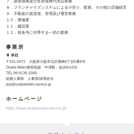
７．損害保険及び生命保険代理店業務
８．フランチャイズシステムによる小売り、飲食、その他の店舗経営
９．不動産の賃貸借、管理及び運営業務
１０．警備業
１１．建設業
１２．前各号に付帯する一切の業務
事業所
本社
〒531-0072 大阪府大阪市北区豊崎6丁目5番8号
Osaka Metro御堂筋線「中津駅」徒歩約10分
TEL 06-6136-3369
総務人事部 人事課/採用担当
jinji@osakametro-service.jp
ホームページ
https://www.osakametro-service.jp/