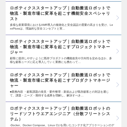
ロボティクススタートアップ｜自動搬送ロボットで
物流・製造市場に変革を起こす機能安全スペシャリ
スト
多様な産業環境におけるAMR導入の複雑化と安全認証の需要の高まりを受け、Le
xxPlussは、理論的な安全コンセプトと実…
ロボティクススタートアップ｜自動搬送ロボットで
物流・製造市場に変革を起こすプロジェクトマネー
ジャー
顧客に提供しやすいように既存プロダクトの機能改良や方向性を定めるほか、多
様な顧客ニーズに応え導入していく業務にも携わって…
ロボティクススタートアップ｜自動搬送ロボットで
物流・製造市場に変革を起こすプロダクトマネージ
ャー
■業務内容 ・顧客課題の発見・要件整理：新規および既存顧客との対話を通じ
て、課題・ニーズ・期待する成果を理解し、解決すべき…
ロボティクススタートアップ｜自動搬送ロボットの
リードソフトウエアエンジニア（分散フリートシス
テム）
-Docker、Docker Compose、Linux CLIを用いたコンテナ化アプリケーションのデ