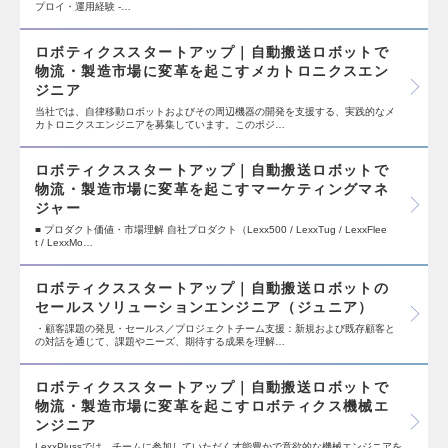
プロイ・運用経験 -…
ロボティクススタートアップ｜自動搬送ロボットで
物流・製造市場に変革を起こすメカトロニクスエン
ジニア
当社では、自律移動ロボットおよびその周辺機器の開発を支援する、実践的なメ
カトロニクスエンジニアを募集しています。このポジ…
ロボティクススタートアップ｜自動搬送ロボットで
物流・製造市場に変革を起こすマーケティングマネ
ジャー
■ プロダクト価値・市場理解 自社プロダクト（Lexx500 / LexxTug / LexxFlee
t / LexxMo…
ロボティクススタートアップ｜自動搬送ロボットの
セールスソリューションエンジニア（ジュニア）
・顧客課題の発見・セールス／プロジェクトチーム支援：新規および既存顧客と
の対話を通じて、課題やニーズ、期待する成果を理解…
ロボティクススタートアップ｜自動搬送ロボットで
物流・製造市場に変革を起こすロボティクス機械エ
ンジニア
LexxPlussでは、チームに参加していただく才能豊かで意欲的な機械エンジニアを