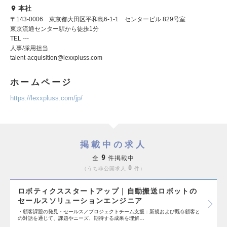
本社
〒143-0006 東京都大田区平和島6-1-1 センタービル 829号室
東京流通センター駅から徒歩1分
TEL ---
人事/採用担当
talent-acquisition@lexxpluss.com
ホームページ
https://lexxpluss.com/jp/
掲載中の求人
9
全
件掲載中
0
うち非公開求人
件
ロボティクススタートアップ｜自動搬送ロボットの
セールスソリューションエンジニア
・顧客課題の発見・セールス／プロジェクトチーム支援：新規および既存顧客と
の対話を通じて、課題やニーズ、期待する成果を理解…