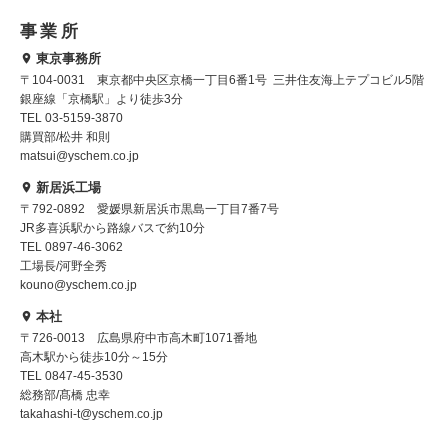
事業所
東京事務所
〒104-0031 東京都中央区京橋一丁目6番1号 三井住友海上テプコビル5階
銀座線「京橋駅」より徒歩3分
TEL 03-5159-3870
購買部/松井 和則
matsui@yschem.co.jp
新居浜工場
〒792-0892 愛媛県新居浜市黒島一丁目7番7号
JR多喜浜駅から路線バスで約10分
TEL 0897-46-3062
工場長/河野全秀
kouno@yschem.co.jp
本社
〒726-0013 広島県府中市高木町1071番地
高木駅から徒歩10分～15分
TEL 0847-45-3530
総務部/髙橋 忠幸
takahashi-t@yschem.co.jp