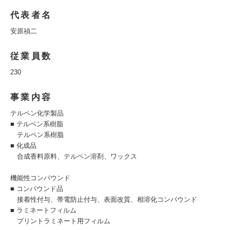
代表者名
安原禎二
従業員数
230
事業内容
テルペン化学製品
■ テルペン系樹脂
テルペン系樹脂
■ 化成品
合成香料原料、テルペン溶剤、ワックス
機能性コンパウンド
■ コンパウンド品
接着性付与、帯電防止付与、表面改質、相溶化コンパウンド
■ ラミネートフィルム
プリントラミネート用フィルム