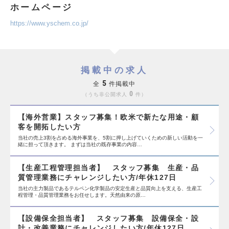
ホームページ
https://www.yschem.co.jp/
掲載中の求人
5
全
件掲載中
0
うち非公開求人
件
【海外営業】スタッフ募集！欧米で新たな用途・顧
客を開拓したい方
当社の売上3割を占める海外事業を、5割に押し上げていくための新しい活動を一
緒に担って頂きます。 まずは当社の既存事業の内容…
【生産工程管理担当者】 スタッフ募集 生産・品
質管理業務にチャレンジしたい方/年休127日
当社の主力製品であるテルペン化学製品の安定生産と品質向上を支える、生産工
程管理・品質管理業務をお任せします。天然由来の原…
【設備保全担当者】 スタッフ募集 設備保全・設
計・改善業務にチャレンジしたい方/年休127日