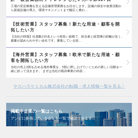
工場の安定稼働を支える設備管理業務をお任せします。設備の保全や改善活動か
ら新規設備の導入、環境マネジメントまで幅広く携わ…
【技術営業】スタッフ募集！新たな用途・顧客を開
拓したい方
【当社の特徴】社員数230名という程良い規模で、担当者と経営陣の距離が近く、
裁量が認められやすい会社です。募集している技…
【海外営業】スタッフ募集！欧米で新たな用途・顧
客を開拓したい方
当社の売上3割を占める海外事業を、5割に押し上げていくための新しい活動を一
緒に担って頂きます。 まずは当社の既存事業の内容…
ヤスハラケミカル株式会社の転職・求人情報一覧を見る
掲載中企業の一覧はこちら
アンビに参画している企業を一覧で確認できます