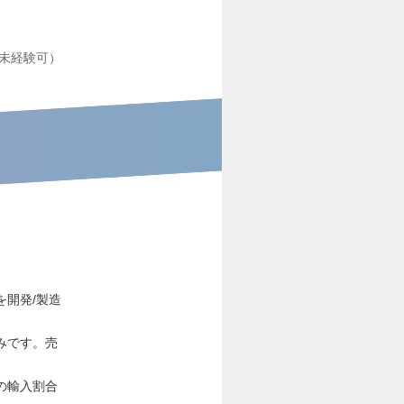
未経験可）
開発/製造
みです。売
の輸入割合