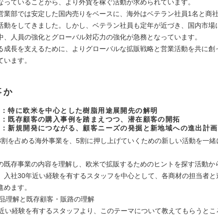
なっていることから、より外貨を稼ぐ活動が求められています。
営業部では安定した国内売りをベースに、海外はベテラン社員1名と商
活動をしてきました。しかし、ベテラン社員も定年が近づき、国内市場
中、人員の強化とグローバル対応力の強化が急務となっています。
る成長を支えるために、よりグローバルな拡販戦略と営業活動を共に創
ています。
事か
査：特に欧米を中心とした樹脂用途展開先の解明
業：既存顧客の購入事例を踏まえつつ、潜在顧客の開拓
拓：新規開発につながる、顧客ニーズの発掘と新地域への進出計画
3割を占める海外事業を、5割に押し上げていくための新しい活動を一緒
の既存事業の内容を理解し、欧米で拡販するためのヒントを探す活動か
、入社30年近い経験を有するスタッフを中心として、各商材の担当者と
進めます。
の製品理解と既存顧客・販路の理解
年近い経験を有するスタッフより、このテーマについて教えてもらうとこ