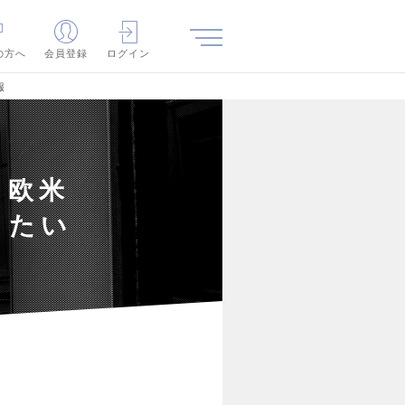
の方へ
会員登録
ログイン
報
！欧米
したい