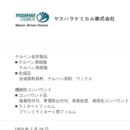
ヤスハラケミカル株式会社
テルペン化学製品
■ テルペン系樹脂
テルペン系樹脂
■ 化成品
合成香料原料、テルペン溶剤、ワックス
機能性コンパウンド
■ コンパウンド品
接着性付与、帯電防止付与、表面改質、相溶化コンパウンド
■ ラミネートフィルム
プリントラミネート用フィルム
1959 年 2 月 24 日