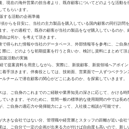
後、現在の海外営業の担当者より、既存顧客についてどのような活動を
してもらいます。
拡販する活動の企画準備
月頃からを目安に、当社の主力製品を購入している国内顧客の同行訪
ます。その過程で、既存の顧客が当社の製品をなぜ購入しているのか、
理由は何か、を考えて頂きます。
験で得られた情報や当社のデータベース、外部情報等を参考に、ご自身
く際に、どのような初期提案を行うと良いか、検討し資料にまとめて頂
の拡販活動の実施
程を経て提案資料を用意しながら、実際に、新規顧客、新規領域へアポイ
に着手頂きます。伴奏役としては、技術面、営業面で一人ずつベテラン
ールチームで潜在顧客の関心がどこにあるのか、を探索していきます。
スは、ご自身のこれまでのご経験や業界知見の深さに応じて、かける時
していきます。そのために、世間一般の標準的な使用期間の中では長め
が、ご自身の適応力や発揮能力によって、入社後ご相談が可能です。
が大きな会社ではない分、管理職や経営層とスタッフの距離が近い会社
業は、ご自分で一定の企画が出来る力が付けば自由度も高いので、新し