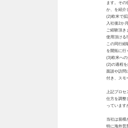
ます。その
か、を紹介
(2)欧米で
入社後2か
ご経験頂き
使用頂ける
この同行経
を開拓に行
(3)欧米へ
(2)の過
面談や訪問
付き、スモ
上記プロセ
仕方を調整
っています
当社は規模
特に海外営