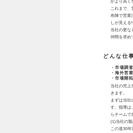
がより高く
これまで、
布陣で営業
しが見える
当社の更な
仲間を求め
どんな仕
・市場調
・海外営
・市場開
当社の売上
きます。
まずは当社
す。指導は
らチームで
(1)当社
この道30