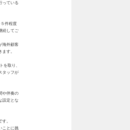
行っている
問を５件程度
継続してご
が海外顧客
きます。
ントを取り、
スタッフが
間や伴奏の
な設定とな
です。
いことに挑