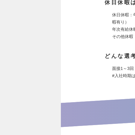
休日休暇
休日休暇：
暇有り）
年次有給休
その他休暇
どんな選
面接1～3回
#入社時期