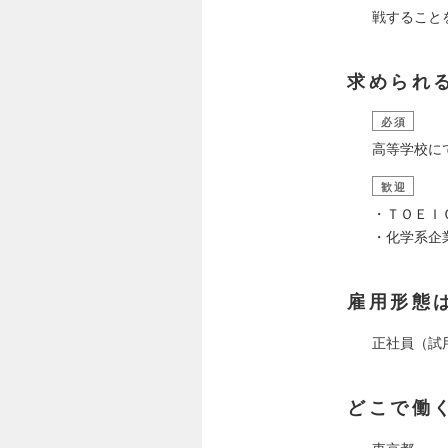
戦すること
求められ
必須
高等学校に
歓迎
・ＴＯＥＩＣ
・化学系企
雇用形態
正社員（試
どこで働