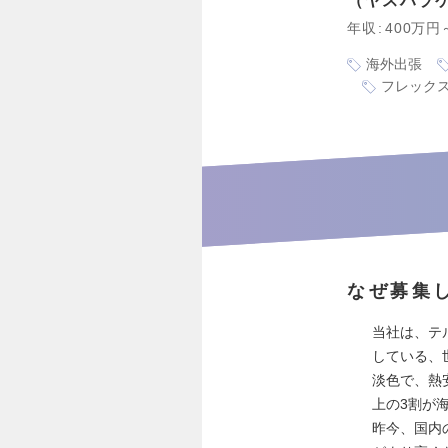
ヤスハラ
年収
400万円
海外出張
フレック
なぜ募集
当社は、テ
している、
淡色で、熱
上の3割が
昨今、国内