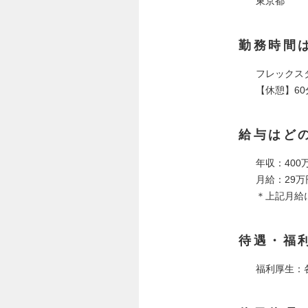
東京都
勤務時間
フレックスタ
【休憩】60
給与はど
年収：400万
月給：29万
＊上記月給に
待遇・福
福利厚生：