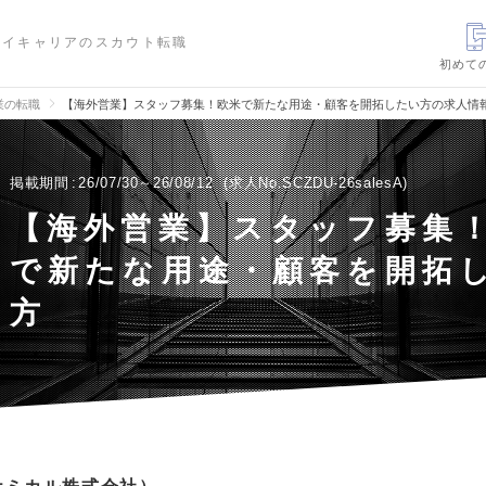
ハイキャリアのスカウト転職
初めて
業の転職
【海外営業】スタッフ募集！欧米で新たな用途・顧客を開拓したい方の求人情
掲載期間
26/07/30～26/08/12
求人No.SCZDU-26salesA
【海外営業】スタッフ募集
で新たな用途・顧客を開拓
方