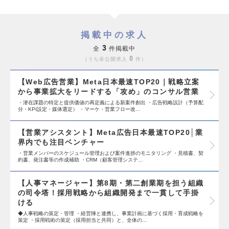
掲載中の求人
3
全
件掲載中
0
うち非公開求人
件
【Web広告営業】Meta日本最速TOP20｜戦略立案
から事業拡大をリードする「攻め」のコンサル営業
・潜在課題の特定と提供価値の再定義による新案件創出 ・広告戦略設計（予算配
分・KPI設定・媒体選定） ・マーケ・営業フロー改…
【営業アシスタント】Meta広告日本最速TOP20│業
界内でも注目ベンチャー
・営業メンバーのスケジュール管理および案件進捗のモニタリング ・見積書、契
約書、発注書等の作成補助 ・CRM（顧客管理システ…
【人事マネージャー】第8期・第二創業期を担う組織
の司令塔！採用戦略から組織開発まで一貫して手掛
ける
◆人事戦略の策定・管理 ・経営陣と連携し、事業計画に基づく採用・育成戦略を
策定 ・採用戦術の策定（採用担当と共同）と、全体の…