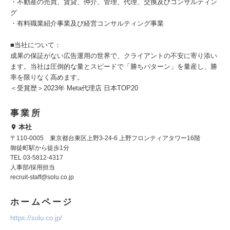
・不動産の売買、賃貸、仲介、管理、代理、交換及びコンサルティン
グ
・有料職業紹介事業及び経営コンサルティング事業
■当社について：
成果の保証がない広告運用の世界で、クライアントの不安に寄り添い
ます。当社は圧倒的な量とスピードで「勝ちパターン」を量産し、勝
率を限りなく高めます。
＜受賞歴＞2023年 Meta代理店 日本TOP20
事業所
本社
〒110-0005 東京都台東区上野3-24-6 上野フロンティアタワー16階
御徒町駅から徒歩1分
TEL 03-5812-4317
人事部/採用担当
recruit-staff@solu.co.jp
ホームページ
https://solu.co.jp/