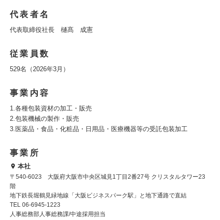
代表者名
代表取締役社長 樋髙 成憲
従業員数
529名（2026年3月）
事業内容
1.各種包装資材の加工・販売
2.包装機械の製作・販売
3.医薬品・食品・化粧品・日用品・医療機器等の受託包装加工
事業所
本社
〒540-6023 大阪府大阪市中央区城見1丁目2番27号 クリスタルタワー23
階
地下鉄長堀鶴見緑地線「大阪ビジネスパーク駅」と地下通路で直結
TEL 06-6945-1223
人事総務部人事総務課/中途採用担当