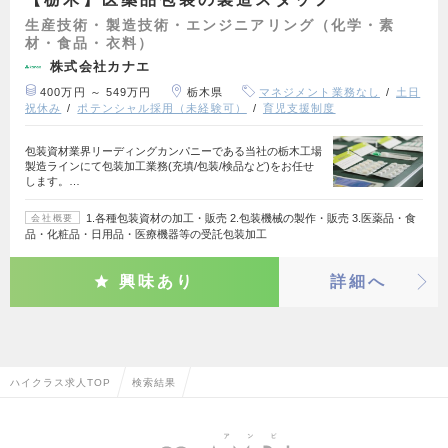
生産技術・製造技術・エンジニアリング（化学・素
材・食品・衣料）
株式会社カナエ
400万円 ～ 549万円
栃木県
マネジメント業務なし
土日
祝休み
ポテンシャル採用（未経験可）
育児支援制度
包装資材業界リーディングカンパニーである当社の栃木工場
製造ラインにて包装加工業務(充填/包装/検品など)をお任せ
します。…
1.各種包装資材の加工・販売 2.包装機械の製作・販売 3.医薬品・食
会社概要
品・化粧品・日用品・医療機器等の受託包装加工
興味あり
詳細へ
ハイクラス求人TOP
検索結果