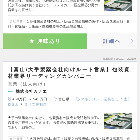
製薬会社、食品会社、化粧品会社などに包装資材の提供や受
託加工を請け負う当社にて、 メディカル・医療機器分野の
営業をお任せし…
1.各種包装資材の加工・販売 2.包装機械の製作・販売 3.医薬品・食
会社概要
品・化粧品・日用品・医療機器等の受託包装加工
興味あり
詳細へ
掲載期間
26/07/27～26/08/09
【富山/大手製薬会社向けルート営業】包装資
材業界リーディングカンパニー
営業（法人向け）
株式会社カナエ
450万円 ～ 549万円
富山県
マネジメント業務なし
土日
祝休み
育児支援制度
大手の製薬会社に向けて、包装資材の販売や受託包装加工の
営業をご担当いただきます。 長期的な関係性構築を重視し
ており、顧客の…
1.各種包装資材の加工・販売 2.包装機械の製作・販売 3.医薬品・食
会社概要