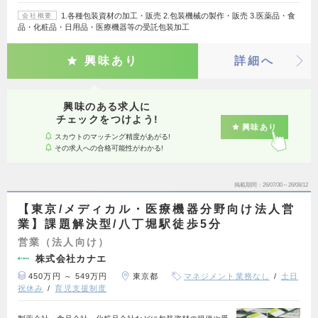
1.各種包装資材の加工・販売 2.包装機械の製作・販売 3.医薬品・食
会社概要
品・化粧品・日用品・医療機器等の受託包装加工
興味あり
詳細へ
興味のある求人に
チェックをつけよう!
興味あり
スカウトのマッチング精度があがる!
その求人への合格可能性がわかる!
掲載期間
26/07/30～26/08/12
【東京/メディカル・医療機器分野向け法人営
業】課題解決型/八丁堀駅徒歩5分
営業（法人向け）
株式会社カナエ
450万円 ～ 549万円
東京都
マネジメント業務なし
土日
祝休み
育児支援制度