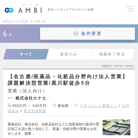
若手ハイキャリアのスカウト転職
株式会社カナエの転職・求人情報一覧
6
条件変更
件
すべて
新着のみ
掲載終了間近
掲載期間
26/07/30～26/08/12
【名古屋/医薬品・化粧品分野向け法人営業】
課題解決型営業/黒川駅徒歩5分
営業（法人向け）
株式会社カナエ
450万円 ～ 549万円
愛知県
マネジメント業務なし
土日
祝休み
育児支援制度
製薬会社、食品会社、化粧品会社などに包装資材の提供や受
託加工を請け負う当社にて、 医薬・化粧分野の営業をお任
せします。顧客…