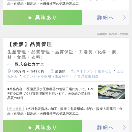
品・化粧品・日用品・医療機器等の受託包装加工
興味あり
詳細へ
掲載期間
26/07/27～26/08/09
【愛媛】品質管理
生産管理・品質管理・品質保証・工場長（化学・素
材・食品・衣料）
株式会社カナエ
400万円 ～ 549万円
愛媛県
マネジメント業務なし
土日
祝休み
ポテンシャル採用（未経験可）
育児支援制度
■業務内容： 医薬品及び医療機器の包装工場において、GM
P省令に基づく品質管理業務を担います。医薬品の安全性・
品質の確保、…
1.各種包装資材の加工・販売 2.包装機械の製作・販売 3.医薬品・食
会社概要
品・化粧品・日用品・医療機器等の受託包装加工
興味あり
詳細へ