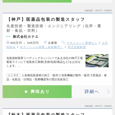
掲載期間
26/07/27～26/08/09
【神戸】医薬品包装の製造スタッフ
生産技術・製造技術・エンジニアリング（化学・素
材・食品・衣料）
株式会社カナエ
400万円 ～ 549万円
兵庫県
マネジメント業務なし
土日
祝休み
ポテンシャル採用（未経験可）
育児支援制度
包装資材業界リーディングカンパニーである当社の神戸工場
製造ラインにて包装加工業務(充填/包装/検品など)をお任せ
します。…
1.各種包装資材の加工・販売 2.包装機械の製作・販売 3.医薬品・食
会社概要
品・化粧品・日用品・医療機器等の受託包装加工
興味あり
詳細へ
掲載期間
26/07/27～26/08/09
【栃木】医薬品包装の製造スタッフ