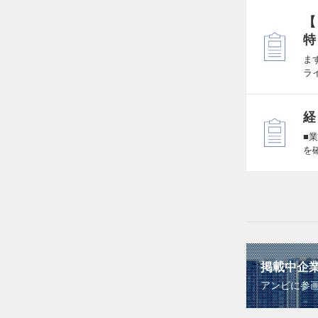
【
特
ま
ラ
経
■
を
掲載中企
アンビに参