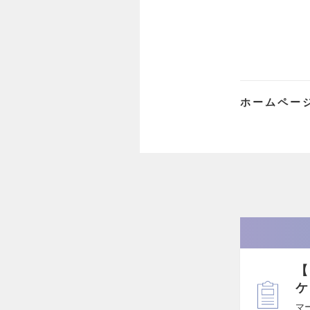
ホームペー
【
ケ
マ