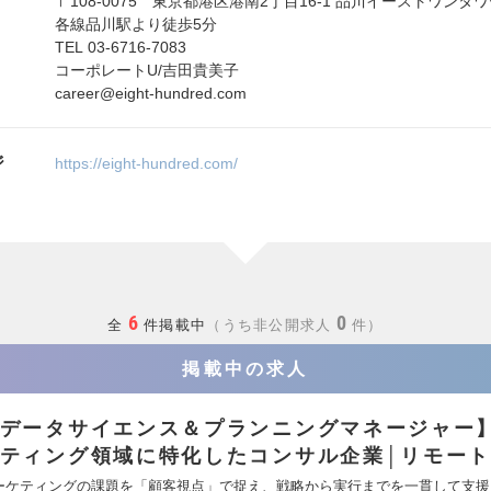
〒108-0075 東京都港区港南2丁目16-1 品川イーストワンタ
各線品川駅より徒歩5分
TEL 03-6716-7083
コーポレートU/吉田貴美子
career@eight-hundred.com
ジ
https://eight-hundred.com/
6
0
全
件掲載中
うち非公開求人
件
掲載中の求人
データサイエンス＆プランニングマネージャー
ティング領域に特化したコンサル企業│リモート
ーケティングの課題を「顧客視点」で捉え、戦略から実行までを一貫して支援