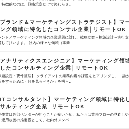
。特徴的なのは、戦略策定だけで終わらせ…
ブランド＆マーケティングストラテジスト】マ
ング領域に特化したコンサル企業│リモートOK
ランド／マーケティング領域の企業課題に対し、戦略立案～施策設計～実行支
貫して担います。 社内の様々な領域（事業…
アナリティクスエンジニア】マーケティング領
したコンサルティング企業│リモートOK
課題設定・要件整理】 クライアントの業務内容や課題をヒアリングし、「誰
断をするために・何を見るべきか」を明ら…
ITコンサルタント】マーケティング領域に特化
サルティング企業│リモートOK
発作業は外部ベンダーが担うことが多いため、私たちは業務フローの見直しや
・運用改善の推進役として、社内外メンバ…