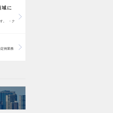
領域に
す。 ・ク
の定例業務