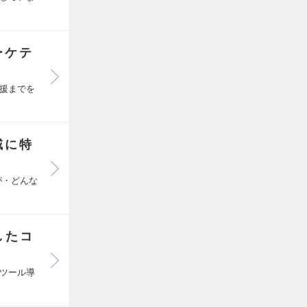
ーケテ
援までを
域に特
が・どんな
したコ
ツール導