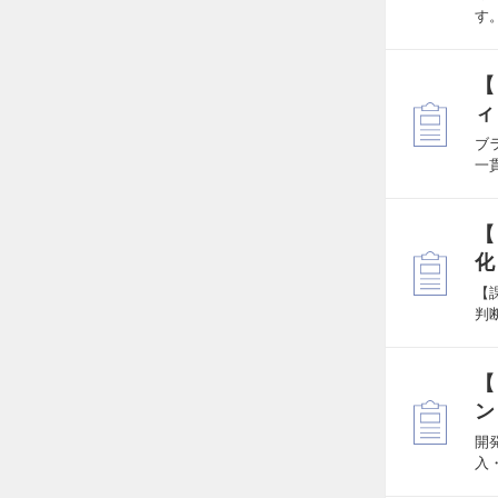
す
【
ィ
ブ
一
【
化
【
判
【
ン
開
入