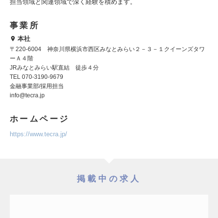
担当領域と関連領域で深く経験を積めます。
事業所
本社
〒220-6004 神奈川県横浜市西区みなとみらい２－３－１クイーンズタワ
ーＡ４階
JRみなとみらい駅直結 徒歩４分
TEL 070-3190-9679
金融事業部/採用担当
info@tecra.jp
ホームページ
https://www.tecra.jp/
掲載中の求人