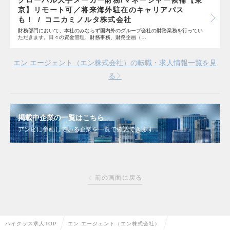
グローバル大手メーカー財務/マネージャー候補【東
京】リモート可／将来海外駐在のキャリアパス
も！
コニカミノルタ株式会社
財務部門において、本社のみならず国内外のグループ会社の財務業務を行ってい
ただきます。日々の資金管理、財務事務、財務企画（…
エン エージェント（エン株式会社）の転職・求人情報一覧を見
る
掲載中企業の一覧はこちら
アンビに参画している企業を一覧で確認できます
前の画面に戻る
ハイクラス求人TOP
エン エージェント（エン株式会社）