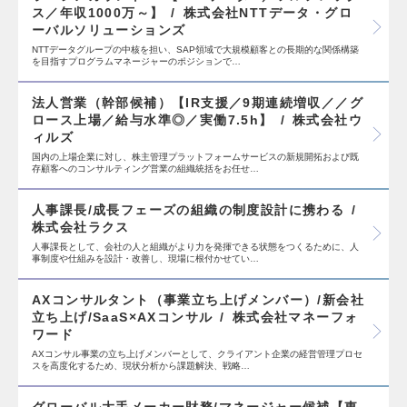
ス／年収1000万～】
株式会社NTTデータ・グロ
ーバルソリューションズ
NTTデータグループの中核を担い、SAP領域で大規模顧客との長期的な関係構築
を目指すプログラムマネージャーのポジションで…
法人営業（幹部候補）【IR支援／9期連続増収／／グ
ロース上場／給与水準◎／実働7.5h】
株式会社ウ
ィルズ
国内の上場企業に対し、株主管理プラットフォームサービスの新規開拓および既
存顧客へのコンサルティング営業の組織統括をお任せ…
人事課長/成長フェーズの組織の制度設計に携わる
株式会社ラクス
人事課長として、会社の人と組織がより力を発揮できる状態をつくるために、人
事制度や仕組みを設計・改善し、現場に根付かせてい…
AXコンサルタント（事業立ち上げメンバー）/新会社
立ち上げ/SaaS×AXコンサル
株式会社マネーフォ
ワード
AXコンサル事業の立ち上げメンバーとして、クライアント企業の経営管理プロセ
スを高度化するため、現状分析から課題解決、戦略…