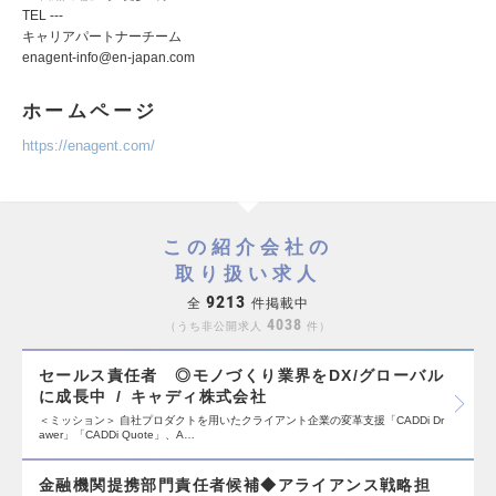
TEL ---
キャリアパートナーチーム
enagent-info@en-japan.com
ホームページ
https://enagent.com/
この紹介会社の
取り扱い求人
9213
全
件掲載中
4038
うち非公開求人
件
セールス責任者 ◎モノづくり業界をDX/グローバル
に成長中
キャディ株式会社
＜ミッション＞ 自社プロダクトを用いたクライアント企業の変革支援「CADDi Dr
awer」「CADDi Quote」、A…
金融機関提携部門責任者候補◆アライアンス戦略担