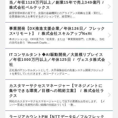
当／年収1120万円以上／創業15年で売上349億円
株式会社ベルテックス
経営管理本部の直下で、全国の金融機関とのアライアンス戦略を立案・実行し、
企業価値の向上を牽引するポジションです。経営陣と…
事業開発【DX推進支援企業／年休126日／ フレック
ス×リモート】
株式会社スキルアップNeXt
本ポジションは、CEO直下の「社長室」または「事業開発部門」に所属し、当社
の次代を担う「Microsoft Copilo…
ITコンサルタント◆AI駆動開発／大規模リプレイス
／年収1000万円以上／年休125日
ヴェスタ株式会
社
正社員のITコンサルタントとして、大手保険会社の先進システム開発プロジェク
トを牽引していただきます。AIコーディングエー…
カスタマーサクセスマネージャー【マネジメントに
集中できる環境／目標への戦術立案】
株式会社ラ
クス
同社のカスタマーサクセスマネージャーとして以下の業務をお任せします。 【メ
ンバー育成と生産性の高い組織の仕組みづくり】 ・数…
ラージアカウントPM【NTTデータG／フルフレック