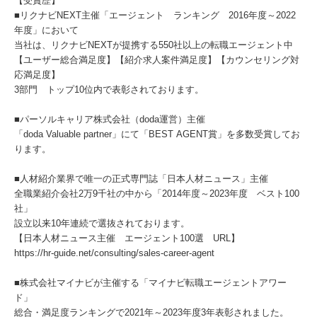
【受賞歴】
■リクナビNEXT主催「エージェント ランキング 2016年度～2022
年度」において
当社は、リクナビNEXTが提携する550社以上の転職エージェント中
【ユーザー総合満足度】【紹介求人案件満足度】【カウンセリング対
応満足度】
3部門 トップ10位内で表彰されております。
■パーソルキャリア株式会社（doda運営）主催
「doda Valuable partner」にて「BEST AGENT賞」を多数受賞してお
ります。
■人材紹介業界で唯一の正式専門誌「日本人材ニュース」主催
全職業紹介会社2万9千社の中から「2014年度～2023年度 ベスト100
社」
設立以来10年連続で選抜されております。
【日本人材ニュース主催 エージェント100選 URL】
https://hr-guide.net/consulting/sales-career-agent
■株式会社マイナビが主催する「マイナビ転職エージェントアワー
ド」
総合・満足度ランキングで2021年～2023年度3年表彰されました。