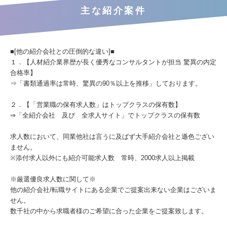
主な紹介案件
■[他の紹介会社との圧倒的な違い]■
１．【人材紹介業界歴が長く優秀なコンサルタントが担当 驚異の内定
合格率】
⇒「書類通過率は常時、驚異の90％以上を推移」しております。
２．【「営業職の保有求人数」はトップクラスの保有数】
⇒「全紹介会社 及び 全求人サイト」でトップクラスの保有数
求人数において、同業他社は言うに及ばず大手紹介会社と遜色ござい
ません。
※添付求人以外にも紹介可能求人数 常時、2000求人以上掲載
※厳選優良求人数に関して※
他の紹介会社/転職サイトにある企業でご提案出来ない企業はございま
せん。
数千社の中から求職者様のご希望に合った企業をご提案致します。