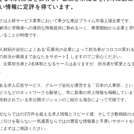
い情報に定評を得ています。
クは人材サービス業界において希少な東証プライム市場上場企業です。
解消と求職者への適切な情報提供に努めるべく、事業開始から企業と求
いることが特徴です。
人材紹介会社によくある“応募先の企業によって担当者がコロコロ変わる
の担当が最後まであなたをサポート】しますのでご安心ください。
、企業担当者と2名体制となるケースはありますが、担当者が変更とな
。
ある求人広告サービス、グループ会社が運営する「日本の人事部」とい
ビスなどのネットワークも駆使し、常に新着の求人情報を掲載していま
依頼されている非公開ポジションのご紹介も場合によって可能です。
社ならではの3万件を超える求人情報とスピード感、そして少数精鋭の
に引けを取らない一気通貫ならではの豊富な情報量と手厚いサポートを
にまずはご相談ください。