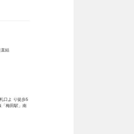
口直結
札口よ り徒歩5
線「梅田駅」南