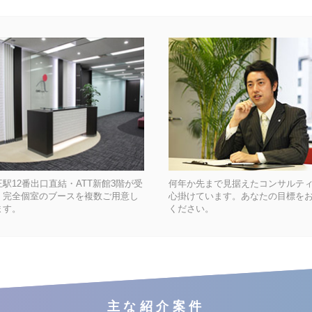
駅12番出口直結・ATT新館3階が受
何年か先まで見据えたコンサルテ
。完全個室のブースを複数ご用意し
心掛けています。あなたの目標を
ます。
ください。
主な紹介案件