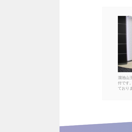
溜池山王
付です
ており