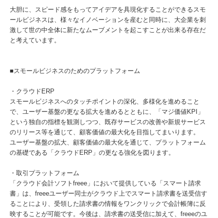
大胆に、スピード感をもってアイデアを具現化することができるスモ
ールビジネスは、様々なイノベーションを産むと同時に、大企業を刺
激して世の中全体に新たなムーブメントを起こすことが出来る存在だ
と考えています。
■スモールビジネスのためのプラットフォーム
・クラウドERP
スモールビジネスへのタッチポイントの深化、多様化を進めること
で、ユーザー基盤の更なる拡大を進めるとともに、「マジ価値KPI」
という独自の指標を観測しつつ、既存サービスの改善や新規サービス
のリリース等を通じて、顧客価値の最大化を目指してまいります。
ユーザー基盤の拡大、顧客価値の最大化を通じて、プラットフォーム
の基礎である「クラウドERP」の更なる強化を図ります。
・取引プラットフォーム
「クラウド会計ソフトfreee」において提供している「スマート請求
書」は、freeeユーザー同士がクラウド上でスマート請求書を送受信す
ることにより、受領した請求書の情報をワンクリックで会計帳簿に反
映することが可能です。今後は、請求書の送受信に加えて、freeeのユ