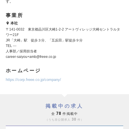
す。
事業所
本社
〒141-0032 東京都品川区大崎1-2-2 アートヴィレッジ大崎セントラルタ
ワー21F
JR「大崎」駅 徒歩３分、「五反田」駅徒歩９分
TEL ---
人事部／採用担当者
career-saiyou+amb@freee.co.jp
ホームページ
https://corp.freee.co.jp/company/
掲載中の求人
78
全
件掲載中
30
うち非公開求人
件