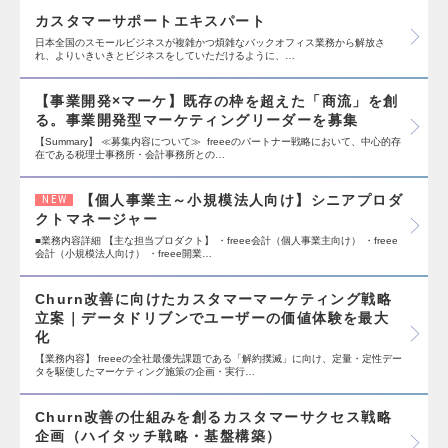
カスタマーサポートエキスパート
日本全国のスモールビジネスが複雑かつ煩雑なバックオフィス業務から解放さ
れ、よりいきいきとビジネスをしていただけるように、…
【事業開発×マーケ】既存の枠を超えた「商流」を創
る。事業開発型マーケティングリーダーを募集
【Summary】 ≪募集内容について≫ freeeのパートナー戦略において、中心的存
在である税理士事務所・会計事務所との…
【個人事業主～小規模法人向け】シニアプロダ
NEW
クトマネージャー
■業務内容詳細 【主な担当プロダクト】 ・freee会計（個人事業主向け） ・freee
会計（小規模法人向け） ・freee開業…
Churn改善に向けたカスタマーマーケティング戦略
立案｜データドリブンでユーザーの価値体験を最大
化
【業務内容】 freeeの全社最優先課題である「解約撲滅」に向け、定量・定性デー
タを駆使したマーケティング施策の企画・実行…
Churn改善の仕組みを創るカスタマーサクセス戦略
企画（ハイタッチ戦略・基盤構築）