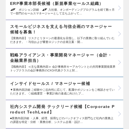
ERP事業本部長候補（新規事業セールス組織）
◢◤ ポジション詳細 ◢◤ 入社後、オンボーディングプログラムを経て数ヶ月
で一部門のセールスマネージャーとして立ち上がって…
スモールビジネスを支える与信企画のマネージャー
候補を募集！
【業務内容】 リスクとリターンの最適化を目指し、以下の業務に取り組んでいた
だきます。 ・与信および審査ロジックの企画立案・開…
戦略アライアンス・事業開発マネージャー（会計・
金融業界担当）
【職務内容】 ≪主な業務内容≫ 会計事務所キーアカウントとの共同事業開発業界
トップクラスの会計事務所のCXO/代表クラスと対…
インサイドセールス / マネージャー候補
▼業務内容詳細 ご経験やご志向性に応じて、配属やポジションをご相談させてい
ただきます。 ◇組織運営 ・事業計画の達成に向けたプ…
社内システム開発 テックリード候補【Corporate P
roduct TechLead】
■業務内容詳細 ・人事、経理、採用などのバックオフィス部門など社内の業務上
の課題を特定・分析 ・業務分析、システム企画・設計…