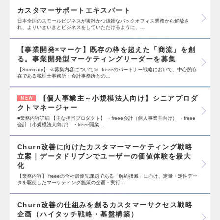
カスタマーサポートエキスパート
日本全国のスモールビジネスが複雑かつ煩雑なバックオフィス業務から解放さ
れ、よりいきいきとビジネスをしていただけるように、…
【事業開発×マーケ】既存の枠を超えた「商流」を創
る。事業開発型マーケティングリーダーを募集
【Summary】 ≪募集内容について≫ freeeのパートナー戦略において、中心的存
在である税理士事務所・会計事務所との…
【個人事業主～小規模法人向け】シニアプロダ
NEW
クトマネージャー
■業務内容詳細 【主な担当プロダクト】 ・freee会計（個人事業主向け） ・freee
会計（小規模法人向け） ・freee開業…
Churn改善に向けたカスタマーマーケティング戦略
立案｜データドリブンでユーザーの価値体験を最大
化
【業務内容】 freeeの全社最優先課題である「解約撲滅」に向け、定量・定性デー
タを駆使したマーケティング施策の企画・実行…
Churn改善の仕組みを創るカスタマーサクセス戦略
企画（ハイタッチ戦略・基盤構築）