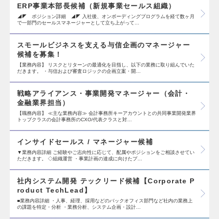
ERP事業本部長候補（新規事業セールス組織）
◢◤ ポジション詳細 ◢◤ 入社後、オンボーディングプログラムを経て数ヶ月
で一部門のセールスマネージャーとして立ち上がって…
スモールビジネスを支える与信企画のマネージャー
候補を募集！
【業務内容】 リスクとリターンの最適化を目指し、以下の業務に取り組んでいた
だきます。 ・与信および審査ロジックの企画立案・開…
戦略アライアンス・事業開発マネージャー（会計・
金融業界担当）
【職務内容】 ≪主な業務内容≫ 会計事務所キーアカウントとの共同事業開発業界
トップクラスの会計事務所のCXO/代表クラスと対…
インサイドセールス / マネージャー候補
▼業務内容詳細 ご経験やご志向性に応じて、配属やポジションをご相談させてい
ただきます。 ◇組織運営 ・事業計画の達成に向けたプ…
社内システム開発 テックリード候補【Corporate P
roduct TechLead】
■業務内容詳細 ・人事、経理、採用などのバックオフィス部門など社内の業務上
の課題を特定・分析 ・業務分析、システム企画・設計…