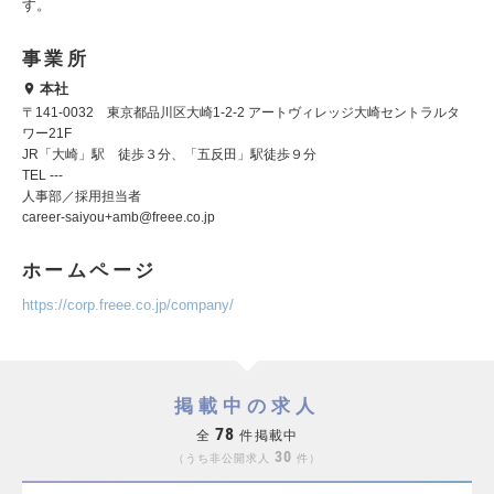
す。
事業所
本社
〒141-0032 東京都品川区大崎1-2-2 アートヴィレッジ大崎セントラルタ
ワー21F
JR「大崎」駅 徒歩３分、「五反田」駅徒歩９分
TEL ---
人事部／採用担当者
career-saiyou+amb@freee.co.jp
ホームページ
https://corp.freee.co.jp/company/
掲載中の求人
78
全
件掲載中
30
うち非公開求人
件