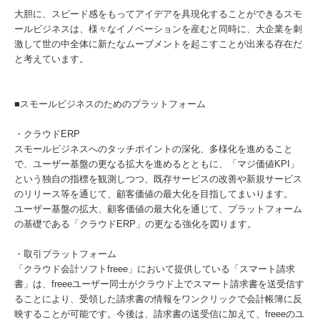
大胆に、スピード感をもってアイデアを具現化することができるスモ
ールビジネスは、様々なイノベーションを産むと同時に、大企業を刺
激して世の中全体に新たなムーブメントを起こすことが出来る存在だ
と考えています。
■スモールビジネスのためのプラットフォーム
・クラウドERP
スモールビジネスへのタッチポイントの深化、多様化を進めること
で、ユーザー基盤の更なる拡大を進めるとともに、「マジ価値KPI」
という独自の指標を観測しつつ、既存サービスの改善や新規サービス
のリリース等を通じて、顧客価値の最大化を目指してまいります。
ユーザー基盤の拡大、顧客価値の最大化を通じて、プラットフォーム
の基礎である「クラウドERP」の更なる強化を図ります。
・取引プラットフォーム
「クラウド会計ソフトfreee」において提供している「スマート請求
書」は、freeeユーザー同士がクラウド上でスマート請求書を送受信す
ることにより、受領した請求書の情報をワンクリックで会計帳簿に反
映することが可能です。今後は、請求書の送受信に加えて、freeeのユ