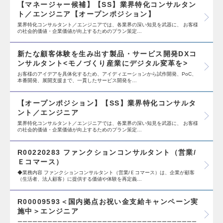
【マネージャー候補】【SS】業界特化コンサルタン
ト／エンジニア【オープンポジション】
業界特化コンサルタント／エンジニアでは、各業界の深い知見を武器に、 お客様
の社会的価値・企業価値が向上するためのプラン策定…
新たな顧客体験を生み出す製品・サービス開発DXコ
ンサルタント<モノづくり産業にデジタル変革を>
お客様のアイデアを具体化するため、アイディエーションから試作開発、PoC、
本番開発、展開支援まで、一貫したサービス開発を…
【オープンポジション】【SS】業界特化コンサルタ
ント／エンジニア
業界特化コンサルタント／エンジニアでは、各業界の深い知見を武器に、 お客様
の社会的価値・企業価値が向上するためのプラン策定…
R00220283 ファンクションコンサルタント（営業/
Ｅコマース）
◆業務内容 ファンクションコンサルタント（営業/Ｅコマース）は、企業が顧客
（生活者、法人顧客）に提供する価値や体験を再定義…
R00009593＜国内拠点お祝い金支給キャンペーン実
施中＞エンジニア
ーーーーーーーーーーーーーーーーーーーーーーーーーーーーーーーーーーーー