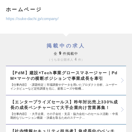
ホームページ
https://suke-dachi.jp/company/
掲載中の求人
9
全
件掲載中
4
うち非公開求人
件
【PdM】建設×Tech事業グロースマネージャー｜Pd
M×マーケの横断ポジションで事業成長を牽引
【仕事内容】 ・課題特定｜市場調査やデータを用いたプロダクト分析、ユーザー
インタビューなど定性調査を元に、顧客ニーズや動機…
【エンタープライズセールス】昨年対比売上330%成
長の成長ベンチャーにて大手企業向け営業募集！
【仕事内容】 ・大手企業、その子会社・支店・協力会社へのセールス活動 ・中長
期的なリレーション構築 ・決裁を取るためのステーク…
【社内情報セキュリティ担当者】急成長中のベンチ