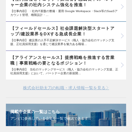
ャー企業の社内システム強化を推進！
【仕事内容】 ・社内IT基盤の整備・運用 Google Workspace・Slack等のSaaSア
カウント管理、権限設計・…
【フィールドセールス】社会課題解決型スタートア
ップ/建設業界をDXする急成長企業！
【仕事内容】 建設業の人手不足解決サービス（職人・協力会社のマッチング支
援、正社員採用支援）を通じて建設業界を魅力ある職場…
【アライアンスセールス】提携戦略を推進する営業
職｜事業戦略の要となるポジション！
【仕事内容】 当社のマッチングサービス（職人・協力会社のマッチング支援、正
社員採用支援）において、パートナー企業の新規開…
株式会社助太刀の転職・求人情報一覧を見る
掲載中企業の一覧はこちら
アンビに参画している企業を一覧で確認できます