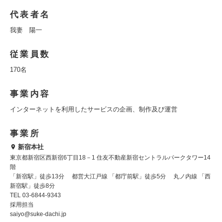
代表者名
我妻 陽一
従業員数
170名
事業内容
インターネットを利用したサービスの企画、制作及び運営
事業所
新宿本社
東京都新宿区西新宿6丁目18－1 住友不動産新宿セントラルパークタワー14
階
「新宿駅」徒歩13分 都営大江戸線 「都庁前駅」徒歩5分 丸ノ内線 「西
新宿駅」徒歩8分
TEL 03-6844-9343
採用担当
saiyo@suke-dachi.jp