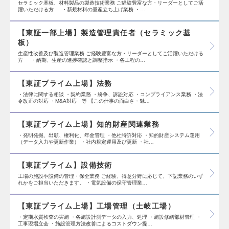
セラミック基板、材料製品の製造技術業務 ご経験豊富な方・リーダーとしてご活
躍いただける方 ・新規材料の量産立ち上げ業務 ・…
【東証一部上場】製造管理責任者（セラミック基
板）
生産性改善及び製造管理業務 ご経験豊富な方・リーダーとしてご活躍いただける
方 ・納期、生産の進捗確認と調整指示 ・各工程の…
【東証プライム上場】法務
・法律に関する相談 ・契約業務 ・紛争、訴訟対応 ・コンプライアンス業務 ・法
令改正の対応 ・M&A対応 等 【この仕事の面白さ・魅…
【東証プライム上場】知的財産関連業務
・発明発掘、出願、権利化、年金管理 ・他社特許対応 ・知的財産システム運用
（データ入力や更新作業） ・社内規定運用及び更新 ・社…
【東証プライム】設備技術
工場の施設や設備の管理・保全業務 ご経験、得意分野に応じて、下記業務のいず
れかをご担当いただきます。 ・電気設備の保守管理業…
【東証プライム上場】工場管理（土岐工場）
・定期水質検査の実施 ・各施設計測データの入力、処理 ・施設修繕部材管理 ・
工事現場立会 ・施設管理方法改善によるコストダウン提…