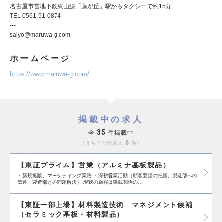
名古屋市営地下鉄東山線「藤が丘」駅からタクシーで約15分
TEL 0561-51-0874
---
saiyo@maruwa-g.com
ホームページ
https://www.maruwa-g.com/
掲載中の求人
35
全
件掲載中
6
うち非公開求人
件
【東証プライム】営業（アルミナ基板製品）
・新規拡販、マーケティング業務 ・深耕営業活動（顧客要望の把握、製造部への
伝達、製造部との問題解決） 現状の顧客は車載関係の…
【東証一部上場】材料製造技術 マネジメント候補
（セラミック基板・材料製品）