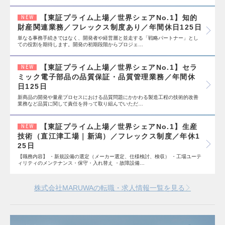
【東証プライム上場／世界シェアNo.1】知的
NEW
財産関連業務／フレックス制度あり／年間休日125日
単なる事務手続きではなく、開発者や経営層と並走する「戦略パートナー」とし
ての役割を期待します。開発の初期段階からプロジェ…
【東証プライム上場／世界シェアNo.1】セラ
NEW
ミック電子部品の品質保証・品質管理業務／年間休
日125日
新商品の開発や量産プロセスにおける品質問題にかかわる製造工程の技術的改善
業務など品質に関して責任を持って取り組んでいただ…
【東証プライム上場／世界シェアNo.1】生産
NEW
技術（直江津工場｜新潟）／フレックス制度／年休1
25日
【職務内容】 ・新規設備の選定（メーカー選定、仕様検討、検収） ・工場ユーテ
ィリティのメンテナンス・保守・入れ替え ・故障設備…
株式会社MARUWAの転職・求人情報一覧を見る