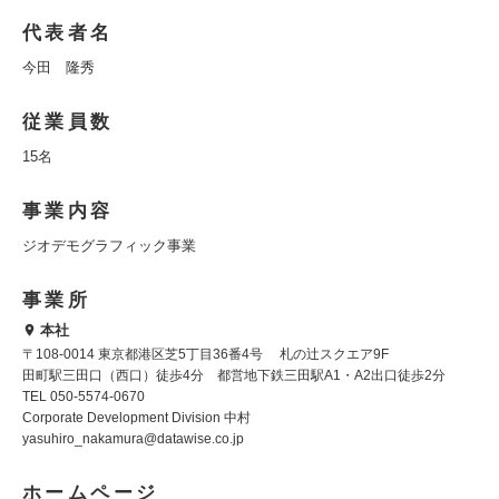
代表者名
今田 隆秀
従業員数
15名
事業内容
ジオデモグラフィック事業
事業所
本社
〒108-0014 東京都港区芝5丁目36番4号 札の辻スクエア9F
田町駅三田口（西口）徒歩4分 都営地下鉄三田駅A1・A2出口徒歩2分
TEL 050-5574-0670
Corporate Development Division 中村
yasuhiro_nakamura@datawise.co.jp
ホームページ