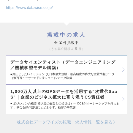
https://www.datawise.co.jp/
掲載中の求人
2
全
件掲載中
0
うち非公開求人
件
データサイエンティスト（データエンジニアリング
／機械学習モデル構築）
■お任せしたいミッション (1)日本最大規模・最高精度の膨大な位置情報データ
（数百万ユーザー/1日2億レコード/データ取得…
1,000万人以上のGPSデータを活用する“次世代Saa
S”｜企業のビジネス拡大に寄り添うCS責任者
■ ポジションの概要 導入後の顧客との接点はすべてCSがオーナーシップを持ちま
す。単なる操作説明にとどまらず、顧客の事業課…
株式会社データワイズの転職・求人情報一覧を見る