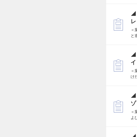
◢
レ
＜
と
◢
イ
＜
け
◢
ゾ
＜
よ
◢