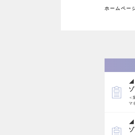
ホームペー
◢
ゾ
＜
マ
◢
ゾ