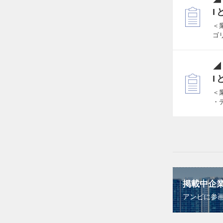
I
＜
ゴ
◢
I
＜
・
掲載中企
アンビに参