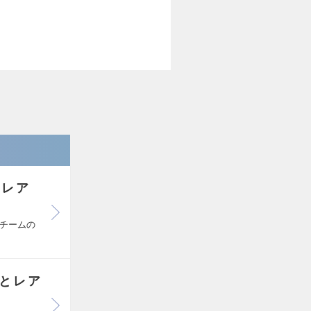
とレア
スチームの
Iとレア