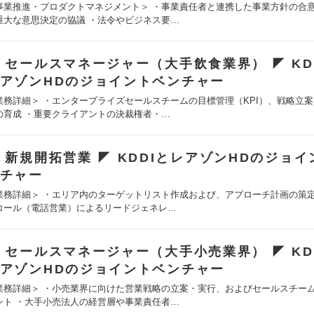
事業推進・プロダクトマネジメント＞ ・事業責任者と連携した事業方針の合
重大な意思決定の協議 ・法令やビジネス要…
 セールスマネージャー（大手飲食業界） ◤ KD
アゾンHDのジョイントベンチャー
業務詳細＞ ・エンタープライズセールスチームの目標管理（KPI）、戦略立
の育成 ・重要クライアントの決裁権者・…
 新規開拓営業 ◤ KDDIとレアゾンHDのジョ
チャー
業務詳細＞ ・エリア内のターゲットリスト作成および、アプローチ計画の策定
コール（電話営業）によるリードジェネレ…
 セールスマネージャー（大手小売業界） ◤ KD
アゾンHDのジョイントベンチャー
業務詳細＞ ・小売業界に向けた営業戦略の立案・実行、およびセールスチー
ント ・大手小売法人の経営層や事業責任者…