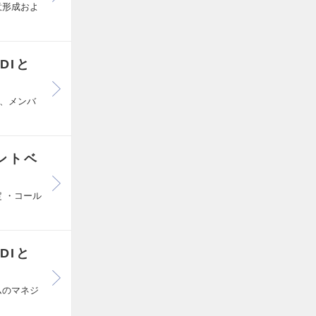
意形成およ
DIと
案、メンバ
イントベ
 ・コール
DIと
ムのマネジ