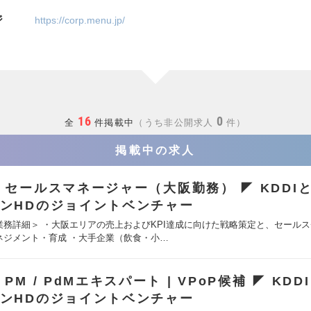
ジ
https://corp.menu.jp/
16
0
全
件掲載中
うち非公開求人
件
掲載中の求人
 セールスマネージャー（大阪勤務） ◤ KDDI
ンHDのジョイントベンチャー
業務詳細＞ ・大阪エリアの売上およびKPI達成に向けた戦略策定と、セール
ネジメント・育成 ・大手企業（飲食・小…
 PM / PdMエキスパート | VPoP候補 ◤ KDD
ンHDのジョイントベンチャー