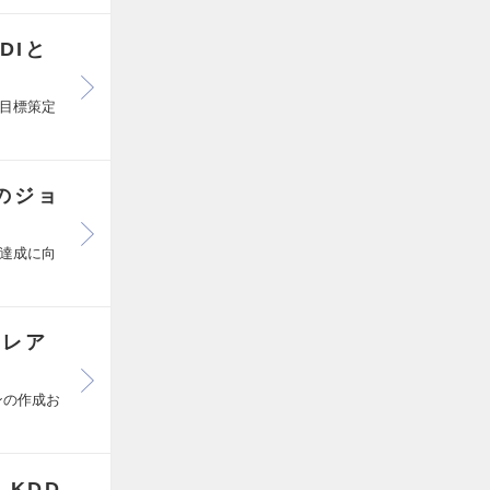
DIと
の目標策定
Dのジョ
標達成に向
とレア
ンの作成お
 KDD