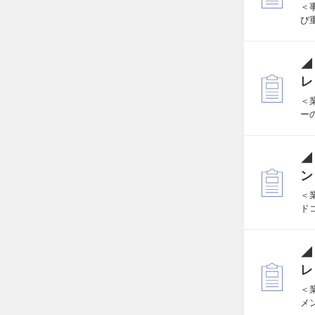
＜
び
◢
レ
＜
ー
◢
ン
＜
ド
◢
レ
＜
メ