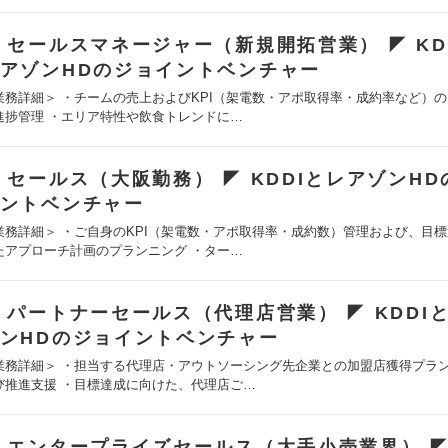
 セールスマネージャー（新規開拓営業） ◤ KD
アゾンHDのジョイントベンチャー
業務詳細＞ ・チームの売上およびKPI（架電数・アポ取得率・成約率など）
進捗管理 ・エリア特性や飲食トレンドに…
 セールス（大阪勤務） ◤ KDDIとレアゾンH
ントベンチャー
業務詳細＞ ・ご自身のKPI（架電数・アポ取得率・成約数）管理および、目
たアプローチ計画のプランニング ・ター…
 パートナーセールス（代理店営業） ◤ KDDI
ンHDのジョイントベンチャー
業務詳細＞ ・担当する代理店・アウトソーシング先企業との加盟店獲得プラ
び推進支援 ・目標達成に向けた、代理店ご…
 エンタープライズセールス（大手小売業界） ◤