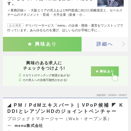
す。
＜業務詳細＞ ・大阪エリアの売上およびKPI達成に向けた戦略策定と、セールス
チームのマネジメント・育成 ・大手企業（飲食・小…
デリバリーサービス「menu」の企画・開発・運営をワンストップで
会社概要
行っています。あらゆるものを運び、ほしいものが手軽に手に…
興味あり
詳細へ
興味のある求人に
チェックをつけよう!
興味あり
スカウトのマッチング精度があがる!
その求人への合格可能性がわかる!
掲載期間
26/08/04～26/08/17
◢ PM / PdMエキスパート | VPoP候補 ◤ K
DDIとレアゾンHDのジョイントベンチャー
プロジェクトマネージャー（Web・オープン系）
menu株式会社