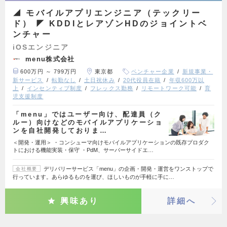
◢ モバイルアプリエンジニア（テックリー
ド） ◤ KDDIとレアゾンHDのジョイントベ
ンチャー
iOSエンジニア
menu株式会社
600万円 ～ 799万円
東京都
ベンチャー企業
新規事業・
新サービス
転勤なし
土日祝休み
20代役員在籍
年収600万以
上
インセンティブ制度
フレックス勤務
リモートワーク可能
育
児支援制度
「menu」ではユーザー向け、配達員（ク
ルー）向けなどのモバイルアプリケーショ
ンを自社開発しておりま…
＜開発・運用＞ ・コンシューマ向けモバイルアプリケーションの既存プロダク
トにおける機能実装・保守 ・PdM、サーバーサイドエ…
デリバリーサービス「menu」の企画・開発・運営をワンストップで
会社概要
行っています。あらゆるものを運び、ほしいものが手軽に手に…
興味あり
詳細へ