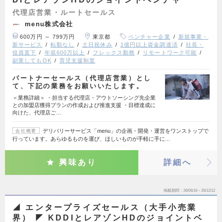
代理店営業・ルートセールス
menu株式会社
600万円 ～ 799万円
東京都
ベンチャー企業
新規事業・
新サービス
転勤なし
土日祝休み
1億円以上資金調達済
社長・
役員直下
年収600万以上
フレックス勤務
リモートワーク可能
副業してもOK
育児支援制度
パートナーセールス（代理店営業）とし
て、下記の業務をお願いいたします。
＜業務詳細＞ ・担当する代理店・アウトソーシング先企業
との加盟店獲得プランの作成および推進支援 ・目標達成に
向けた、代理店ご…
デリバリーサービス「menu」の企画・開発・運営をワンストップで
会社概要
行っています。あらゆるものを運び、ほしいものが手軽に手に…
興味あり
詳細へ
掲載期間
26/06/16～26/12/12
◢ エンタープライズセールス（大手小売業
界） ◤ KDDIとレアゾンHDのジョイントベ