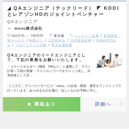
◢ QAエンジニア（テックリード） ◤ KDDI
とレアゾンHDのジョイントベンチャー
QAエンジニア
menu株式会社
500万円 ～ 799万円
東京都
ベンチャー企業
新規事業・
新サービス
転勤なし
土日祝休み
20代役員在籍
年収600万以
上
リモートワーク可能
育児支援制度
QAエンジニアのリードエンジニアとし
て、下記の業務をお願いいたします。
・ステークホルダー（開発、PMなど）と連携して、テスト
計画～工程の実施 ・テストのノウハウをナレッジ化し、共
有財産として活…
デリバリーサービス「menu」の企画・開発・運営をワンストップで
会社概要
行っています。あらゆるものを運び、ほしいものが手軽に手に…
興味あり
詳細へ