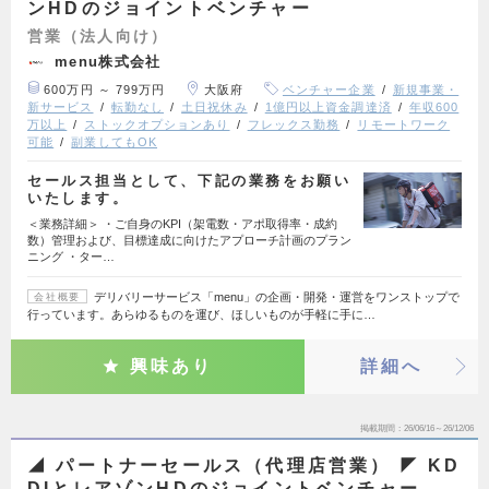
ンHDのジョイントベンチャー
営業（法人向け）
menu株式会社
600万円 ～ 799万円
大阪府
ベンチャー企業
新規事業・
新サービス
転勤なし
土日祝休み
1億円以上資金調達済
年収600
万以上
ストックオプションあり
フレックス勤務
リモートワーク
可能
副業してもOK
セールス担当として、下記の業務をお願い
いたします。
＜業務詳細＞ ・ご自身のKPI（架電数・アポ取得率・成約
数）管理および、目標達成に向けたアプローチ計画のプラン
ニング ・ター…
デリバリーサービス「menu」の企画・開発・運営をワンストップで
会社概要
行っています。あらゆるものを運び、ほしいものが手軽に手に…
興味あり
詳細へ
掲載期間
26/06/16～26/12/06
◢ パートナーセールス（代理店営業） ◤ KD
DIとレアゾンHDのジョイントベンチャー