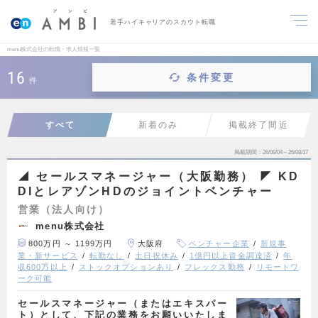
若手ハイキャリアのスカウト転職
menu株式会社の転職・求人情報一覧
16
条件変更
件
すべて
新着のみ
掲載終了間近
掲載期間
26/08/04～26/08/17
◢ セールスマネージャー（大阪勤務） ◤ KD
DIとレアゾンHDのジョイントベンチャー
営業（法人向け）
menu株式会社
800万円 ～ 1199万円
大阪府
ベンチャー企業
新規事
業・新サービス
転勤なし
土日祝休み
1億円以上資金調達済
年
収600万以上
ストックオプションあり
フレックス勤務
リモートワ
ーク可能
セールスマネージャー（またはエキスパー
ト）として、下記の業務をお願いいたしま