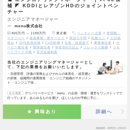
補 ◤ KDDIとレアゾンHDのジョイントベン
チャー
エンジニアマネージャー
menu株式会社
800万円 ～ 1199万円
東京都
ベンチャー企業
管理職・
マネジャー
新規事業・新サービス
英語力不問
転勤なし
土日祝
休み
20代役員在籍
CxO候補
社長・役員直下
事業責任者
サ
ービス責任者
開発責任者
年収600万以上
フレックス勤務
リモ
ートワーク可能
育児支援制度
当社のエンジニアリングマネージャーとし
て、下記の業務をお願いいたします。
・目標管理、評価の実務およびそれらの体系化 ・経営層と
の折衝、組織間の連携推進 ・エンジニア組織のマネジメン
ト ・エンジニア採…
デリバリーサービス「menu」の企画・開発・運営をワンストップで
会社概要
行っています。あらゆるものを運び、ほしいものが手軽に手に…
興味あり
詳細へ
掲載期間
26/05/12～27/02/14