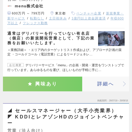
menu株式会社
600万円 ～ 799万円
東京都
ベンチャー企業
新規事業・
新サービス
転勤なし
土日祝休み
1億円以上資金調達済
年収600
万以上
フレックス勤務
通常はデリバリーを行っていない有名店
（個店）の新規開拓営業として、下記の業
務をお願いいたします。
＜業務詳細＞ ・エリア内のターゲットリスト作成および、アプローチ計画の策
定 ・コールドコール（電話営業）によるリードジェネレ…
デリバリーサービス「menu」の企画・開発・運営をワンストップで
会社概要
行っています。あらゆるものを運び、ほしいものが手軽に手に…
興味あり
詳細へ
掲載期間
26/07/18～26/08/18
◢ セールスマネージャー（大手小売業界）
◤ KDDIとレアゾンHDのジョイントベンチャ
ー
営業（法人向け）