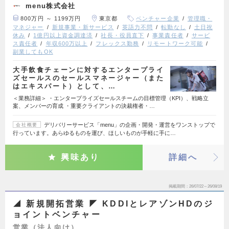
menu株式会社
800万円 ～ 1199万円
東京都
ベンチャー企業
管理職・
マネジャー
新規事業・新サービス
英語力不問
転勤なし
土日祝
休み
1億円以上資金調達済
社長・役員直下
事業責任者
サービ
ス責任者
年収600万以上
フレックス勤務
リモートワーク可能
副業してもOK
大手飲食チェーンに対するエンタープライ
ズセールスのセールスマネージャー（また
はエキスパート）として、…
＜業務詳細＞ ・エンタープライズセールスチームの目標管理（KPI）、戦略立
案、メンバーの育成 ・重要クライアントの決裁権者・…
デリバリーサービス「menu」の企画・開発・運営をワンストップで
会社概要
行っています。あらゆるものを運び、ほしいものが手軽に手に…
興味あり
詳細へ
掲載期間
26/07/22～26/08/19
◢ 新規開拓営業 ◤ KDDIとレアゾンHDのジ
ョイントベンチャー
営業（法人向け）