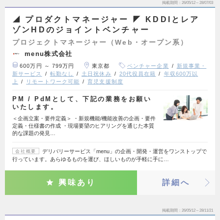
掲載期間
26/05/12～28/07/03
◢ プロダクトマネージャー ◤ KDDIとレア
ゾンHDのジョイントベンチャー
プロジェクトマネージャー（Web・オープン系）
menu株式会社
600万円 ～ 799万円
東京都
ベンチャー企業
新規事業・
新サービス
転勤なし
土日祝休み
20代役員在籍
年収600万以
上
リモートワーク可能
育児支援制度
PM / PdMとして、下記の業務をお願い
いたします。
＜企画立案・要件定義＞ ・新規機能/機能改善の企画・要件
定義・仕様書の作成 ・現場要望のヒアリングを通じた本質
的な課題の発見…
デリバリーサービス「menu」の企画・開発・運営をワンストップで
会社概要
行っています。あらゆるものを運び、ほしいものが手軽に手に…
興味あり
詳細へ
掲載期間
26/05/12～28/11/21