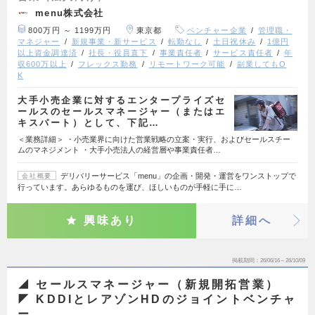
menu株式会社
800万円 ～ 1199万円
東京都
ベンチャー企業
管理職・
マネジャー
新規事業・新サービス
転勤なし
土日祝休み
1億円
以上資金調達済
社長・役員直下
事業責任者
サービス責任者
年
収600万以上
フレックス勤務
リモートワーク可能
副業してもO
K
大手小売企業に対するエンタープライズセ
ールスのセールスマネージャー（またはエ
キスパート）として、下記…
＜業務詳細＞ ・小売業界に向けた営業戦略の立案・実行、およびセールスチー
ムのマネジメント ・大手小売法人の経営層や事業責任者…
デリバリーサービス「menu」の企画・開発・運営をワンストップで
会社概要
行っています。あらゆるものを運び、ほしいものが手軽に手に…
興味あり
詳細へ
掲載期間
26/06/16～26/10/09
◢ セールスマネージャー（新規開拓営業）
◤ KDDIとレアゾンHDのジョイントベンチャ
ー