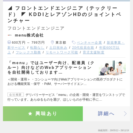
◢ フロントエンドエンジニア（テックリー
ド） ◤ KDDIとレアゾンHDのジョイントベ
ンチャー
フロントエンドエンジニア
menu株式会社
600万円 ～ 799万円
東京都
ベンチャー企業
新規事業・
新サービス
転勤なし
土日祝休み
20代役員在籍
年収600万以
上
フレックス勤務
リモートワーク可能
育児支援制度
「menu」ではユーザー向け、配達員（ク
ルー）向けなどのWebアプリケーション
を自社開発しております…
＜開発・運用＞ ・コンシューマ向けWebアプリケーションの既存プロダクトに
おける機能実装・保守 ・PdM、サーバーサイドエン…
デリバリーサービス「menu」の企画・開発・運営をワンストップで
会社概要
行っています。あらゆるものを運び、ほしいものが手軽に手に…
興味あり
詳細へ
掲載期間
26/05/12～28/11/19