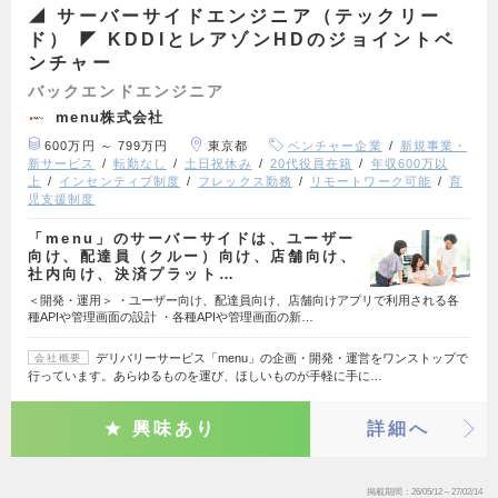
◢ サーバーサイドエンジニア（テックリー
ド） ◤ KDDIとレアゾンHDのジョイントベ
ンチャー
バックエンドエンジニア
menu株式会社
600万円 ～ 799万円
東京都
ベンチャー企業
新規事業・
新サービス
転勤なし
土日祝休み
20代役員在籍
年収600万以
上
インセンティブ制度
フレックス勤務
リモートワーク可能
育
児支援制度
「menu」のサーバーサイドは、ユーザー
向け、配達員（クルー）向け、店舗向け、
社内向け、決済プラット…
＜開発・運用＞ ・ユーザー向け、配達員向け、店舗向けアプリで利用される各
種APIや管理画面の設計 ・各種APIや管理画面の新…
デリバリーサービス「menu」の企画・開発・運営をワンストップで
会社概要
行っています。あらゆるものを運び、ほしいものが手軽に手に…
興味あり
詳細へ
掲載期間
26/05/12～27/02/14