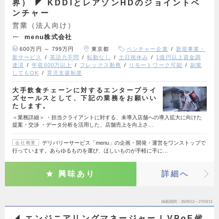
界） ◤ KDDIとレアゾンHDのジョイントベ
ンチャー
営業（法人向け）
menu株式会社
600万円 ～ 799万円
東京都
ベンチャー企業
新規事業・
新サービス
英語力不問
転勤なし
土日祝休み
1億円以上資金調
達済
年収600万以上
フレックス勤務
リモートワーク可能
副業
してもOK
育児支援制度
大手飲食チェーンに対するエンタープライ
ズセールスとして、下記の業務をお願いい
たします。
＜業務詳細＞ ・担当クライアントに対する、未導入店舗への導入拡大に向けた
提案・交渉 ・データ分析を活用した、店舗売上を向上さ…
デリバリーサービス「menu」の企画・開発・運営をワンストップで
会社概要
行っています。あらゆるものを運び、ほしいものが手軽に手に…
興味あり
詳細へ
掲載期間
26/05/12～27/03/13
◢ エンジニアリングマネージャー | VPoE候