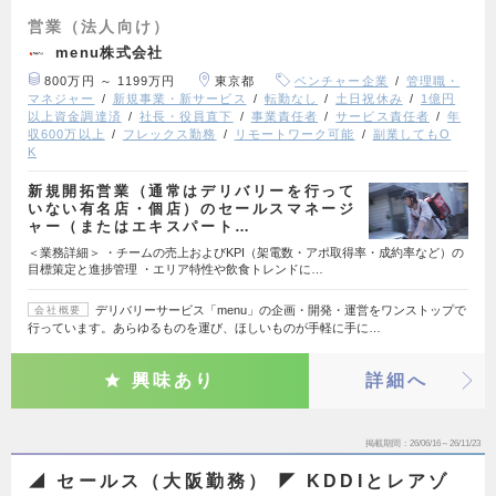
営業（法人向け）
menu株式会社
800万円 ～ 1199万円
東京都
ベンチャー企業
管理職・
マネジャー
新規事業・新サービス
転勤なし
土日祝休み
1億円
以上資金調達済
社長・役員直下
事業責任者
サービス責任者
年
収600万以上
フレックス勤務
リモートワーク可能
副業してもO
K
新規開拓営業（通常はデリバリーを行って
いない有名店・個店）のセールスマネージ
ャー（またはエキスパート…
＜業務詳細＞ ・チームの売上およびKPI（架電数・アポ取得率・成約率など）の
目標策定と進捗管理 ・エリア特性や飲食トレンドに…
デリバリーサービス「menu」の企画・開発・運営をワンストップで
会社概要
行っています。あらゆるものを運び、ほしいものが手軽に手に…
興味あり
詳細へ
掲載期間
26/06/16～26/11/23
◢ セールス（大阪勤務） ◤ KDDIとレアゾ