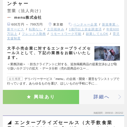
ンチャー
営業（法人向け）
menu株式会社
600万円 ～ 799万円
東京都
ベンチャー企業
新規事業・
新サービス
転勤なし
土日祝休み
1億円以上資金調達済
年収600
万以上
フレックス勤務
リモートワーク可能
副業してもOK
育児
支援制度
大手小売企業に対するエンタープライズセ
ールスとして、下記の業務をお願いいたし
ます。
＜業務詳細＞ ・担当クライアントに対する、追加掲載商品の提案交渉および取
り扱いカテゴリの拡大 ・データ分析（売れ筋商品やユー…
デリバリーサービス「menu」の企画・開発・運営をワンストップで
会社概要
行っています。あらゆるものを運び、ほしいものが手軽に手に…
興味あり
詳細へ
掲載期間
26/06/16～26/12/12
◢ エンタープライズセールス（大手飲食業