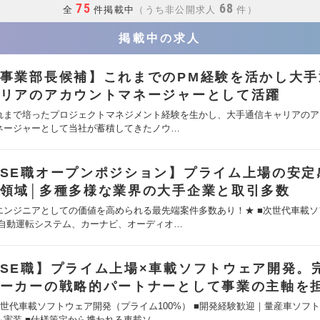
75
68
全
件掲載中
うち非公開求人
件
掲載中の求人
事業部長候補】これまでのPM経験を活かし大手
リアのアカウントマネージャーとして活躍
れまで培ったプロジェクトマネジメント経験を生かし、大手通信キャリアのア
ネージャーとして当社が蓄積してきたノウ…
SE職オープンポジション】プライム上場の安定
領域│多種多様な業界の大手企業と取引多数
エンジニアとしての価値を高められる最先端案件多数あり！★ ■次世代車載ソ
 自動運転システム、カーナビ、オーディオ…
SE職】プライム上場×車載ソフトウェア開発。
ーカーの戦略的パートナーとして事業の主軸を
次世代車載ソフトウェア開発（プライム100%） ■開発経験歓迎｜量産車ソフ
～実装 ■仕様策定から携われる車載ソ…