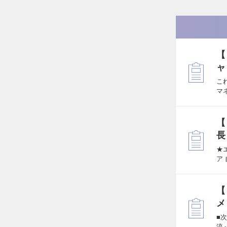
【
ャ
こ
マ
【
長
★
ア
【
メ
■
流