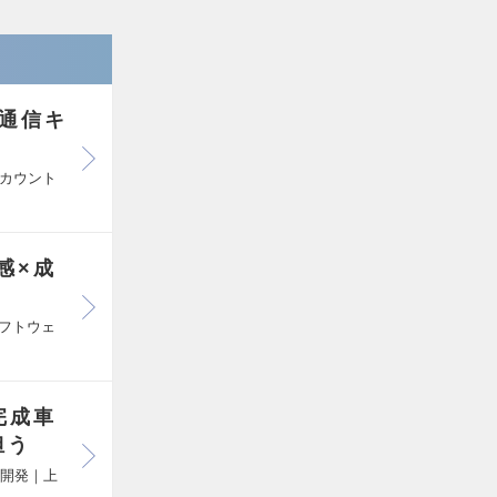
通信キ
カウント
感×成
フトウェ
完成車
担う
ト開発｜上