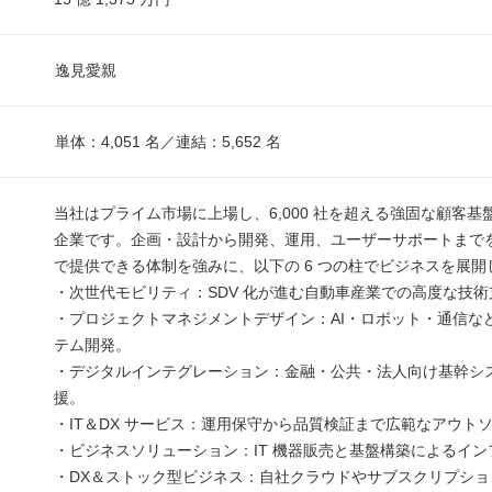
逸見愛親
単体：4,051 名／連結：5,652 名
当社はプライム市場に上場し、6,000 社を超える強固な顧客基盤を
企業です。企画・設計から開発、運用、ユーザーサポートまで
で提供できる体制を強みに、以下の 6 つの柱でビジネスを展開
・次世代モビリティ：SDV 化が進む自動車産業での高度な技術
・プロジェクトマネジメントデザイン：AI・ロボット・通信な
テム開発。
・デジタルインテグレーション：金融・公共・法人向け基幹システ
援。
・IT＆DX サービス：運用保守から品質検証まで広範なアウト
・ビジネスソリューション：IT 機器販売と基盤構築によるイン
・DX＆ストック型ビジネス：自社クラウドやサブスクリプショ