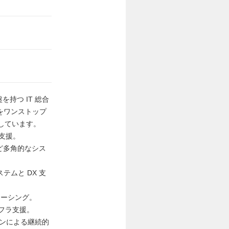
持つ IT 総合
をワンストップ
しています。
支援。
ど多角的なシス
ムと DX 支
ソーシング。
フラ支援。
ンによる継続的