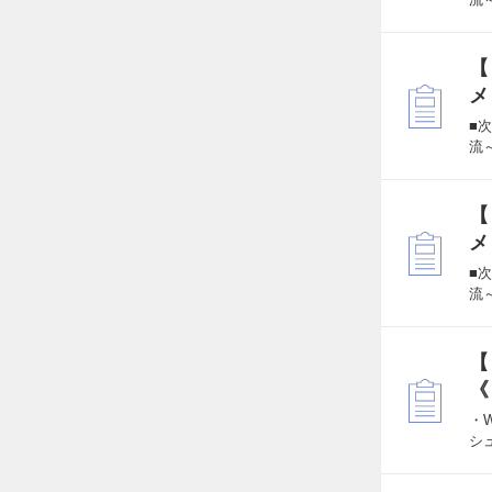
【
メ
■
流
【
メ
■
流
【
《
・
シ