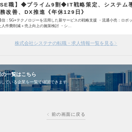
SE職】◆プライム9割◆IT戦略策定、システム
務改善、DX推進《年休129日》
通信：5G×テクノロジーを活用した新サービスの戦略支援 ・流通小売：ロボ
た人件費削減＋売上向上の施策検討 ・シ…
株式会社システナの転職・求人情報一覧を見る
業の一覧はこちら
画している企業を一覧で確認できます
前の画面に戻る