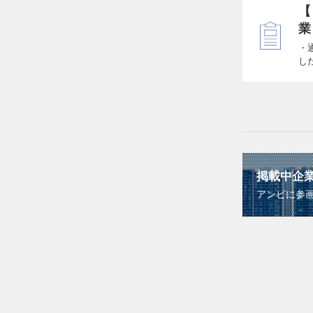
【
業
・
し
掲載中企
アンビに参