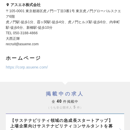
アスエネ株式会社
〒105-0001 東京都港区虎ノ門一丁目3番1号 東京虎ノ門グローバルスクエ
ア6階
虎ノ門駅-徒歩1分、霞ヶ関駅-徒歩4分、虎ノ門ヒルズ駅-徒歩6分、内幸町
駅-徒歩6分、新橋駅-徒歩10分
TEL 050-3188-4866
大西正輝
recruit@asuene.com
ホームページ
https://corp.asuene.com/
掲載中の求人
40
全
件掲載中
5
うち非公開求人
件
【サステナビリティ領域の急成長スタートアップ】
上場企業向けサステナビリティコンサルタントを募