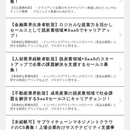
集！
【主な業務内容】 ・クライアント企業のサステナビリティ推進に向けたコンサル
ティング業務 - プロジェクト推進のためのサス…
【金融業界出身者歓迎】ロジカルな提案力を活かし
セールスとして脱炭素領域✖SaaSでキャリアアッ
プ！
【具体的な業務内容】 ・インバウンド/アウトバウンドのリード（見込み顧客）に
対する初回ヒアリングおよび、プロダクトに対する…
【人材業界経験者歓迎】脱炭素領域×SaaSのスター
トアップで企業の課題解決を支援するセールス募
集！
【具体的な業務内容】 ・インバウンド/アウトバウンドのリード（見込み顧客）に
対する初回ヒアリングおよび、プロダクトに対する…
【不動産業界歓迎】成長産業の脱炭素領域で社会課
題を解決するSaaSセールスにキャリアチェンジ！
【具体的な業務内容】 ・インバウンド/アウトバウンドのリード（見込み顧客）に
対する初回ヒアリングおよび、プロダクトに対する…
【未経験可】サプライチェーンマネジメントクラウ
ドのCS募集！上場企業向けサステナビリティ支援事