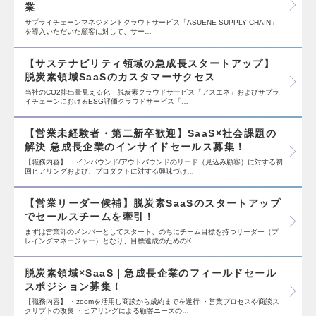
業
サプライチェーンマネジメントクラウドサービス「ASUENE SUPPLY CHAIN」
を導入いただいた顧客に対して、サー…
【サステナビリティ領域の急成長スタートアップ】
脱炭素領域SaaSのカスタマーサクセス
当社のCO2排出量見える化・脱炭素クラウドサービス「アスエネ」およびサプラ
イチェーンにおけるESG評価クラウドサービス「…
【営業未経験者・第二新卒歓迎】SaaS×社会課題の
解決 急成長企業のインサイドセールス募集！
【職務内容】 ・インバウンド/アウトバウンドのリード（見込み顧客）に対する初
回ヒアリングおよび、プロダクトに対する興味づけ…
【営業リーダー候補】脱炭素SaaSのスタートアップ
でセールスチームを牽引！
まずは営業部のメンバーとしてスタート、のちにチーム目標を持つリーダー（プ
レイングマネージャー）となり、目標達成のためのK…
脱炭素領域×SaaS｜急成長企業のフィールドセール
スポジション募集！
【職務内容】 ・zoomを活用し商談から成約までを遂行 ・営業プロセスや商談ス
クリプトの改良 ・ヒアリングによる顧客ニーズの…