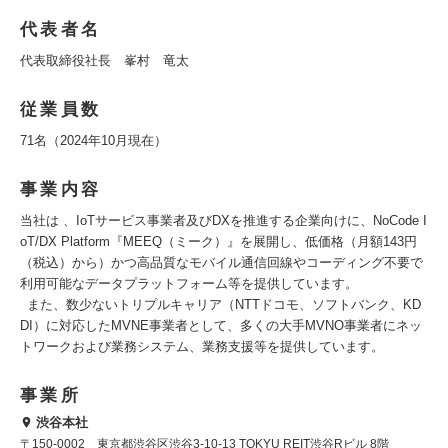
代表者名
代表取締役社長 峯村 竜太
従業員数
71名（2024年10月現在）
事業内容
当社は 、IoTサービス事業者及びDXを推進する企業向けに、NoCode I
oT/DX Platform『MEEQ（ミーク）』を展開し、低価格（月額143円
（税込）から）かつ高品質なモバイル通信回線やコーディング不要で
利用可能なデータプラットフォーム等を提供しています。
また、数少ないトリプルキャリア（NTTドコモ、ソフトバンク、KD
DI）に対応したMVNE事業者として、多くの大手MVNO事業者にネッ
トワークおよび業務システム、業務支援等を提供しています。
事業所
渋谷本社
〒150-0002 東京都渋谷区渋谷3-10-13 TOKYU REIT渋谷Rビル 8階