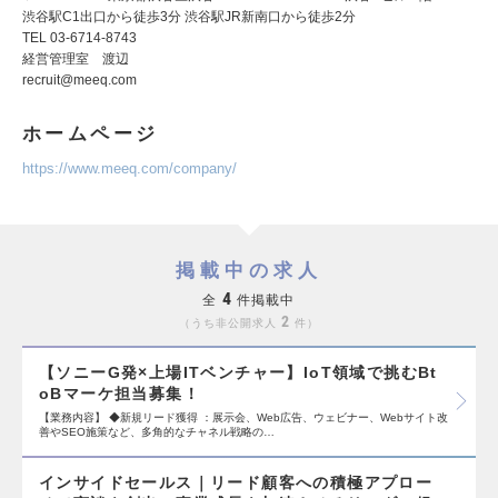
渋谷駅C1出口から徒歩3分 渋谷駅JR新南口から徒歩2分
TEL 03-6714-8743
経営管理室 渡辺
recruit@meeq.com
ホームページ
https://www.meeq.com/company/
掲載中の求人
4
全
件掲載中
2
うち非公開求人
件
【ソニーG発×上場ITベンチャー】IoT領域で挑むBt
oBマーケ担当募集！
【業務内容】 ◆新規リード獲得 ：展示会、Web広告、ウェビナー、Webサイト改
善やSEO施策など、多角的なチャネル戦略の…
インサイドセールス｜リード顧客への積極アプロー