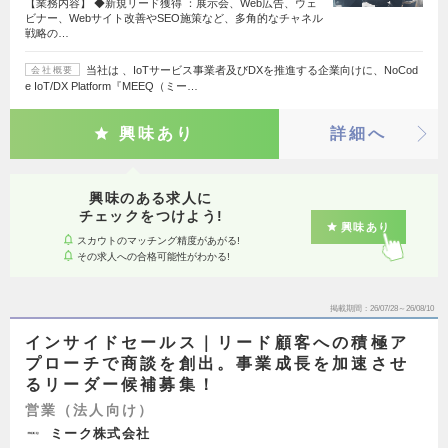
【業務内容】 ◆新規リード獲得 ：展示会、Web広告、ウェ
ビナー、Webサイト改善やSEO施策など、多角的なチャネル
戦略の…
当社は 、IoTサービス事業者及びDXを推進する企業向けに、NoCod
会社概要
e IoT/DX Platform『MEEQ（ミー…
興味あり
詳細へ
興味のある求人に
チェックをつけよう!
興味あり
スカウトのマッチング精度があがる!
その求人への合格可能性がわかる!
掲載期間
26/07/28～26/08/10
インサイドセールス｜リード顧客への積極ア
プローチで商談を創出。事業成長を加速させ
るリーダー候補募集！
営業（法人向け）
ミーク株式会社