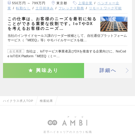
550万円 ～ 799万円
東京都
上場企業
ベンチャー企
業
転勤なし
土日祝休み
フレックス勤務
リモートワーク可能
この仕事は、お客様のニーズを最初に知る
ことができる重要な役割です。IoTやDX
を考えるお客様のニーズ…
当社のインサイドセールス課のリーダー候補として、自社通信プラットフォーム
サービス（『MEEQ』等）やモバイルサービスを核…
当社は 、IoTサービス事業者及びDXを推進する企業向けに、NoCod
会社概要
e IoT/DX Platform『MEEQ（ミー…
興味あり
詳細へ
ハイクラス求人TOP
検索結果
若手ハイキャリアのスカウト転職