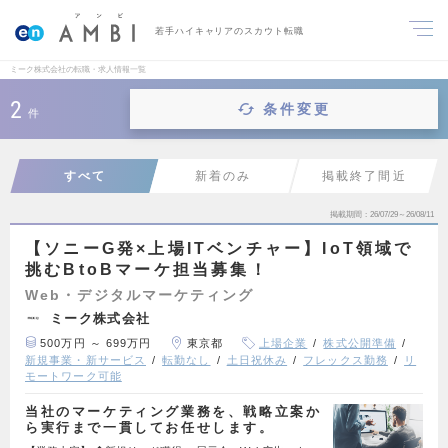
若手ハイキャリアのスカウト転職
ミーク株式会社の転職・求人情報一覧
2
条件変更
件
すべて
新着のみ
掲載終了間近
掲載期間
26/07/29～26/08/11
【ソニーG発×上場ITベンチャー】IoT領域で
挑むBtoBマーケ担当募集！
Web・デジタルマーケティング
ミーク株式会社
500万円 ～ 699万円
東京都
上場企業
株式公開準備
新規事業・新サービス
転勤なし
土日祝休み
フレックス勤務
リ
モートワーク可能
当社のマーケティング業務を、戦略立案か
ら実行まで一貫してお任せします。