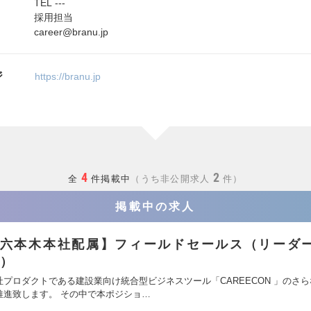
TEL ---
採用担当
career@branu.jp
ジ
https://branu.jp
4
2
全
件掲載中
うち非公開求人
件
掲載中の求人
六本木本社配属】フィールドセールス（リーダ
）
社プロダクトである建設業向け統合型ビジネスツール「CAREECON 」のさ
推進致します。 その中で本ポジショ…