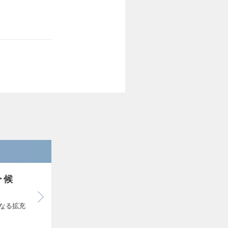
ー候
らなる拡充