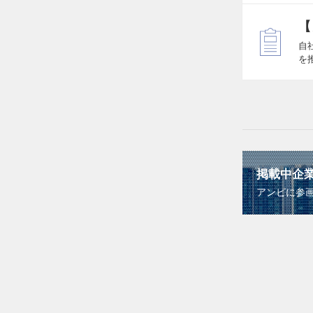
【
自
を
掲載中企
アンビに参