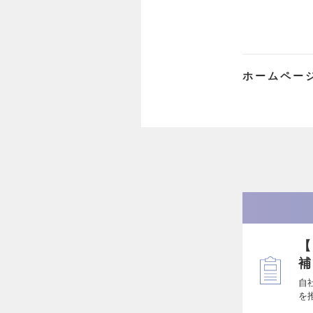
ホームペー
【
補
自
を