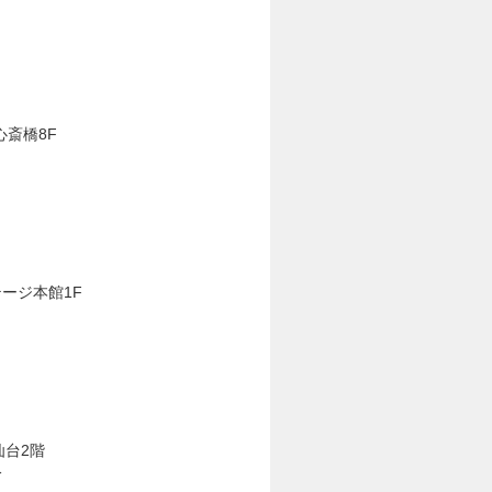
心斎橋8F
テージ本館1F
仙台2階
分