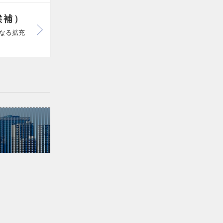
候補）
らなる拡充