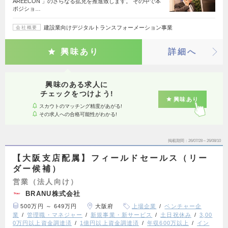
AREECON 」のさらなる拡充を推進致します。 その中で本
ポジショ…
建設業向けデジタルトランスフォーメーション事業
会社概要
興味あり
詳細へ
興味のある求人に
チェックをつけよう!
興味あり
スカウトのマッチング精度があがる!
その求人への合格可能性がわかる!
掲載期間
26/07/28～26/08/10
【大阪支店配属】フィールドセールス（リー
ダー候補）
営業（法人向け）
BRANU株式会社
500万円 ～ 649万円
大阪府
上場企業
ベンチャー企
業
管理職・マネジャー
新規事業・新サービス
土日祝休み
3,00
0万円以上資金調達済
1億円以上資金調達済
年収600万以上
イン