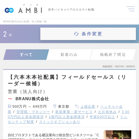
若手ハイキャリアのスカウト転職
BRANU株式会社の転職・求人情報一覧
2
条件変更
件
すべて
新着のみ
掲載終了間近
掲載期間
26/07/28～26/08/10
【六本木本社配属】フィールドセールス（リ
ーダー候補）
営業（法人向け）
BRANU株式会社
500万円 ～ 649万円
東京都
上場企業
ベンチャー企
業
管理職・マネジャー
新規事業・新サービス
土日祝休み
3,00
0万円以上資金調達済
1億円以上資金調達済
年収600万以上
イン
センティブ制度
ストックオプションあり
自社プロダクトである建設業向け統合型ビジネスツール「C