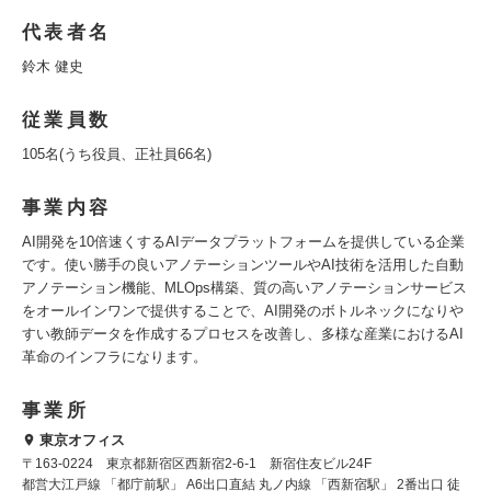
代表者名
鈴木 健史
従業員数
105名(うち役員、正社員66名)
事業内容
AI開発を10倍速くするAIデータプラットフォームを提供している企業
です。使い勝手の良いアノテーションツールやAI技術を活用した自動
アノテーション機能、MLOps構築、質の高いアノテーションサービス
をオールインワンで提供することで、AI開発のボトルネックになりや
すい教師データを作成するプロセスを改善し、多様な産業におけるAI
革命のインフラになります。
事業所
東京オフィス
〒163-0224 東京都新宿区西新宿2-6-1 新宿住友ビル24F
都営大江戸線 「都庁前駅」 A6出口直結 丸ノ内線 「西新宿駅」 2番出口 徒