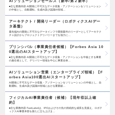
AIソリューションセールス（新卒/第２新卒）
■主な業務内容 AI開発に不可欠なデータ収集・アノテーションをソリューション
の中核とし、自動運転、生成AI及び認識AI領域…
アーキテクト / 開発リーダー（ロボティクスAIデー
タ基盤）
最先端AIの開発に不可欠なデータインフラ開発案件のリーダーとしてアーキテク
チャ設計からプロジェクトデリバリーまでを強力に…
プリンシパル（事業責任者候補）【Forbes Asia 10
0選出のAIスタートアップ】
■主な業務内容 AI開発に不可欠なデータ収集・アノテーションを中核とする事業
の責任者として、デリバリー領域を中心に事業全体…
AIソリューション営業（エンタープライズ領域）【F
orbes Asia100選出AIスタートアップ】
AI開発に不可欠なデータ収集・アノテーションをソリューションの中核とし、自
動運転、生成AI及び認識AI領域における重要顧…
フィジカルAI事業責任者（候補）【現年収以上確
約】
■主な業務内容 FastLabelは、IPOおよびその先の持続的な成長を見据え、ロボテ
ィクスAI事業本部を新たに立ち上げま…