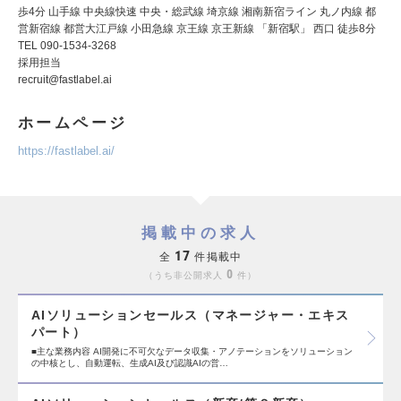
歩4分 山手線 中央線快速 中央・総武線 埼京線 湘南新宿ライン 丸ノ内線 都
営新宿線 都営大江戸線 小田急線 京王線 京王新線 「新宿駅」 西口 徒歩8分
TEL 090-1534-3268
採用担当
recruit@fastlabel.ai
ホームページ
https://fastlabel.ai/
掲載中の求人
17
全
件掲載中
0
うち非公開求人
件
AIソリューションセールス（マネージャー・エキス
パート）
■主な業務内容 AI開発に不可欠なデータ収集・アノテーションをソリューション
の中核とし、自動運転、生成AI及び認識AIの営…