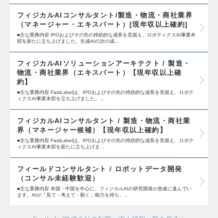
フィジカルAIコンサルタント/製造・物流・商社業界
（マネージャー・エキスパート）[現年収以上確約]
■主な業務内容 IPOおよびその先の持続的な成長を見据え、ロボティクスAI事業本
部を新たに立ち上げました。生成AIの次の成…
フィジカルAIソリューションアーキテクト / 製造・
物流・商社業界（エキスパート）【現年収以上確
約】
■主な業務内容 FastLabelは、IPOおよびその先の持続的な成長を見据え、ロボテ
ィクスAI事業本部を立ち上げました。…
フィジカルAIコンサルタント / 製造・物流・商社業
界（マネージャー候補）【現年収以上確約】
■主な業務内容 FastLabelは、IPOおよびその先の持続的な成長を見据え、ロボテ
ィクスAI事業本部を新たに立ち上げま…
フィールドコンサルタント / ロボットデータ開発
（コンサル未経験歓迎）
■主な業務内容 米国・中国を中心に、フィジカルAIの研究開発が急速に進んでい
ます。AIが「見て・考えて・動く」能力を持ち、…