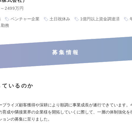
bel株式会社
円～2499万円
備
ベンチャー企業
土日祝休み
1億円以上資金調達済
ス勤務
募集情報
しているのか
ープライズ顧客獲得や深耕により順調に事業成長が遂行できています。
の育成や隣接業界の企業様を開拓していくに際して、一層の体制強化を
ションの募集に至りました。