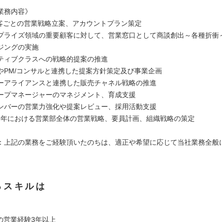
業務内容》
 顧客ごとの営業戦略立案、アカウントプラン策定
プライズ領域の重要顧客に対して、営業窓口として商談創出～各種折衝
ジングの実施
ティブクラスへの戦略的提案の推進
やPM/コンサルと連携した提案方針策定及び事業企画
ーアライアンスと連携した販売チャネル戦略の推進
ープマネージャーのマネジメント、育成支援
ンバーの営業力強化や提案レビュー、採用活動支援
-3年における営業部全体の営業戦略、要員計画、組織戦略の策定
：上記の業務をご経験頂いたのちは、適正や希望に応じて当社業務全般
るスキルは
の営業経験3年以上