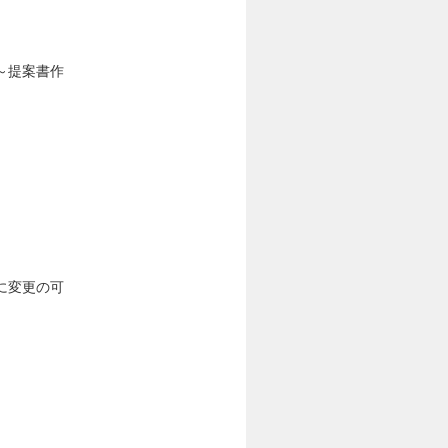
～提案書作
に変更の可