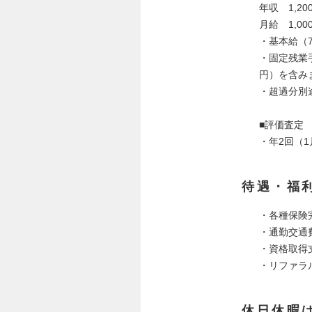
年収 1,2
月給 1,000
・基本給（72
・固定残業手当
円）を含み
・超過分別
■評価査定
・年2回（1
待遇・福
・各種保険
・通勤交通
・資格取得
・リファラ
休日休暇