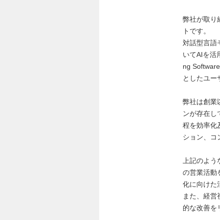
弊社が取り
トです。
対話型言語モ
いてAIを活用し
ng Sof
としたユー
弊社は創業
ンが存在し
程を効率化
ション、コ
上記のよう
の営業活動
化に向けた
また、経営
的な改善を