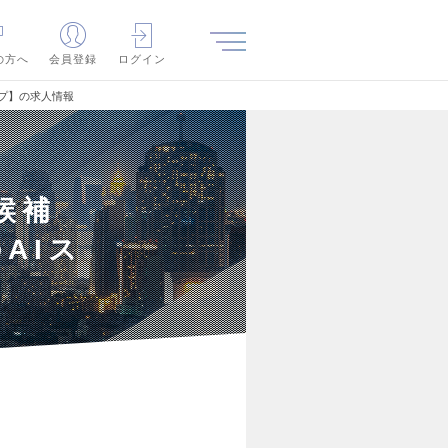
の方へ
会員登録
ログイン
トアップ】の求人情報
）候補
のAIス