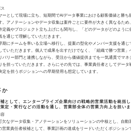
パス
ヤーとして現場に立ち、短期間でAIデータ事業における顧客価値と勝ち
す。アノテーションやデータ収集は案件ごとに要件が大きく異なるため
件定義やプロジェクト立ち上げにも関与し、「どのデータがどのように
践を通じて理解していただきます。
早期にチームを率いる立場へ移行し、提案の型化やメンバー支援を通じ
していただきます。個人で成果を出すだけでなく、「組織で勝つ営業」
リバリー部門と連携しながら、受注から価値提供までを一気通貫でマネ
りを担っていただきます。さらにその先では、事業責任者としてデータ
決定を担うポジションへの早期登用も想定しています。
事か
候補として、エンタープライズ企業向けの戦略的営業活動を統括し
ン策定・実行などの活動を通し、営業部全体の営業力向上を担いま
内容
不可欠なデータ収集・アノテーションをソリューションの中核とし、自動運
Iの営業責任者候補として、事業計画の達成をリードいただくポジション