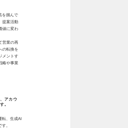
筋を掴んで
、提案活動
価値に変わ
て営業の再
への転換を
ジメントす
戦略や事業
、アカウ
す。
転、生成AI
です。