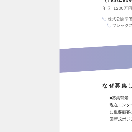
FastLa
年収
1200万
株式公開準
フレック
なぜ募集
■募集背景
現在エンタ
に重要顧客
回新規ポジ