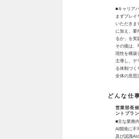
■キャリア
まずプレイ
いただきま
に加え、要
るか」を実
その後は、
現性を構築
主導し、デ
る体制づく
全体の意思
どんな仕
営業部長
ントプラ
■主な業務
AI開発に
及び認識A