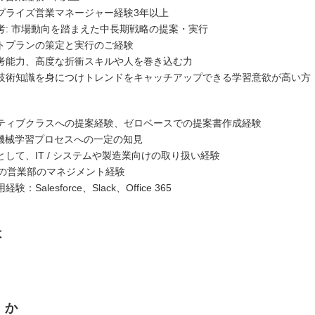
プライズ営業マネージャー経験3年以上
考: 市場動向を踏まえた中長期戦略の提案・実行
トプランの策定と実行のご経験
考能力、高度な折衝スキルや人を巻き込む力
技術知識を身につけトレンドをキャッチアップできる学習意欲が高い方
ティブクラスへの提案経験、ゼロベースでの提案書作成経験
や機械学習プロセスへの一定の知見
して、IT / システムや製造業向けの取り扱い経験
上の営業部のマネジメント経験
：Salesforce、Slack、Office 365
は
くか