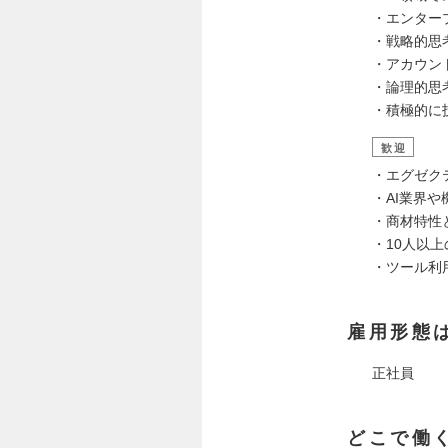
・エンター
・戦略的思
・アカウン
・論理的思
・積極的に
歓迎
・エグゼク
・AI業界
・商材特性と
・10人以
・ツール利用経験
雇用形態
正社員
どこで働