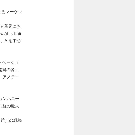
するマーケッ
らゆる業界にお
 Is Eati
れ、AIを中心
。
ノベーショ
開発の各工
、アノテー
カンパニー
利益の最大
利益）の継続
。