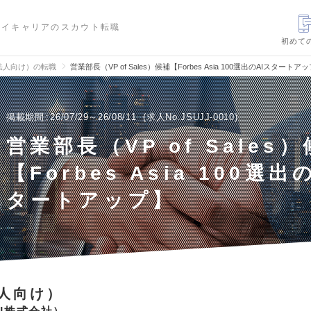
ハイキャリアのスカウト転職
初めて
法人向け）の転職
営業部長（VP of Sales）候補【Forbes Asia 100選出のAIスター
掲載期間
26/07/29～26/08/11
求人No.JSUJJ-0010
営業部長（VP of Sales
【Forbes Asia 100選出
タートアップ】
人向け）