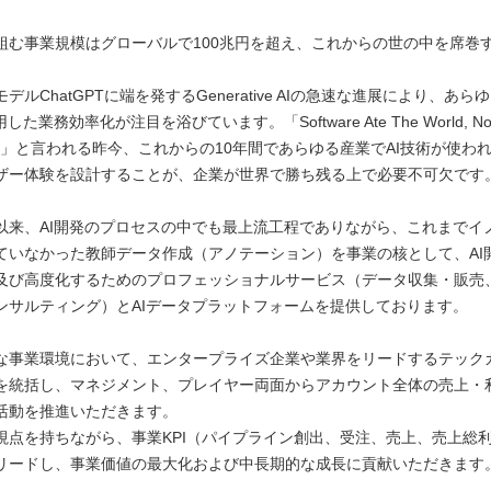
組む事業規模はグローバルで100兆円を超え、これからの世の中を席巻
デルChatGPTに端を発するGenerative AIの急速な進展により、あ
た業務効率化が注目を浴びています。「Software Ate The World, Now AI
tware」と言われる昨今、これからの10年間であらゆる産業でAI技術が使わ
ザー体験を設計することが、企業が世界で勝ち残る上で必要不可欠です
以来、AI開発のプロセスの中でも最上流工程でありながら、これまでイ
ていなかった教師データ作成（アノテーション）を事業の核として、AI
及び高度化するためのプロフェッショナルサービス（データ収集・販売
ンサルティング）とAIデータプラットフォームを提供しております。
な事業環境において、エンタープライズ企業や業界をリードするテック
を統括し、マネジメント、プレイヤー両面からアカウント全体の売上・
活動を推進いただきます。
視点を持ちながら、事業KPI（パイプライン創出、受注、売上、売上総
リードし、事業価値の最大化および中長期的な成長に貢献いただきます