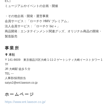
EC）
ミュージアムやイベントの企画・開催
・その他企画・開発・運営事業
会員サービス：「ローチケ HMV プレミアム」
法人会員サービス：「ローチケ biz＋」
商品開発：エンタテインメント関連グッズ、オリジナル商品の開発・
製造販売
事業所
本社
〒141-8609 東京都品川区大崎 1-11-2 ゲートシティ大崎イーストタワー 1
7F
JR 大崎駅 徒歩 5 分
TEL ---
人事部/採用担当
saiyo2@ent.lawson.co.jp
ホームページ
https://www.ent.lawson.co.jp/