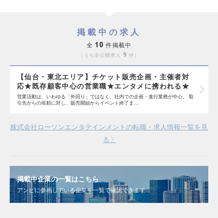
掲載中の求人
10
全
件掲載中
9
うち非公開求人
件
【仙台・東北エリア】チケット販売企画・主催者対
応★既存顧客中心の営業職★エンタメに携われる★
営業活動は、いわゆる「外回り」ではなく、社内での企画・進行業務が中心。 取
引先からの依頼に対し、販売開始からイベント終了ま…
株式会社ローソンエンタテインメントの転職・求人情報一覧を見
る
掲載中企業の一覧はこちら
アンビに参画している企業を一覧で確認できます