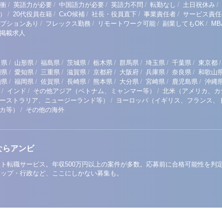
/
/
/
/
/
/
衝
英語力が必要
中国語力が必要
英語力不問
転勤なし
土日祝休み
/
/
/
/
/
）
20代役員在籍
CxO候補
社長・役員直下
事業責任者
サービス責任
/
/
/
/
プションあり
フレックス勤務
リモートワーク可能
副業してもOK
M
掲載求人
/
/
/
/
/
/
/
/
/
田県
山形県
福島県
茨城県
栃木県
群馬県
埼玉県
千葉県
東京都
/
/
/
/
/
/
/
/
岡県
愛知県
三重県
滋賀県
京都府
大阪府
兵庫県
奈良県
和歌山
/
/
/
/
/
/
/
/
知県
福岡県
佐賀県
長崎県
熊本県
大分県
宮崎県
鹿児島県
沖縄
/
/
/
インド
その他アジア（ベトナム、ミャンマー等）
北米（アメリカ、カ
/
ーストラリア、ニュージーランド等）
ヨーロッパ（イギリス、フランス、
/
リカ等）
その他の海外
ならアンビ
ト転職サービス。年収500万円以上の案件が多数。応募前に合格可能性を判
アップ・行政など、ここにしかない募集も。