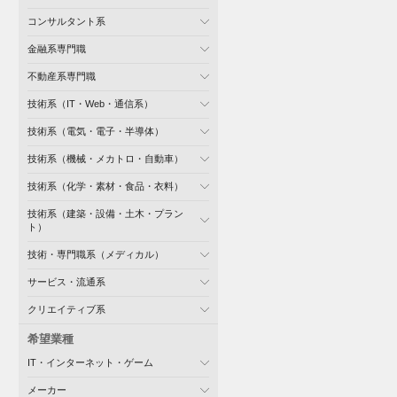
コンサルタント系
金融系専門職
不動産系専門職
技術系（IT・Web・通信系）
技術系（電気・電子・半導体）
技術系（機械・メカトロ・自動車）
技術系（化学・素材・食品・衣料）
技術系（建築・設備・土木・プラン
ト）
技術・専門職系（メディカル）
サービス・流通系
クリエイティブ系
希望業種
IT・インターネット・ゲーム
メーカー