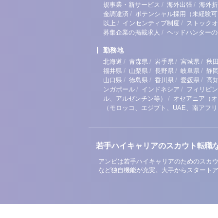
/
/
規事業・新サービス
海外出張
海外折
/
金調達済
ポテンシャル採用（未経験可
/
/
以上
インセンティブ制度
ストックオ
/
募集企業の掲載求人
ヘッドハンターの
勤務地
/
/
/
/
北海道
青森県
岩手県
宮城県
秋
/
/
/
/
福井県
山梨県
長野県
岐阜県
静
/
/
/
/
山口県
徳島県
香川県
愛媛県
高
/
/
ンガポール
インドネシア
フィリピン
/
ル、アルゼンチン等）
オセアニア（オ
（モロッコ、エジプト、UAE、南アフ
若手ハイキャリアのスカウト転職
アンビは若手ハイキャリアのためのスカウ
など独自機能が充実。大手からスタート