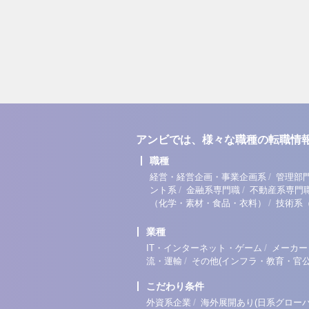
アンビでは、様々な職種の転職情
職種
/
経営・経営企画・事業企画系
管理部
/
/
ント系
金融系専門職
不動産系専門
/
（化学・素材・食品・衣料）
技術系
業種
/
IT・インターネット・ゲーム
メーカー
/
流・運輸
その他(インフラ・教育・官公
こだわり条件
/
外資系企業
海外展開あり(日系グローバ