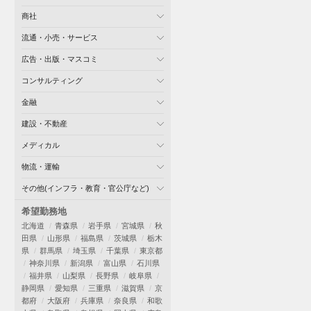
商社
流通・小売・サービス
広告・出版・マスコミ
コンサルティング
金融
建設・不動産
メディカル
物流・運輸
その他(インフラ・教育・官公庁など)
希望勤務地
北海道
青森県
岩手県
宮城県
秋
田県
山形県
福島県
茨城県
栃木
県
群馬県
埼玉県
千葉県
東京都
神奈川県
新潟県
富山県
石川県
福井県
山梨県
長野県
岐阜県
静岡県
愛知県
三重県
滋賀県
京
都府
大阪府
兵庫県
奈良県
和歌