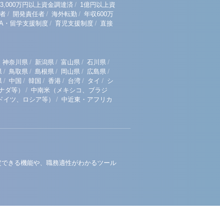
/
3,000万円以上資金調達済
1億円以上資
/
/
/
者
開発責任者
海外転勤
年収600万
/
/
BA・留学支援制度
育児支援制度
直接
/
/
/
/
神奈川県
新潟県
富山県
石川県
/
/
/
/
/
県
鳥取県
島根県
岡山県
広島県
/
/
/
/
/
/
県
中国
韓国
香港
台湾
タイ
シ
/
ナダ等）
中南米（メキシコ、ブラジ
/
ドイツ、ロシア等）
中近東・アフリカ
定できる機能や、職務適性がわかるツール