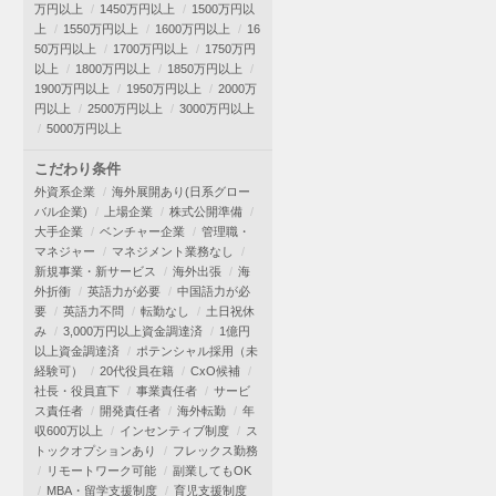
万円以上
1450万円以上
1500万円以
上
1550万円以上
1600万円以上
16
50万円以上
1700万円以上
1750万円
以上
1800万円以上
1850万円以上
1900万円以上
1950万円以上
2000万
円以上
2500万円以上
3000万円以上
5000万円以上
こだわり条件
外資系企業
海外展開あり(日系グロー
バル企業)
上場企業
株式公開準備
大手企業
ベンチャー企業
管理職・
マネジャー
マネジメント業務なし
新規事業・新サービス
海外出張
海
外折衝
英語力が必要
中国語力が必
要
英語力不問
転勤なし
土日祝休
み
3,000万円以上資金調達済
1億円
以上資金調達済
ポテンシャル採用（未
経験可）
20代役員在籍
CxO候補
社長・役員直下
事業責任者
サービ
ス責任者
開発責任者
海外転勤
年
収600万以上
インセンティブ制度
ス
トックオプションあり
フレックス勤務
リモートワーク可能
副業してもOK
MBA・留学支援制度
育児支援制度