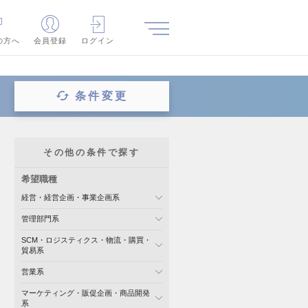
の方へ
会員登録
ログイン
条件変更
その他の条件で探す
希望職種
経営・経営企画・事業企画系
管理部門系
SCM・ロジスティクス・物流・購買・
貿易系
営業系
マーケティング・販促企画・商品開発
系