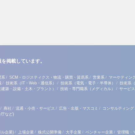
報を掲載しています。
/
/
/
門系
SCM・ロジスティクス・物流・購買・貿易系
営業系
マーケティン
/
/
/
職
技術系（IT・Web・通信系）
技術系（電気・電子・半導体）
技術系
/
/
（建築・設備・土木・プラント）
技術・専門職系（メディカル）
サービス
/
/
/
/
商社
流通・小売・サービス
広告・出版・マスコミ
コンサルティング
庁など)
/
/
/
/
/
ル企業)
上場企業
株式公開準備
大手企業
ベンチャー企業
管理職・