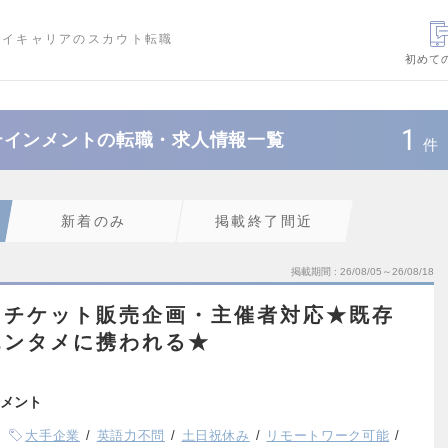
ハイキャリアのスカウト転職
初めて
1
テインメントの転職・求人情報一覧
件
新着のみ
掲載終了間近
掲載期間
26/08/05～26/08/18
】チケット販売企画・主催者対応★既存
エンタメに携われる★
メント
大手企業
英語力不問
土日祝休み
リモートワーク可能