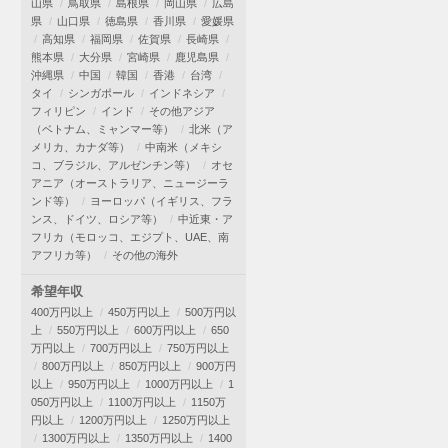
山県
鳥取県
島根県
岡山県
広島
県
山口県
徳島県
香川県
愛媛県
高知県
福岡県
佐賀県
長崎県
熊本県
大分県
宮崎県
鹿児島県
沖縄県
中国
韓国
香港
台湾
タイ
シンガポール
インドネシア
フィリピン
インド
その他アジア
（ベトナム、ミャンマー等）
北米（ア
メリカ、カナダ等）
中南米（メキシ
コ、ブラジル、アルゼンチン等）
オセ
アニア（オーストラリア、ニュージーラ
ンド等）
ヨーロッパ（イギリス、フラ
ンス、ドイツ、ロシア等）
中近東・ア
フリカ（モロッコ、エジプト、UAE、南
アフリカ等）
その他の海外
希望年収
400万円以上
450万円以上
500万円以
上
550万円以上
600万円以上
650
万円以上
700万円以上
750万円以上
800万円以上
850万円以上
900万円
以上
950万円以上
1000万円以上
1
050万円以上
1100万円以上
1150万
円以上
1200万円以上
1250万円以上
1300万円以上
1350万円以上
1400