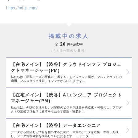
https://ari-jp.com/
掲載中の求人
26
全
件掲載中
0
うち非公開求人
件
【在宅メイン】【渋谷】クラウドインフラ プロジェ
クトマネージャー(PM)
私たちは「顧客ニーズの変化に共鳴する」をビジョンに掲げ、マルチクラウドの
適用、フルスタック技術、インフラからSREまでを…
【在宅メイン】【渋谷】AIエンジニア プロジェクト
マネージャー(PM)
私たちは、AI技術を活用し、お客様のビジネス課題を構造化・可視化し、プロダ
クトや業務プロセスに変革をもたらす提案・実装を…
【在宅メイン】【渋谷】データエンジニア
データから価値ある情報を創出するために、大量のデータを収集、整理、処理
し、データ管理体制を構築していただきます。 ・データ…