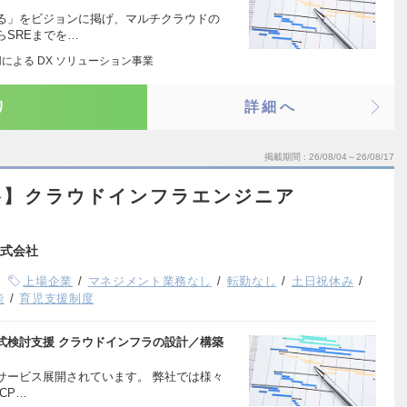
る」をビジョンに掲げ、マルチクラウドの
SREまでを…
用による DX ソリューション事業
り
詳細へ
掲載期間
26/08/04～26/08/17
谷】クラウドインフラエンジニア
式会社
上場企業
マネジメント業務なし
転勤なし
土日祝休み
能
育児支援制度
式検討支援 クラウドインフラの設計／構築
サービス展開されています。 弊社では様々
CP…