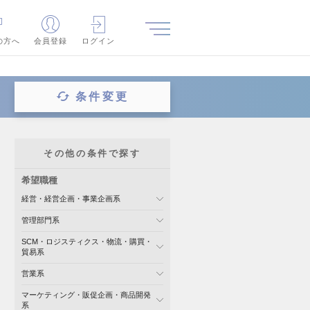
の方へ
会員登録
ログイン
条件変更
その他の条件で探す
希望職種
経営・経営企画・事業企画系
管理部門系
SCM・ロジスティクス・物流・購買・
貿易系
営業系
マーケティング・販促企画・商品開発
系