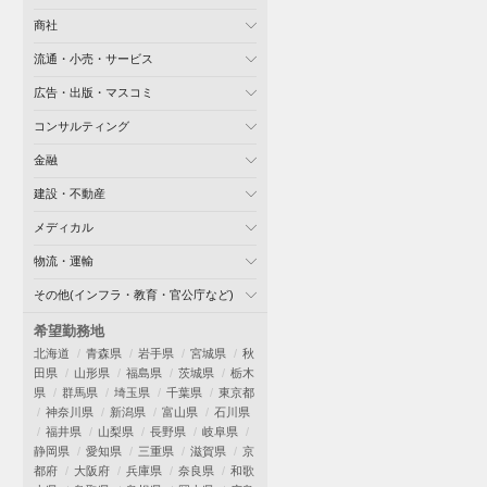
商社
流通・小売・サービス
広告・出版・マスコミ
コンサルティング
金融
建設・不動産
メディカル
物流・運輸
その他(インフラ・教育・官公庁など)
希望勤務地
北海道
青森県
岩手県
宮城県
秋
田県
山形県
福島県
茨城県
栃木
県
群馬県
埼玉県
千葉県
東京都
神奈川県
新潟県
富山県
石川県
福井県
山梨県
長野県
岐阜県
静岡県
愛知県
三重県
滋賀県
京
都府
大阪府
兵庫県
奈良県
和歌