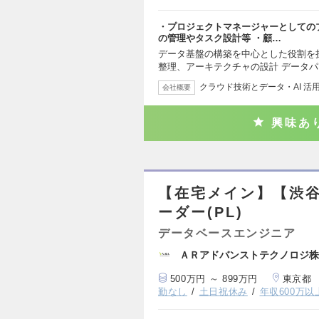
・プロジェクトマネージャーとしてのプ
の管理やタスク設計等 ・顧…
データ基盤の構築を中心とした役割を
整理、アーキテクチャの設計 データ
クラウド技術とデータ・AI 活
会社概要
興味あ
【在宅メイン】【渋
ーダー(PL)
データベースエンジニア
ＡＲアドバンストテクノロジ株
500万円 ～ 899万円
東京都
勤なし
土日祝休み
年収600万以