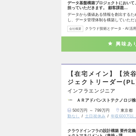
データ基盤構築プロジェクトにおいて
担っていただきます。 顧客課題…
データから価値ある情報を創出するた
し、データ管理体制を構築していただ
クラウド技術とデータ・AI 活
会社概要
興味あ
【在宅メイン】【渋
ジェクトリーダー(PL
インフラエンジニア
ＡＲアドバンストテクノロジ株
500万円 ～ 799万円
東京都
勤なし
土日祝休み
年収600万以
クラウドインフラの設計構築 要件定義
ェクトマネジメント（進捗・課…