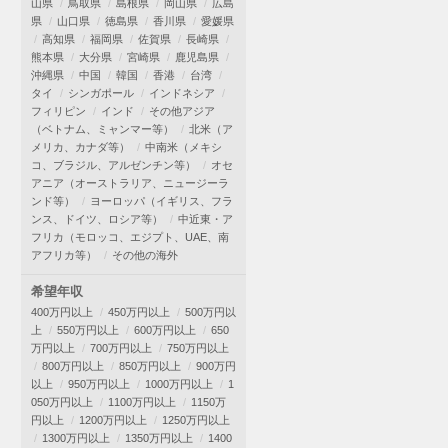
山県
鳥取県
島根県
岡山県
広島
県
山口県
徳島県
香川県
愛媛県
高知県
福岡県
佐賀県
長崎県
熊本県
大分県
宮崎県
鹿児島県
沖縄県
中国
韓国
香港
台湾
タイ
シンガポール
インドネシア
フィリピン
インド
その他アジア
（ベトナム、ミャンマー等）
北米（ア
メリカ、カナダ等）
中南米（メキシ
コ、ブラジル、アルゼンチン等）
オセ
アニア（オーストラリア、ニュージーラ
ンド等）
ヨーロッパ（イギリス、フラ
ンス、ドイツ、ロシア等）
中近東・ア
フリカ（モロッコ、エジプト、UAE、南
アフリカ等）
その他の海外
希望年収
400万円以上
450万円以上
500万円以
上
550万円以上
600万円以上
650
万円以上
700万円以上
750万円以上
800万円以上
850万円以上
900万円
以上
950万円以上
1000万円以上
1
050万円以上
1100万円以上
1150万
円以上
1200万円以上
1250万円以上
1300万円以上
1350万円以上
1400