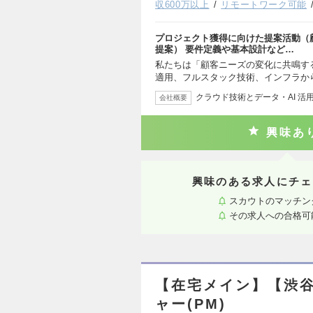
収600万以上
リモートワーク可能
プロジェクト獲得に向けた提案活動（
提案） 要件定義や基本設計など…
私たちは「顧客ニーズの変化に共鳴す
適用、フルスタック技術、インフラから
クラウド技術とデータ・AI 活
会社概要
興味あ
興味のある求人にチェ
スカウトのマッチン
その求人への合格可
【在宅メイン】【渋谷
ャー(PM)