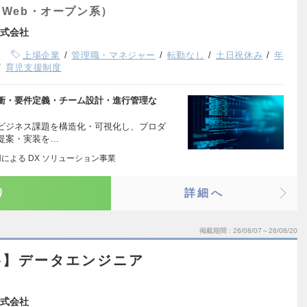
Web・オープン系）
式会社
上場企業
管理職・マネジャー
転勤なし
土日祝休み
年
育児支援制度
折衝・要件定義・チーム設計・進行管理な
のビジネス課題を構造化・可視化し、プロダ
提案・実装を…
用による DX ソリューション事業
り
詳細へ
掲載期間
26/08/07～26/08/20
谷】データエンジニア
式会社