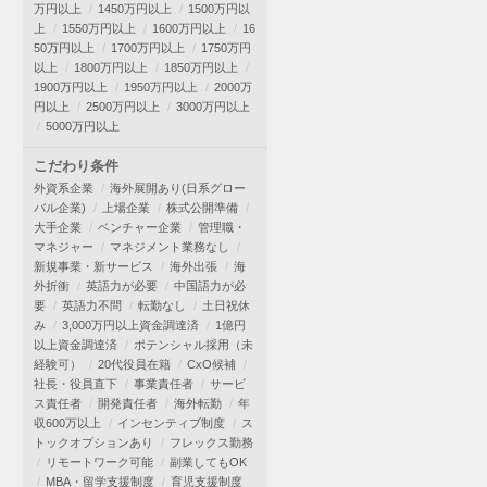
万円以上
1450万円以上
1500万円以
上
1550万円以上
1600万円以上
16
50万円以上
1700万円以上
1750万円
以上
1800万円以上
1850万円以上
1900万円以上
1950万円以上
2000万
円以上
2500万円以上
3000万円以上
5000万円以上
こだわり条件
外資系企業
海外展開あり(日系グロー
バル企業)
上場企業
株式公開準備
大手企業
ベンチャー企業
管理職・
マネジャー
マネジメント業務なし
新規事業・新サービス
海外出張
海
外折衝
英語力が必要
中国語力が必
要
英語力不問
転勤なし
土日祝休
み
3,000万円以上資金調達済
1億円
以上資金調達済
ポテンシャル採用（未
経験可）
20代役員在籍
CxO候補
社長・役員直下
事業責任者
サービ
ス責任者
開発責任者
海外転勤
年
収600万以上
インセンティブ制度
ス
トックオプションあり
フレックス勤務
リモートワーク可能
副業してもOK
MBA・留学支援制度
育児支援制度