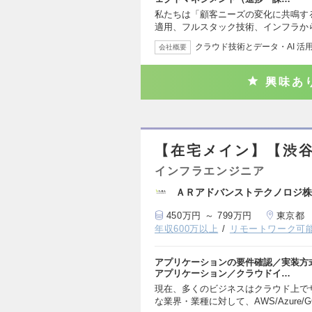
私たちは「顧客ニーズの変化に共鳴す
適用、フルスタック技術、インフラから
クラウド技術とデータ・AI 活
会社概要
興味あ
【在宅メイン】【渋
インフラエンジニア
ＡＲアドバンストテクノロジ株
450万円 ～ 799万円
東京都
年収600万以上
リモートワーク可
アプリケーションの要件確認／実装方
アプリケーション／クラウドイ…
現在、多くのビジネスはクラウド上で
な業界・業種に対して、AWS/Azure/G