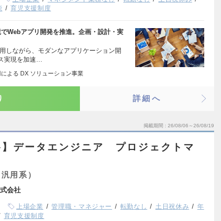
能
育児支援制度
S環境でWebアプリ開発を推進。企画・設計・実
活用しながら、モダンなアプリケーション開
ス実現を加速…
用による DX ソリューション事業
り
詳細へ
掲載期間
26/08/06～26/08/19
谷】データエンジニア プロジェクトマ
（汎用系）
式会社
上場企業
管理職・マネジャー
転勤なし
土日祝休み
年
育児支援制度