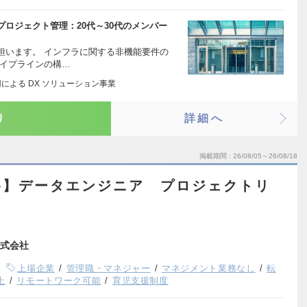
ロジェクト管理：20代～30代のメンバー
担います。 インフラに関する非機能要件の
パイプラインの構…
用による DX ソリューション事業
り
詳細へ
掲載期間
26/08/05～26/08/18
谷】データエンジニア プロジェクトリ
式会社
上場企業
管理職・マネジャー
マネジメント業務なし
転
上
リモートワーク可能
育児支援制度