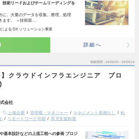
、技術リードおよびチームリーディングを
めに、大量のデータを収集、整理、処理
きます。 ＜技術面…
用による DX ソリューション事業
り
詳細へ
掲載期間
26/08/05～26/08/18
谷】クラウドインフラエンジニア プロ
)
式会社
上場企業
管理職・マネジャー
マネジメント業務なし
転
上
リモートワーク可能
育児支援制度
や基本設計などの上流工程への参画 プロジ