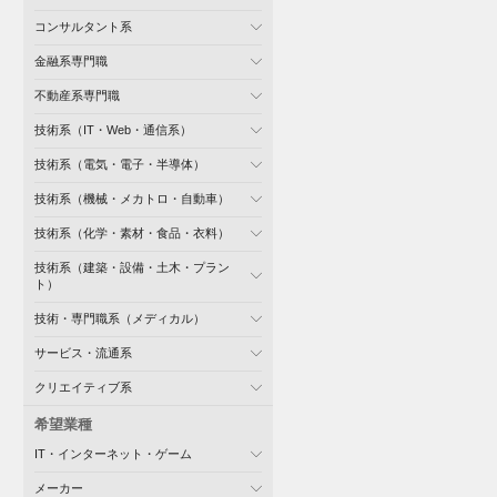
コンサルタント系
金融系専門職
不動産系専門職
技術系（IT・Web・通信系）
技術系（電気・電子・半導体）
技術系（機械・メカトロ・自動車）
技術系（化学・素材・食品・衣料）
技術系（建築・設備・土木・プラン
ト）
技術・専門職系（メディカル）
サービス・流通系
クリエイティブ系
希望業種
IT・インターネット・ゲーム
メーカー