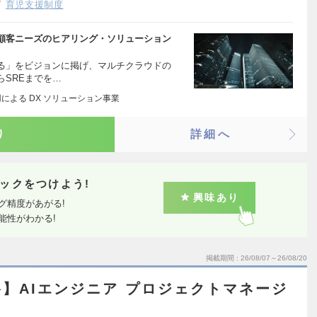
育児支援制度
顧客ニーズのヒアリング・ソリューション
る」をビジョンに掲げ、マルチクラウドの
SREまでを…
用による DX ソリューション事業
り
詳細へ
ックをつけよう!
興味あり
グ精度があがる!
能性がわかる!
掲載期間
26/08/07～26/08/20
】AIエンジニア プロジェクトマネージ