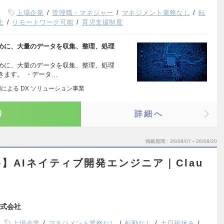
上場企業
管理職・マネジャー
マネジメント業務なし
転
上
リモートワーク可能
育児支援制度
めに、大量のデータを収集、整理、処理
めに、大量のデータを収集、整理、処理
きます。 ・データ…
用による DX ソリューション事業
り
詳細へ
掲載期間
26/08/07～26/08/20
】AIネイティブ開発エンジニア｜Clau
式会社
上場企業
マネジメント業務なし
転勤なし
土日祝休み