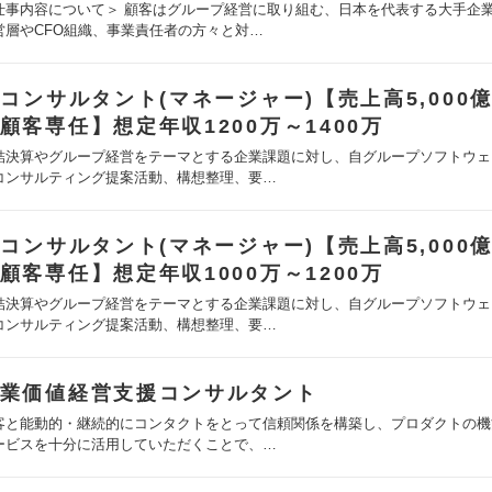
仕事内容について＞ 顧客はグループ経営に取り組む、日本を代表する大手企
営層やCFO組織、事業責任者の方々と対…
Tコンサルタント(マネージャー)【売上高5,000
顧客専任】想定年収1200万～1400万
結決算やグループ経営をテーマとする企業課題に対し、自グループソフトウェ
コンサルティング提案活動、構想整理、要…
Tコンサルタント(マネージャー)【売上高5,000
顧客専任】想定年収1000万～1200万
結決算やグループ経営をテーマとする企業課題に対し、自グループソフトウェ
コンサルティング提案活動、構想整理、要…
業価値経営支援コンサルタント
客と能動的・継続的にコンタクトをとって信頼関係を構築し、プロダクトの機
ービスを十分に活用していただくことで、…