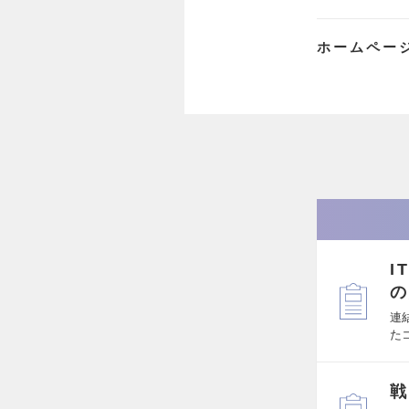
ホームペー
I
の
連
た
戦