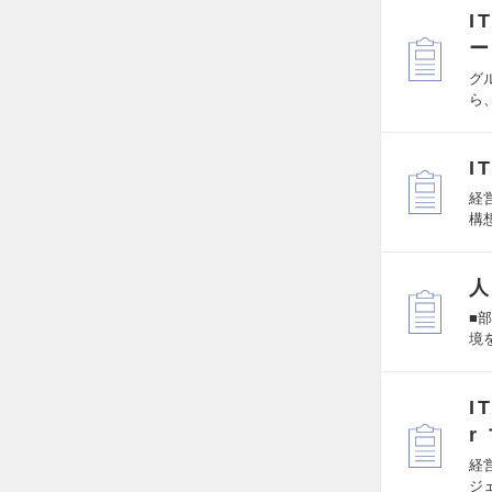
I
ー
グ
ら
I
経
構
人
■
境
I
r
経
ジ