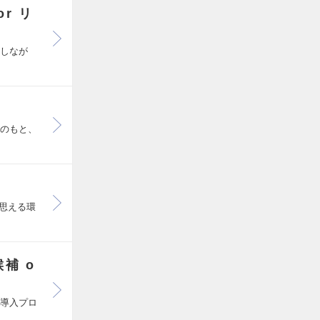
r リ
話しなが
）
示のもと、
思える環
補 o
ム導入プロ