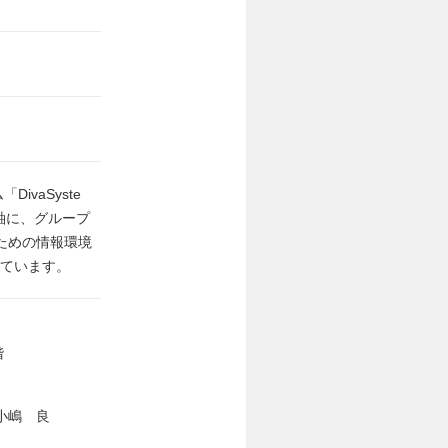
ivaSyste
軸に、グループ
ための情報環境
しています。
階
小嶋 良