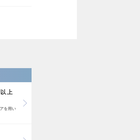
億以上
アを用い