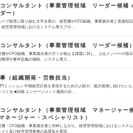
Tコンサルタント（事業管理領域 リーダー候補 o
ダー）
ループ経営に取り組む大手企業の、経営層やCFO組織、事業責任者と直接対
、経営管理領域におけるシステム導入プロ…
Tコンサルタント（事業管理領域 リーダー候補
営層やCFO組織、事業責任者の方々が抱える課題に対し、上位メンバーの指
想整理や要件定義の補助、システム導入…
事（組織開発・労務担当）
部門ミッション 中期経営計画を実現するための人財が、能力発揮し続けたいと
をつくる ■詳細 エンゲージメント施策の企…
Tコンサルタント（事業管理領域 マネージャー候
 マネージャー・スペシャリスト）
営層・CFO組織・事業責任者と対峙しながら、経営管理領域におけるシステ
ェクト及び経営管理業務の高度化を実現…