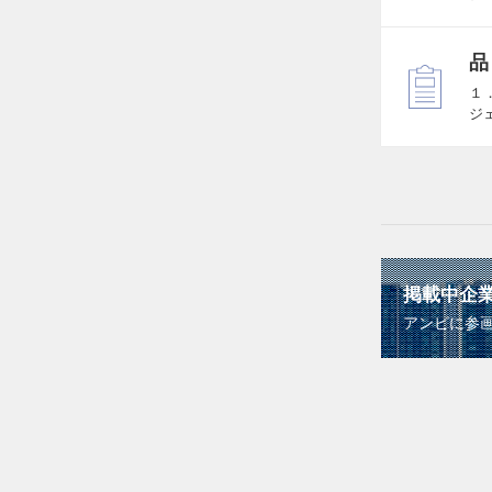
品
１
ジ
掲載中企
アンビに参