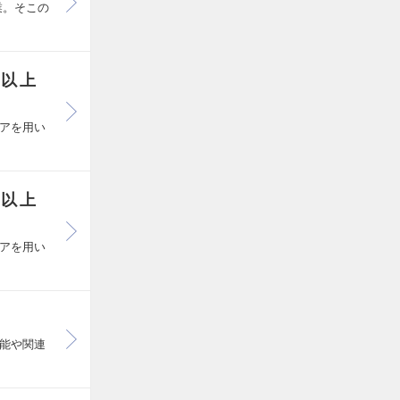
業。そこの
億以上
アを用い
億以上
アを用い
能や関連