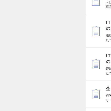
＜
経
I
の
連
た
I
の
連
た
企
顧
サ