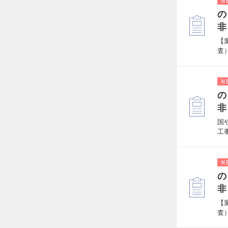
N
の
非
【
査
N
の
非
国
工
N
の
非
【
査