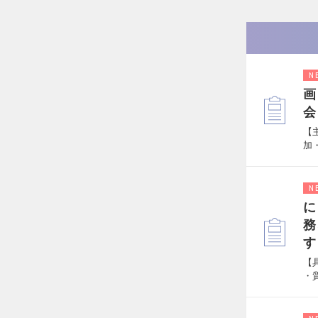
N
画
会
【
加
N
に
務
す
【
・