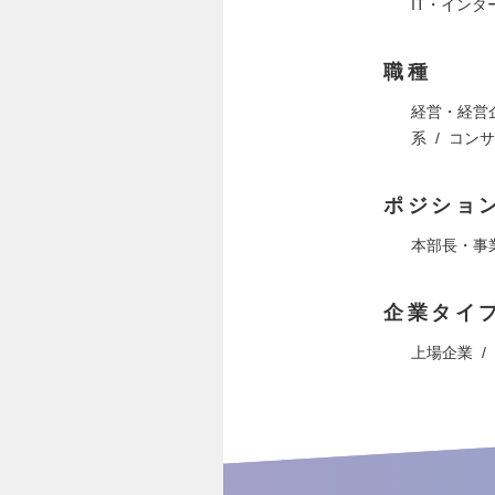
IT・イン
職種
経営・経営
系
コンサ
ポジショ
本部長・事
企業タイ
上場企業