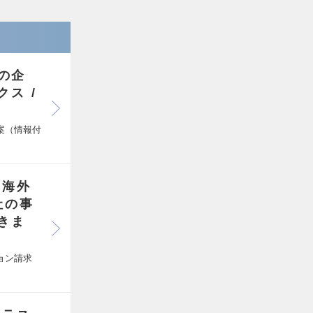
の企
ックス
案（情報付
】海外
社の事
できま
ョン請求