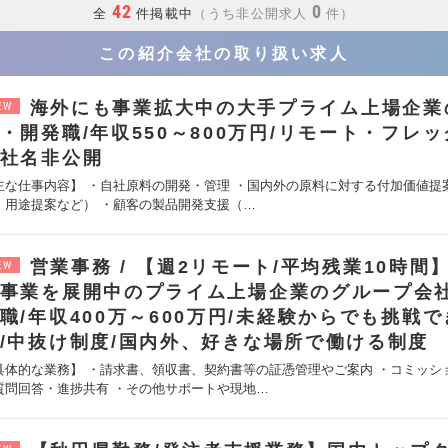
42
0
全
件掲載中
うち非公開求人
件
この紹介会社の取り扱い求人
海外にも事業拡大中の大手プライム上場企業
EW
・開発職/年収550～800万円/リモート・フレ
社名非公開
主な仕事内容】 ・自社原料の開発・管理 ・国内外の原料に対する付加価値提
・用途提案など） ・顧客の製品開発支援（…
営業事務
【週2リモート/平均残業10時間
EW
事業を展開中のプライム上場企業のグループ会
職/年収400万～600万円/未経験からでも挑戦
/中抜け制度/国内外、好きな場所で働ける制度
具体的な業務】 ・請求書、領収書、契約書等の証憑管理やご案内 ・コミッシ
質問回答・進捗共有 ・その他サポートや現地…