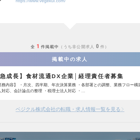
ジ
https://www.vegekul.com/
1
0
全
件掲載中
うち非公開求人
件
掲載中の求人
急成長】食材流通DX企業│経理責任者募集
業務内容】 ・月次、四半期、年次決算業務 ・各部署との調整、業務フロー構
人対応、会計論点の整理 ・税理士法人対応 ・…
ベジクル株式会社の転職・求人情報一覧を見る