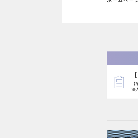
ホームペー
【
【
法