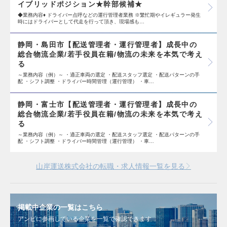
イブリッドポジション★幹部候補★
◆業務内容♦ ドライバー点呼などの運行管理者業務 ※繁忙期やイレギュラー発生
時にはドライバーとして代走を行って頂き、現場感も…
静岡・島田市【配送管理者・運行管理者】成長中の
総合物流企業/若手役員在籍/物流の未来を本気で考え
る
～業務内容（例）～ ・適正車両の選定 ・配送スタッフ選定 ・配送パターンの手
配 ・シフト調整 ・ドライバー時間管理（運行管理） ・車…
静岡・富士市【配送管理者・運行管理者】成長中の
総合物流企業/若手役員在籍/物流の未来を本気で考え
る
～業務内容（例）～ ・適正車両の選定 ・配送スタッフ選定 ・配送パターンの手
配 ・シフト調整 ・ドライバー時間管理（運行管理） ・車…
山岸運送株式会社の転職・求人情報一覧を見る
掲載中企業の一覧はこちら
アンビに参画している企業を一覧で確認できます