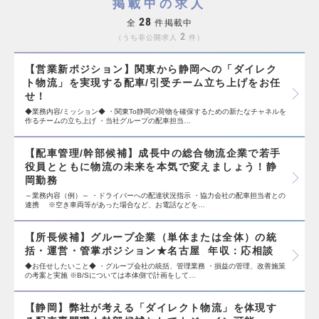
掲載中の求人
28
全
件掲載中
2
うち非公開求人
件
【営業新ポジション】関東から静岡への「ダイレク
ト物流」を実現する配車/引受チーム立ち上げをお任
せ！
◆業務内容/ミッション◆ ・関東To静岡の荷物を確保するための新たなチャネルを
作るチームの立ち上げ ・当社グループの配車担当…
【配車管理/幹部候補】成長中の総合物流企業で若手
役員とともに物流の未来を本気で変えましょう！静
岡勤務
～業務内容（例）～ ・ドライバーへの配達状況指示 ・協力会社の配車担当者との
連携 ※空き車両等があった場合など、お電話などを…
【所長候補】グループ企業（単体または全体）の統
括・運営・管掌ポジション★名古屋 年収：応相談
◆お任せしたいこと◆ ・グループ会社の統括、管理業務 ・損益の管理、改善施策
の考案と実施 ※B/Sについては本体側で計画をして…
【静岡】弊社が考える「ダイレクト物流」を体現す