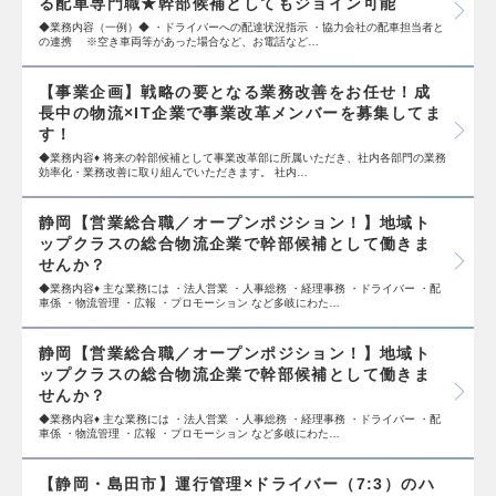
る配車専門職★幹部候補としてもジョイン可能
◆業務内容（一例）◆ ・ドライバーへの配達状況指示 ・協力会社の配車担当者と
の連携 ※空き車両等があった場合など、お電話など…
【事業企画】戦略の要となる業務改善をお任せ！成
長中の物流×IT企業で事業改革メンバーを募集してま
す！
◆業務内容♦ 将来の幹部候補として事業改革部に所属いただき、社内各部門の業務
効率化・業務改善に取り組んでいただきます。 社内…
静岡【営業総合職／オープンポジション！】地域ト
ップクラスの総合物流企業で幹部候補として働きま
せんか？
◆業務内容♦ 主な業務には ・法人営業 ・人事総務 ・経理事務 ・ドライバー ・配
車係 ・物流管理 ・広報 ・プロモーション など多岐にわた…
静岡【営業総合職／オープンポジション！】地域ト
ップクラスの総合物流企業で幹部候補として働きま
せんか？
◆業務内容♦ 主な業務には ・法人営業 ・人事総務 ・経理事務 ・ドライバー ・配
車係 ・物流管理 ・広報 ・プロモーション など多岐にわた…
【静岡・島田市】運行管理×ドライバー（7:3）のハ