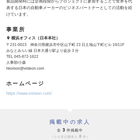
製品開発時には企画段階からプロジェクトに参加することで世界を代
表する日本の自動車メーカーのビジネスパートナーとしての活動を続
けています。
事業所
横浜オフィス（日本本社）
〒231-0023 神奈川県横浜市中区山下町 23 日土地山下町ビル 10/11F
みなとみらい線 日本大通り駅より徒歩 3 分
TEL 045-872-1622
人事部/小森
hkomori@visteon.com
ホームページ
https://www.visteon.com/
掲載中の求人
3
全
件掲載中
0
うち非公開求人
件