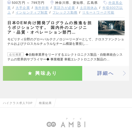
500万円 ～ 799万円
神奈川県、愛知県、広島県
外資系企
業
大手企業
海外折衝
英語力が必要
土日祝休み
年収600万以
上
インセンティブ制度
フレックス勤務
リモートワーク可能
日本OEM向け開発プログラムの推進を担
うポジションです。 国内外のエンジニ
ア・品質・オペレーション部門…
モビリティ分野のグローバルテクノロジーリーダーとして、クロスファンクショ
ナルおよびクロスカルチュラルなチーム構築を重視し…
◆自動車業界をリードするエレクトロニクス製品・自動車統合シス
会社概要
テムの世界的サプライヤー◆ 事業概要 車載エレクトロニクス製品の…
興味あり
詳細へ
ハイクラス求人TOP
検索結果