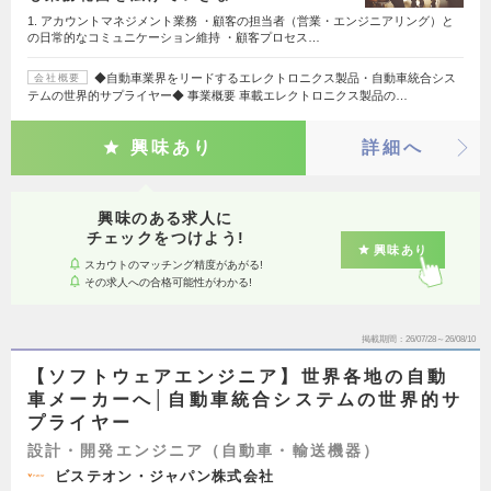
1. アカウントマネジメント業務 ・顧客の担当者（営業・エンジニアリング）と
の日常的なコミュニケーション維持 ・顧客プロセス…
◆自動車業界をリードするエレクトロニクス製品・自動車統合シス
会社概要
テムの世界的サプライヤー◆ 事業概要 車載エレクトロニクス製品の…
興味あり
詳細へ
興味のある求人に
チェックをつけよう!
興味あり
スカウトのマッチング精度があがる!
その求人への合格可能性がわかる!
掲載期間
26/07/28～26/08/10
【ソフトウェアエンジニア】世界各地の自動
車メーカーへ│自動車統合システムの世界的サ
プライヤー
設計・開発エンジニア（自動車・輸送機器）
ビステオン・ジャパン株式会社