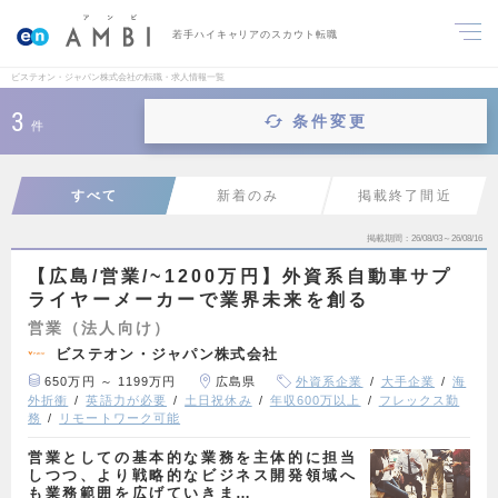
若手ハイキャリアのスカウト転職
ビステオン・ジャパン株式会社の転職・求人情報一覧
3
条件変更
件
すべて
新着のみ
掲載終了間近
掲載期間
26/08/03～26/08/16
【広島/営業/~1200万円】外資系自動車サプ
ライヤーメーカーで業界未来を創る
営業（法人向け）
ビステオン・ジャパン株式会社
650万円 ～ 1199万円
広島県
外資系企業
大手企業
海
外折衝
英語力が必要
土日祝休み
年収600万以上
フレックス勤
務
リモートワーク可能
営業としての基本的な業務を主体的に担当
しつつ、より戦略的なビジネス開発領域へ
も業務範囲を広げていきま…