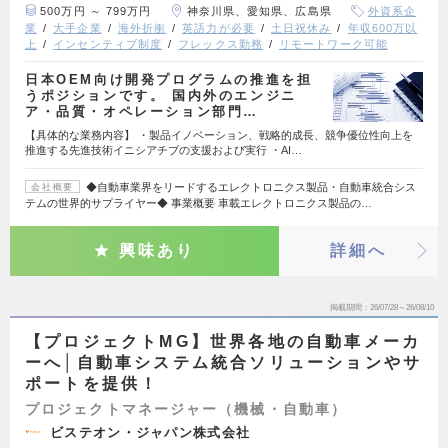
500万円 ～ 799万円
神奈川県、愛知県、広島県
外資系企
業
大手企業
海外折衝
英語力が必要
土日祝休み
年収600万以
上
インセンティブ制度
フレックス勤務
リモートワーク可能
日本OEM向け開発プログラムの推進を担
うポジションです。 国内外のエンジニ
ア・品質・オペレーション部門…
【具体的な業務内容】 ・製品イノベーション、戦略的成長、競争優位性向上を
推進する先進技術イニシアチブの支援および実行 ・AI…
◆自動車業界をリードするエレクトロニクス製品・自動車統合シス
会社概要
テムの世界的サプライヤー◆ 事業概要 車載エレクトロニクス製品の…
興味あり
詳細へ
掲載期間
26/07/28～26/08/10
【プロジェクトMG】世界各地の自動車メーカ
ーへ│自動車システム統合ソリューションやサ
ポートを提供！
プロジェクトマネージャー（機械・自動車）
ビステオン・ジャパン株式会社