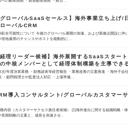
業への顧客開拓 ・新規顧客開拓 ・経営…
グローバルSaaSセールス】海外事業立ち上げ/
ローバルCRM
外駐在可能性について 今後のグローバル展開の加速、および新拠点開設に伴
や現地雇用のチャンスやポストを能動的に…
経理リーダー候補】海外展開するSaaSスター
の中核メンバーとして経理体制構築を主導でき
月次/年度決算業務 ・財務諸表等経営報告 ・業務改善の立案推進 ・海外子会
結 ・顧問税理士や監査法人対応 ・上場準備…
RM導入コンサルタント/グローバルカスタマー
業務内容（カスタマーサクセス責任者候補） (1)海外進出に関する組織戦略・
中長期戦略の立案と、成長を加速させ…