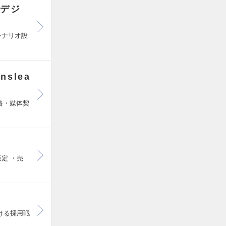
るデジ
シナリオ設
slea
略・媒体契
定 ・売
ける採用戦