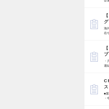
企
【
グ
海
在
【
プ
・
連
C
ス
■
・