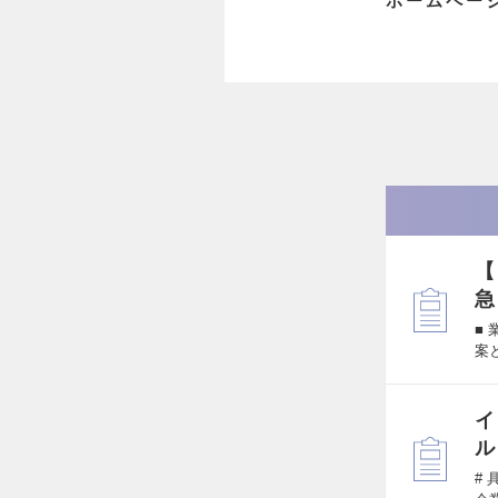
ホームペー
【
急
■
案
イ
ル
#