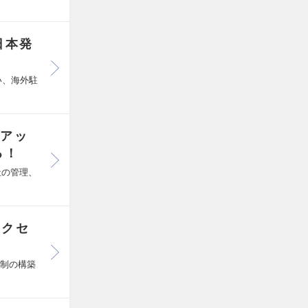
日本発
い、海外駐
トアッ
る！
社の管理、
サクセ
体制の構築