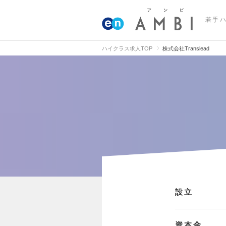
若手
ハイクラス求人TOP
株式会社Translead
設立
資本金